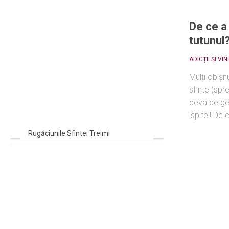
De ce a
tutunul
ADICȚII ȘI VI
Mulți obiș
sfinte (spre
ceva de gen
ispitei! De c
Rugăciunile Sfintei Treimi