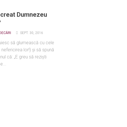
 creat Dumnezeu
?
NDECĂRI
SEPT. 30, 2016
nuiesc să glumească cu cele
 nefericirea lor!) și să spună
ul că: „E greu să reziști
e...