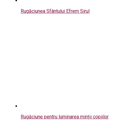
Rugăciunea Sfântului Efrem Sirul
Rugăciune pentru luminarea minții copiilor