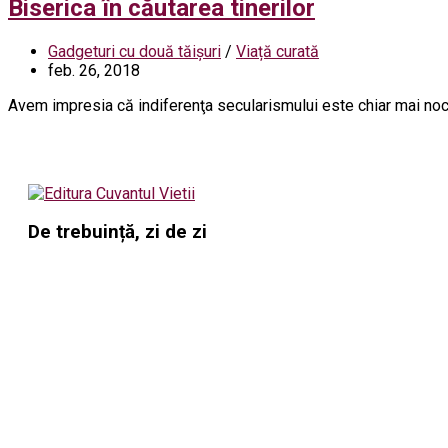
Biserica în căutarea tinerilor
Gadgeturi cu două tăișuri
/
Viață curată
feb. 26, 2018
Avem impresia că indiferenţa secularismului este chiar mai nocivă
De trebuință, zi de zi