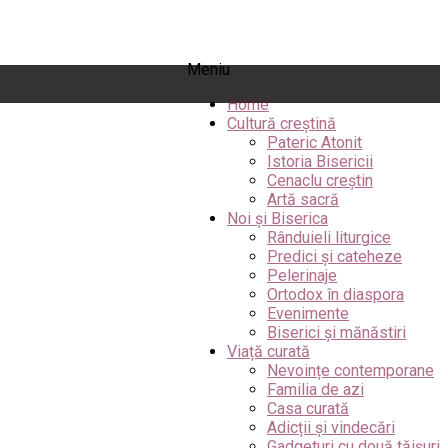
Meniu
Home
Cultură creștină
Pateric Atonit
Istoria Bisericii
Cenaclu creștin
Artă sacră
Noi și Biserica
Rânduieli liturgice
Predici și cateheze
Pelerinaje
Ortodox în diaspora
Evenimente
Biserici și mănăstiri
Viață curată
Nevoințe contemporane
Familia de azi
Casa curată
Adicții și vindecări
Gadgeturi cu două tăișuri