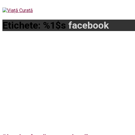
Etichete: %1$s
facebook