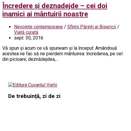
Încredere și deznadejde – cei doi
inamici ai mântuirii noastre
Nevoințe contemporane
/
Sfinții Părinți ai Bisericii
/
Viață curată
sept. 30, 2016
Vă spun şi acum ce vă spuneam şi la început. Amândouă
acestea ne fac să ne pierdem mântuirea: încrederea, pe cel
din picioare; deznădejdea,...
De trebuință, zi de zi