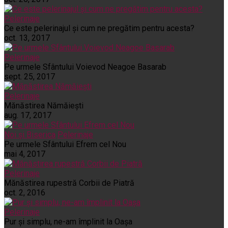
Pelerinaje
Ce este pelerinajul şi cum ne pregătim pentru acesta?
oct. 13, 2017
Pelerinaje
Pe urmele Sfântului Voievod Neagoe Basarab
sept. 25, 2017
Pelerinaje
Mănăstirea Nămăiești
aug. 17, 2017
Noi și Biserica
Pelerinaje
Pe urmele Sfântului Efrem cel Nou
mai 4, 2017
Pelerinaje
Mănăstirea rupestră Corbii de Piatră
oct. 2, 2016
Pelerinaje
Pur şi simplu, ne-am împlinit la Oaşa