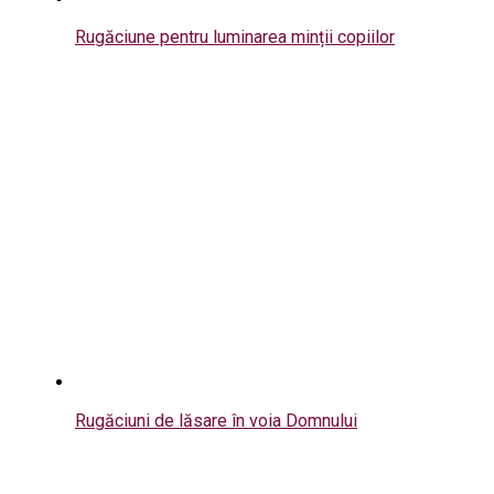
Rugăciune pentru luminarea minții copiilor
Rugăciuni de lăsare în voia Domnului