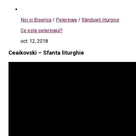
Noi și Biserica
/
Pelerinaje
/
Rânduieli liturgice
Ce este pelerinajul?
oct. 12, 2018
Ceaikovski – Sfanta liturghie