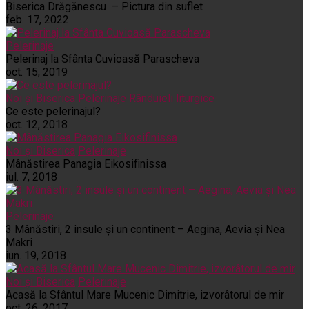
Biserica Drăgănescu – Pictura din suflet
feb. 17, 2022
Pelerinaje
Pelerinaj la Sfânta Cuvioasă Parascheva
oct. 15, 2019
Noi și Biserica
Pelerinaje
Rânduieli liturgice
Ce este pelerinajul?
oct. 12, 2018
Noi și Biserica
Pelerinaje
Mânăstirea Panagia Eikosifinissa
iul. 7, 2018
Pelerinaje
3 Mânăstiri, 2 insule și un continent – Aegina, Aevia și Nea
Makri
iun. 19, 2018
Noi și Biserica
Pelerinaje
Acasă la Sfântul Mare Mucenic Dimitrie, izvorâtorul de mir
oct. 26, 2017