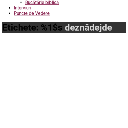
Bucătărie biblică
Interviuri
Puncte de Vedere
Etichete: %1$s
deznădejde