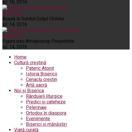
iul. 16, 2016
Pelerinaje
Acasă la Schitul Colţul Chiliilor
iul. 14, 2016
Pelerinaje
Figura unui Arhiepiscop Preşedinte
iul. 14, 2016
Home
Cultură creștină
Pateric Atonit
Istoria Bisericii
Cenaclu creștin
Artă sacră
Noi și Biserica
Rânduieli liturgice
Predici și cateheze
Pelerinaje
Ortodox în diaspora
Evenimente
Biserici și mănăstiri
Viață curată