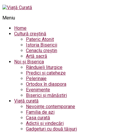
Meniu
Home
Cultură creștină
Pateric Atonit
Istoria Bisericii
Cenaclu creștin
Artă sacră
Noi și Biserica
Rânduieli liturgice
Predici și cateheze
Pelerinaje
Ortodox în diaspora
Evenimente
Biserici și mănăstiri
Viață curată
Nevoințe contemporane
Familia de azi
Casa curată
Adicții și vindecări
Gadgeturi cu două tăișuri