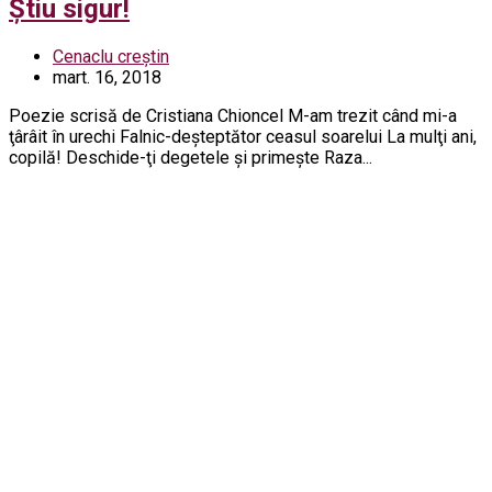
Ştiu sigur!
Cenaclu creștin
mart. 16, 2018
Poezie scrisă de Cristiana Chioncel M-am trezit când mi-a
ţârâit în urechi Falnic-deşteptător ceasul soarelui La mulţi ani,
copilă! Deschide-ţi degetele şi primeşte Raza...