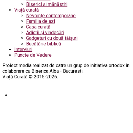
Biserici și mănăstiri
Viață curată
Nevoințe contemporane
Familia de azi
Casa curată
Adicții și vindecări
Gadgeturi cu două tăișuri
Bucătărie biblică
Interviuri
Puncte de Vedere
Proiect media realizat de catre un grup de initiativa ortodox in
colaborare cu Biserica Alba - Bucuresti.
Viață Curată © 2015-2026.