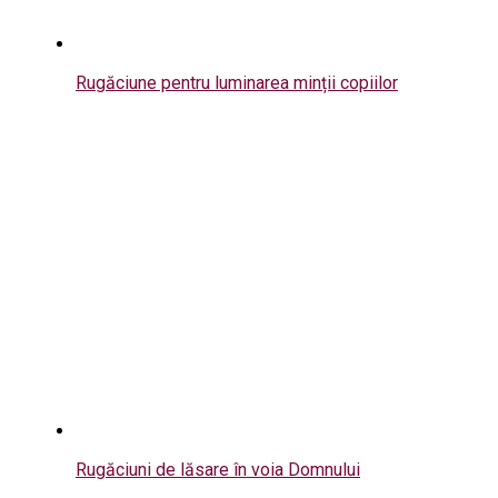
Rugăciune pentru luminarea minții copiilor
Rugăciuni de lăsare în voia Domnului