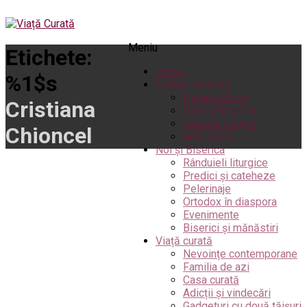
Meniu
Etichete:
Home
%1$s
Cultură creștină
Pateric Atonit
Cristiana
Istoria Bisericii
Cenaclu creștin
Chioncel
Artă sacră
Noi și Biserica
Rânduieli liturgice
Predici și cateheze
Pelerinaje
Ortodox în diaspora
Evenimente
Biserici și mănăstiri
Viață curată
Nevoințe contemporane
Familia de azi
Casa curată
Adicții și vindecări
Gadgeturi cu două tăișuri