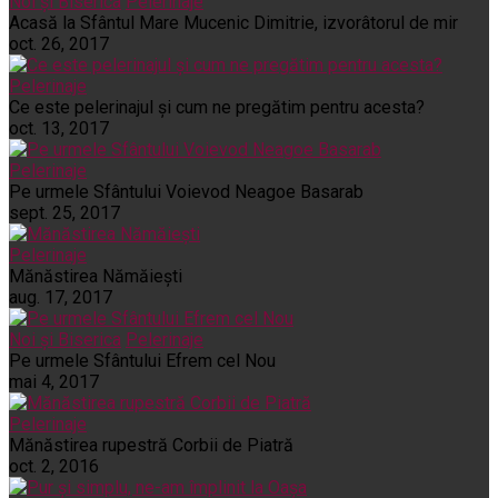
Noi și Biserica
Pelerinaje
Acasă la Sfântul Mare Mucenic Dimitrie, izvorâtorul de mir
oct. 26, 2017
Pelerinaje
Ce este pelerinajul şi cum ne pregătim pentru acesta?
oct. 13, 2017
Pelerinaje
Pe urmele Sfântului Voievod Neagoe Basarab
sept. 25, 2017
Pelerinaje
Mănăstirea Nămăiești
aug. 17, 2017
Noi și Biserica
Pelerinaje
Pe urmele Sfântului Efrem cel Nou
mai 4, 2017
Pelerinaje
Mănăstirea rupestră Corbii de Piatră
oct. 2, 2016