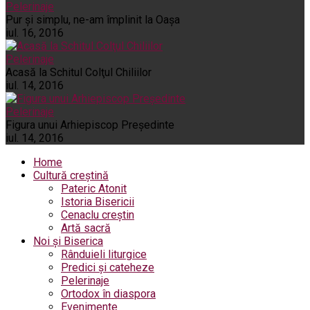
Pelerinaje
Pur şi simplu, ne-am împlinit la Oaşa
iul. 16, 2016
Pelerinaje
Acasă la Schitul Colţul Chiliilor
iul. 14, 2016
Pelerinaje
Figura unui Arhiepiscop Preşedinte
iul. 14, 2016
Home
Cultură creștină
Pateric Atonit
Istoria Bisericii
Cenaclu creștin
Artă sacră
Noi și Biserica
Rânduieli liturgice
Predici și cateheze
Pelerinaje
Ortodox în diaspora
Evenimente