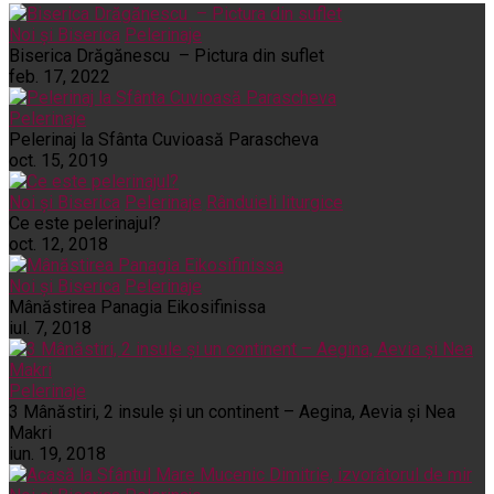
Noi și Biserica
Pelerinaje
Biserica Drăgănescu – Pictura din suflet
feb. 17, 2022
Pelerinaje
Pelerinaj la Sfânta Cuvioasă Parascheva
oct. 15, 2019
Noi și Biserica
Pelerinaje
Rânduieli liturgice
Ce este pelerinajul?
oct. 12, 2018
Noi și Biserica
Pelerinaje
Mânăstirea Panagia Eikosifinissa
iul. 7, 2018
Pelerinaje
3 Mânăstiri, 2 insule și un continent – Aegina, Aevia și Nea
Makri
iun. 19, 2018