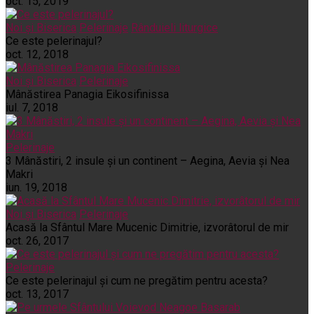
oct. 15, 2019
Noi și Biserica
Pelerinaje
Rânduieli liturgice
Ce este pelerinajul?
oct. 12, 2018
Noi și Biserica
Pelerinaje
Mânăstirea Panagia Eikosifinissa
iul. 7, 2018
Pelerinaje
3 Mânăstiri, 2 insule și un continent – Aegina, Aevia și Nea
Makri
iun. 19, 2018
Noi și Biserica
Pelerinaje
Acasă la Sfântul Mare Mucenic Dimitrie, izvorâtorul de mir
oct. 26, 2017
Pelerinaje
Ce este pelerinajul şi cum ne pregătim pentru acesta?
oct. 13, 2017