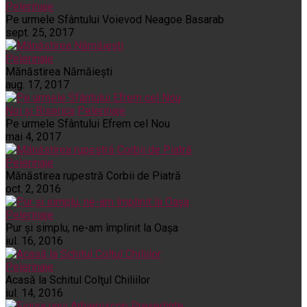
Pelerinaje
Pe urmele Sfântului Voievod Neagoe Basarab
sept. 25, 2017
Pelerinaje
Mănăstirea Nămăiești
aug. 17, 2017
Noi și Biserica
Pelerinaje
Pe urmele Sfântului Efrem cel Nou
mai 4, 2017
Pelerinaje
Mănăstirea rupestră Corbii de Piatră
oct. 2, 2016
Pelerinaje
Pur şi simplu, ne-am împlinit la Oaşa
iul. 16, 2016
Pelerinaje
Acasă la Schitul Colţul Chiliilor
iul. 14, 2016