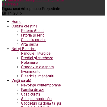
Pelerinaje
Figura unui Arhiepiscop Preşedinte
iul. 14, 2016
Home
Cultură creștină
Pateric Atonit
Istoria Bisericii
Cenaclu creștin
Artă sacră
Noi și Biserica
Rânduieli liturgice
Predici și cateheze
Pelerinaje
Ortodox în diaspora
Evenimente
Biserici și mănăstiri
Viață curată
Nevoințe contemporane
Familia de azi
Casa curată
Adicții și vindecări
Gadgeturi cu două tăișuri