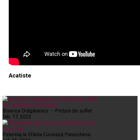
Acatiste
Noi și Biserica
Pelerinaje
Biserica Drăgănescu – Pictura din suflet
feb. 17, 2022
Pelerinaje
Pelerinaj la Sfânta Cuvioasă Parascheva