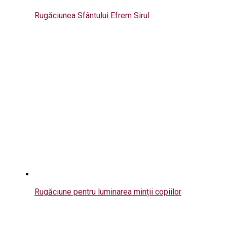
Rugăciunea Sfântului Efrem Sirul
Rugăciune pentru luminarea minții copiilor