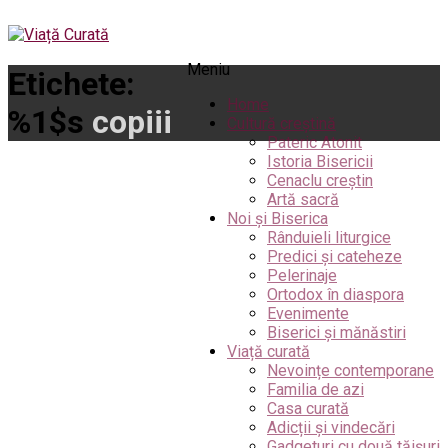
Meniu
Etichete:
Home
%1$s
copiii
Cultură creștină
Pateric Atonit
Istoria Bisericii
Cenaclu creștin
Artă sacră
Noi și Biserica
Rânduieli liturgice
Predici și cateheze
Pelerinaje
Ortodox în diaspora
Evenimente
Biserici și mănăstiri
Viață curată
Nevoințe contemporane
Familia de azi
Casa curată
Adicții și vindecări
Gadgeturi cu două tăișuri