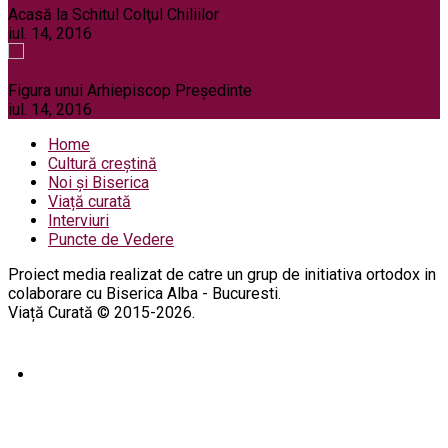
Acasă la Schitul Colţul Chiliilor
iul. 14, 2016
Pelerinaje
Figura unui Arhiepiscop Preşedinte
iul. 14, 2016
Home
Cultură creștină
Noi și Biserica
Viață curată
Interviuri
Puncte de Vedere
Proiect media realizat de catre un grup de initiativa ortodox in
colaborare cu Biserica Alba - Bucuresti.
Viață Curată © 2015-2026.