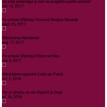
Ce este pelerinajul şi cum ne pregătim pentru acesta?
oct. 13, 2017
Pelerinaje
Pe urmele Sfântului Voievod Neagoe Basarab
sept. 25, 2017
Pelerinaje
Mănăstirea Nămăiești
aug. 17, 2017
Noi și Biserica
Pelerinaje
Pe urmele Sfântului Efrem cel Nou
mai 4, 2017
Pelerinaje
Mănăstirea rupestră Corbii de Piatră
oct. 2, 2016
Pelerinaje
Pur şi simplu, ne-am împlinit la Oaşa
iul. 16, 2016
Pelerinaje