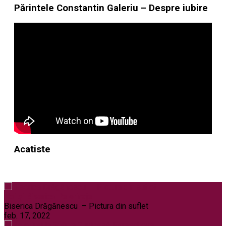
Părintele Constantin Galeriu – Despre iubire
Acatiste
Noi și Biserica
Pelerinaje
Biserica Drăgănescu – Pictura din suflet
feb. 17, 2022