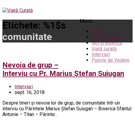
Meniu
Etichete: %1$s
Home
comunitate
Cultură creștină
Noi și Biserica
Viață curată
Interviuri
Puncte de Vedere
Nevoia de grup –
Interviu cu Pr. Marius Ștefan Suiugan
Interviuri
sept. 16, 2018
Despre tineri și nevoia lor de grup, de comunitate într-un
interviu cu Părintele Marius Ștefan Suiugan – Biserica Sfântul
Antonie – Titan – Părinte...