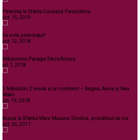
Pelerinaje
Pelerinaj la Sfânta Cuvioasă Parascheva
oct. 15, 2019
Noi și Biserica
Pelerinaje
Rânduieli liturgice
Ce este pelerinajul?
oct. 12, 2018
Noi și Biserica
Pelerinaje
Mânăstirea Panagia Eikosifinissa
iul. 7, 2018
Pelerinaje
3 Mânăstiri, 2 insule și un continent – Aegina, Aevia și Nea
Makri
iun. 19, 2018
Noi și Biserica
Pelerinaje
Acasă la Sfântul Mare Mucenic Dimitrie, izvorâtorul de mir
oct. 26, 2017
Pelerinaje