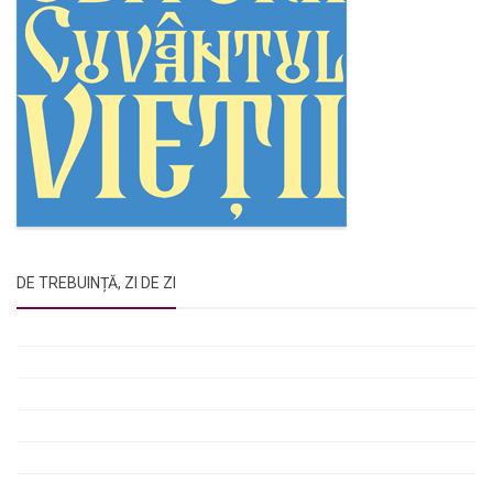
DE TREBUINȚĂ, ZI DE ZI
Rugăciunile Sfintei Treimi
Rugăciunea Sfântului Efrem Sirul
Rugăciune pentru luminarea minții copiilor
Rugăciuni de lăsare în voia Domnului
Rugăciuni de mulțumire
Rugăciuni către Sfânta Cuvioasă Parascheva