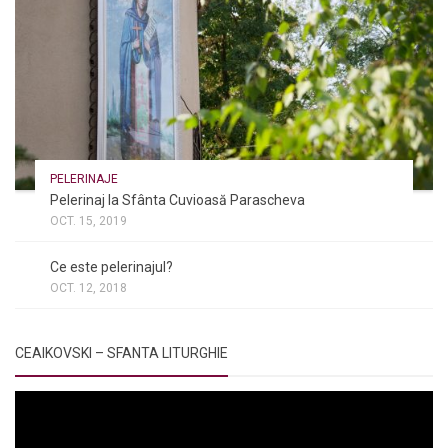
PELERINAJE
Pelerinaj la Sfânta Cuvioasă Parascheva
OCT. 15, 2019
NOI ȘI BISERICA
/
PELERINAJE
/
RÂNDUIELI LITURGICE
Ce este pelerinajul?
OCT. 12, 2018
CEAIKOVSKI – SFANTA LITURGHIE