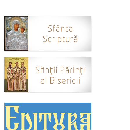
Ortodox în diaspora
Evenimente
Biserici și mănăstiri
Viață curată
Nevoințe contemporane
Familia de azi
Casa curată
Adicții și vindecări
Gadgeturi cu două tăișuri
Bucătărie biblică
Interviuri
Puncte de Vedere