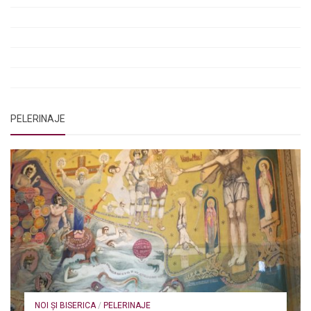
Rugăciune pentru luminarea minții copiilor
Rugăciuni de lăsare în voia Domnului
Rugăciuni de mulțumire
Rugăciuni către Sfânta Cuvioasă Parascheva
PELERINAJE
NOI ȘI BISERICA
/
PELERINAJE