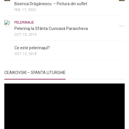
Biserica Drăgănescu – Pictura din suflet
FEB. 17, 2022
PELERINAJE
Pelerinaj la Sfânta Cuvioasă Parascheva
OCT. 15, 2019
NOI ȘI BISERICA
/
PELERINAJE
/
RÂNDUIELI LITURGICE
Ce este pelerinajul?
OCT. 12, 2018
CEAIKOVSKI – SFANTA LITURGHIE