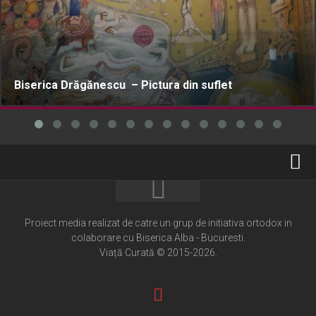
Biserica Drăgănescu – Pictura din suflet
Home
Cultură creștină
Proiect media realizat de catre un grup de initiativa ortodox in
colaborare cu Biserica Alba - Bucuresti.
Pateric Atonit
Viață Curată © 2015-2026.
Istoria Bisericii
Cenaclu creștin
Artă sacră