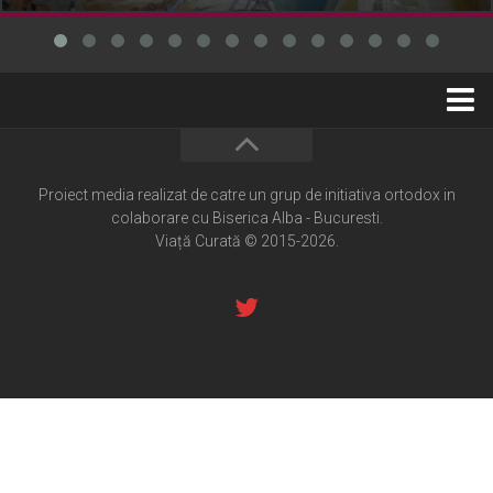
Home
Cultură creștină
Proiect media realizat de catre un grup de initiativa ortodox in
colaborare cu Biserica Alba - Bucuresti.
Pateric Atonit
Viață Curată © 2015-2026.
Istoria Bisericii
Cenaclu creștin
Artă sacră
Noi și Biserica
Rânduieli liturgice
Predici și cateheze
Pelerinaje