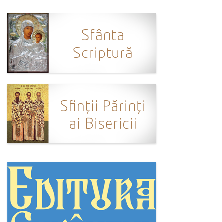
Ortodox în diaspora
Evenimente
Biserici și mănăstiri
Viață curată
Nevoințe contemporane
Familia de azi
Casa curată
Adicții și vindecări
Gadgeturi cu două tăișuri
Bucătărie biblică
Interviuri
Puncte de Vedere