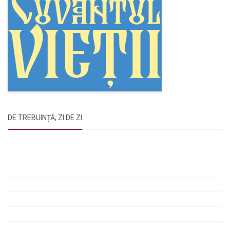
DE TREBUINȚĂ, ZI DE ZI
Rugăciunile Sfintei Treimi
Rugăciunea Sfântului Efrem Sirul
Rugăciune pentru luminarea minții copiilor
Rugăciuni de lăsare în voia Domnului
Rugăciuni de mulțumire
Rugăciuni către Sfânta Cuvioasă Parascheva