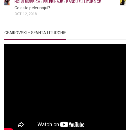
NOI ȘI BISERICA
/
PELERINAJE
/
RÂNDUIELI LITURGICE
Ce este pelerinajul?
OCT. 12, 2018
CEAIKOVSKI – SFANTA LITURGHIE