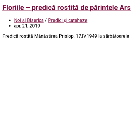
Floriile – predică rostită de părintele A
Noi și Biserica
/
Predici și cateheze
apr. 21, 2019
Predică rostită Mănăstirea Prislop, 17.IV.1949 la sărbătoarele Florii