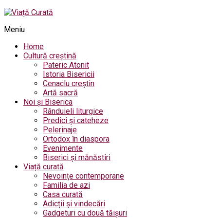
Meniu
Home
Cultură creștină
Pateric Atonit
Istoria Bisericii
Cenaclu creștin
Artă sacră
Noi și Biserica
Rânduieli liturgice
Predici și cateheze
Pelerinaje
Ortodox în diaspora
Evenimente
Biserici și mănăstiri
Viață curată
Nevoințe contemporane
Familia de azi
Casa curată
Adicții și vindecări
Gadgeturi cu două tăișuri