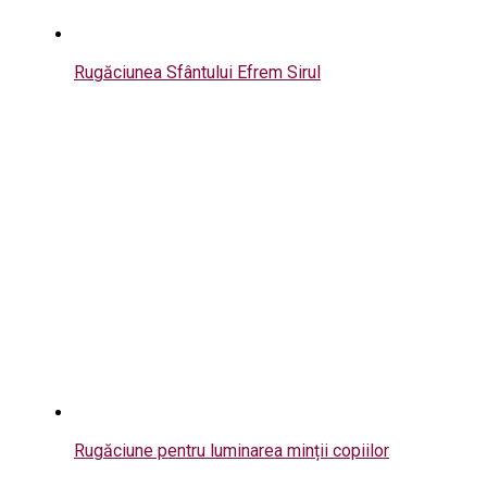
Rugăciunea Sfântului Efrem Sirul
Rugăciune pentru luminarea minții copiilor