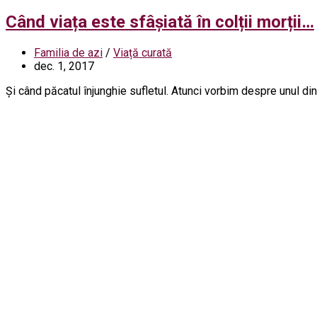
Când viața este sfâșiată în colții morții…
Familia de azi
/
Viață curată
dec. 1, 2017
Și când păcatul înjunghie sufletul. Atunci vorbim despre unul di