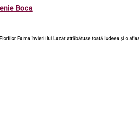
rsenie Boca
lor Faima învierii lui Lazăr străbătuse toată Iudeea şi o aflaser