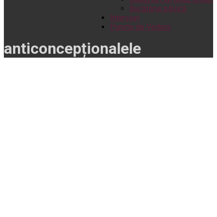
Bucătărie biblică
Interviuri
Puncte de Vedere
anticoncepționalele