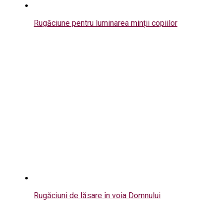
Rugăciune pentru luminarea minții copiilor
Rugăciuni de lăsare în voia Domnului