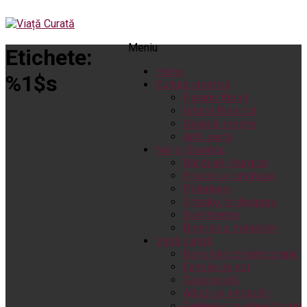
Meniu
Etichete:
Home
%1$s
Cultură creștină
Pateric Atonit
Istoria Bisericii
Cenaclu creștin
Artă sacră
Noi și Biserica
Rânduieli liturgice
Predici și cateheze
Pelerinaje
Ortodox în diaspora
Evenimente
Biserici și mănăstiri
Viață curată
Nevoințe contemporane
Familia de azi
Casa curată
Adicții și vindecări
Gadgeturi cu două tăișuri