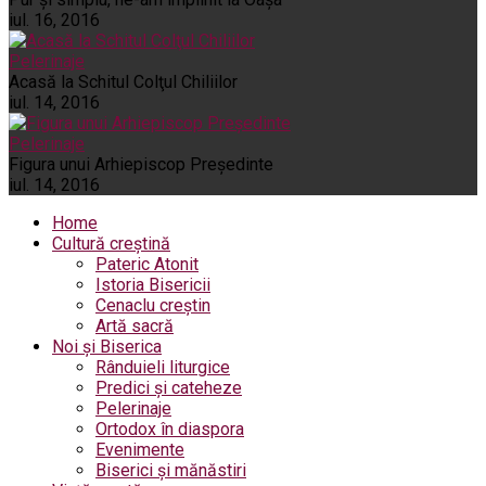
iul. 16, 2016
Pelerinaje
Acasă la Schitul Colţul Chiliilor
iul. 14, 2016
Pelerinaje
Figura unui Arhiepiscop Preşedinte
iul. 14, 2016
Home
Cultură creștină
Pateric Atonit
Istoria Bisericii
Cenaclu creștin
Artă sacră
Noi și Biserica
Rânduieli liturgice
Predici și cateheze
Pelerinaje
Ortodox în diaspora
Evenimente
Biserici și mănăstiri