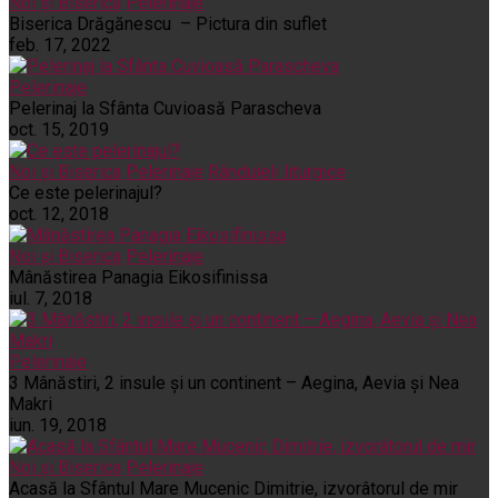
Noi și Biserica
Pelerinaje
Biserica Drăgănescu – Pictura din suflet
feb. 17, 2022
Pelerinaje
Pelerinaj la Sfânta Cuvioasă Parascheva
oct. 15, 2019
Noi și Biserica
Pelerinaje
Rânduieli liturgice
Ce este pelerinajul?
oct. 12, 2018
Noi și Biserica
Pelerinaje
Mânăstirea Panagia Eikosifinissa
iul. 7, 2018
Pelerinaje
3 Mânăstiri, 2 insule și un continent – Aegina, Aevia și Nea
Makri
iun. 19, 2018
Noi și Biserica
Pelerinaje
Acasă la Sfântul Mare Mucenic Dimitrie, izvorâtorul de mir