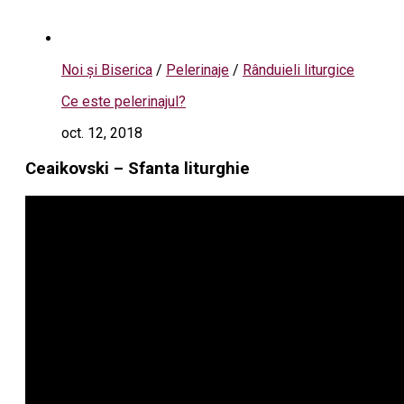
Noi și Biserica
/
Pelerinaje
/
Rânduieli liturgice
Ce este pelerinajul?
oct. 12, 2018
Ceaikovski – Sfanta liturghie