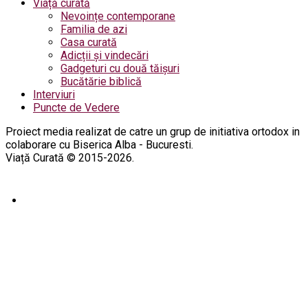
Viață curată
Nevoințe contemporane
Familia de azi
Casa curată
Adicții și vindecări
Gadgeturi cu două tăișuri
Bucătărie biblică
Interviuri
Puncte de Vedere
Proiect media realizat de catre un grup de initiativa ortodox in
colaborare cu Biserica Alba - Bucuresti.
Viață Curată © 2015-2026.