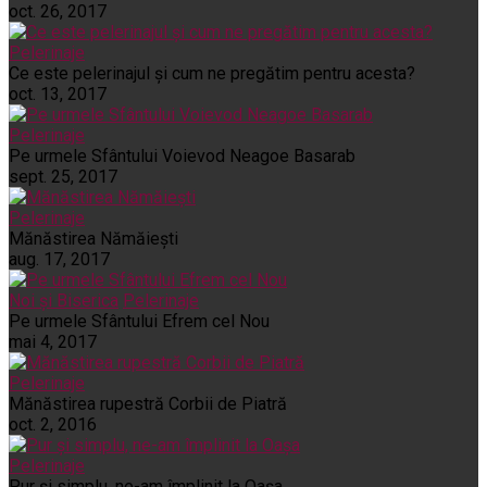
oct. 26, 2017
Pelerinaje
Ce este pelerinajul şi cum ne pregătim pentru acesta?
oct. 13, 2017
Pelerinaje
Pe urmele Sfântului Voievod Neagoe Basarab
sept. 25, 2017
Pelerinaje
Mănăstirea Nămăiești
aug. 17, 2017
Noi și Biserica
Pelerinaje
Pe urmele Sfântului Efrem cel Nou
mai 4, 2017
Pelerinaje
Mănăstirea rupestră Corbii de Piatră
oct. 2, 2016
Pelerinaje
Pur şi simplu, ne-am împlinit la Oaşa