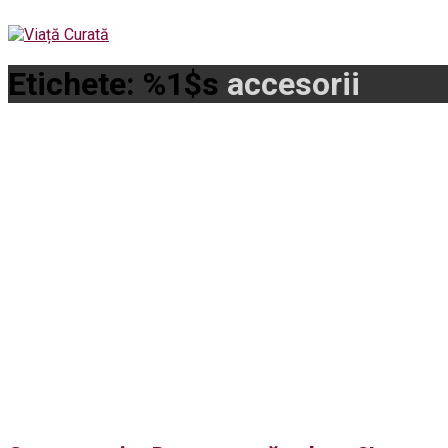
Etichete: %1$s
accesorii