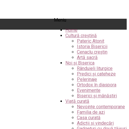
Meniu
Home
Cultură creștină
Pateric Atonit
Istoria Bisericii
Cenaclu creștin
Artă sacră
Noi și Biserica
Rânduieli liturgice
Predici și cateheze
Pelerinaje
Ortodox în diaspora
Evenimente
Biserici și mănăstiri
Viață curată
Nevoințe contemporane
Familia de azi
Casa curată
Adicții și vindecări
Gadgeturi cu două tăișuri