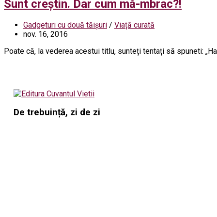
Sunt creștin. Dar cum mă-mbrac?!
Gadgeturi cu două tăișuri
/
Viață curată
nov. 16, 2016
Poate că, la vederea acestui titlu, sunteți tentați să spuneti: „
De trebuință, zi de zi