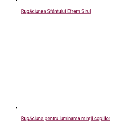
Rugăciunea Sfântului Efrem Sirul
Rugăciune pentru luminarea minții copiilor