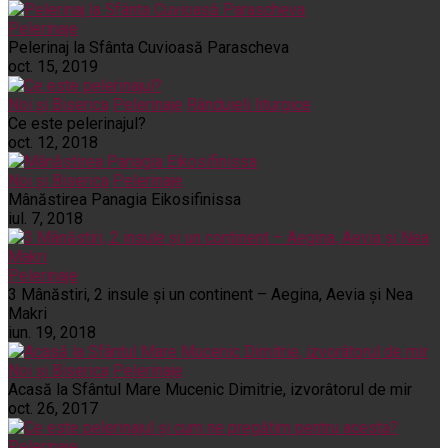
Pelerinaje
Pelerinaj la Sfânta Cuvioasă Parascheva
oct. 15, 2019
Noi și Biserica
Pelerinaje
Rânduieli liturgice
Ce este pelerinajul?
oct. 12, 2018
Noi și Biserica
Pelerinaje
Mânăstirea Panagia Eikosifinissa
iul. 7, 2018
Pelerinaje
3 Mânăstiri, 2 insule și un continent – Aegina, Aevia și Nea
Makri
iun. 19, 2018
Noi și Biserica
Pelerinaje
Acasă la Sfântul Mare Mucenic Dimitrie, izvorâtorul de mir
oct. 26, 2017
Pelerinaje