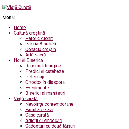
Meniu
Home
Cultură creștină
Pateric Atonit
Istoria Bisericii
Cenaclu creștin
Artă sacră
Noi și Biserica
Rânduieli liturgice
Predici și cateheze
Pelerinaje
Ortodox în diaspora
Evenimente
Biserici și mănăstiri
Viață curată
Nevoințe contemporane
Familia de azi
Casa curată
Adicții și vindecări
Gadgeturi cu două tăișuri