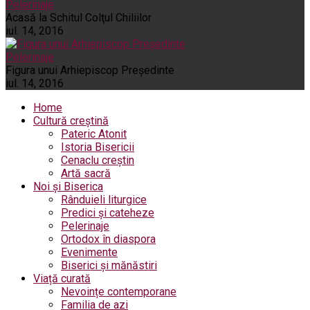
Pelerinaje
Acasă la Schitul Colţul Chiliilor
iul. 14, 2016
Pelerinaje
Figura unui Arhiepiscop Preşedinte
iul. 14, 2016
Home
Cultură creștină
Pateric Atonit
Istoria Bisericii
Cenaclu creștin
Artă sacră
Noi și Biserica
Rânduieli liturgice
Predici și cateheze
Pelerinaje
Ortodox în diaspora
Evenimente
Biserici și mănăstiri
Viață curată
Nevoințe contemporane
Familia de azi