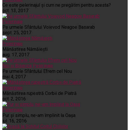
Ce este pelerinajul şi cum ne pregătim pentru acesta?
oct. 13, 2017
Pelerinaje
Pe urmele Sfântului Voievod Neagoe Basarab
sept. 25, 2017
Pelerinaje
Mănăstirea Nămăiești
aug. 17, 2017
Noi și Biserica
Pelerinaje
Pe urmele Sfântului Efrem cel Nou
mai 4, 2017
Pelerinaje
Mănăstirea rupestră Corbii de Piatră
oct. 2, 2016
Pelerinaje
Pur şi simplu, ne-am împlinit la Oaşa
iul. 16, 2016