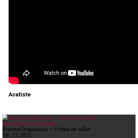
Acatiste
Noi și Biserica
Pelerinaje
Biserica Drăgănescu – Pictura din suflet
feb. 17, 2022