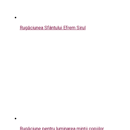
Rugăciunea Sfântului Efrem Sirul
Rugăciune pentru luminarea minții copiilor