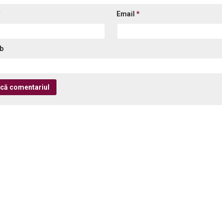
*
Email
*
eb