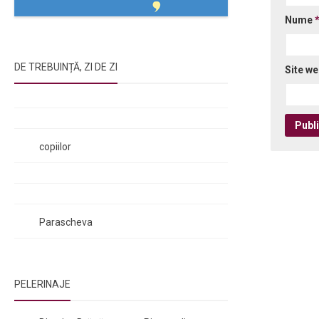
Nume
DE TREBUINȚĂ, ZI DE ZI
Site w
Rugăciunile Sfintei Treimi
Rugăciunea Sfântului Efrem Sirul
Rugăciune pentru luminarea minții
copiilor
Rugăciuni de lăsare în voia Domnului
Rugăciuni de mulțumire
Rugăciuni către Sfânta Cuvioasă
Parascheva
PELERINAJE
NOI ȘI BISERICA
/
PELERINAJE