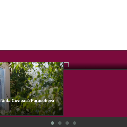
Ce este pelerinajul?
OCT. 12, 2018
 Sfânta Cuvioasă Parascheva