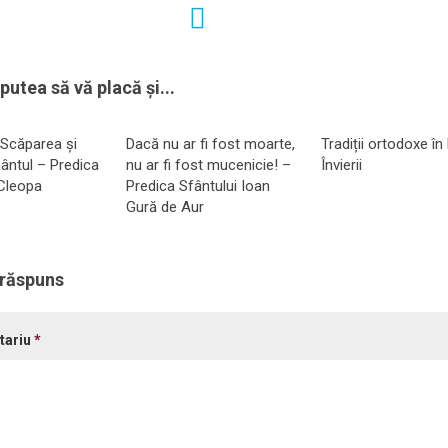
putea să vă placă și...
 Scăparea și
Dacă nu ar fi fost moarte,
Tradiții ortodoxe în
ntul – Predica
nu ar fi fost mucenicie! –
Învierii
 Cleopa
Predica Sfântului Ioan
Gură de Aur
 răspuns
tariu
*