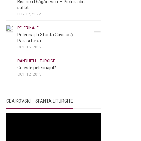
Biserica Drăgănescu – Pictura din
suflet
FEB. 17, 2022
PELERINAJE
Pelerinaj la Sfânta Cuvioasă
Parascheva
OCT. 15, 2019
NOI ȘI BISERICA
/
PELERINAJE
/
RÂNDUIELI LITURGICE
Ce este pelerinajul?
OCT. 12, 2018
CEAIKOVSKI – SFANTA LITURGHIE