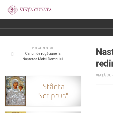
PRECEDENTUL
Nas
Canon de rugăciune la
Nașterea Maicii Domnului
red
VIAȚĂ CUR