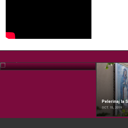
Biserica Drăgănescu – Pictura din suflet
FEB. 17, 2022
Pelerinaj la
OCT. 15, 2019