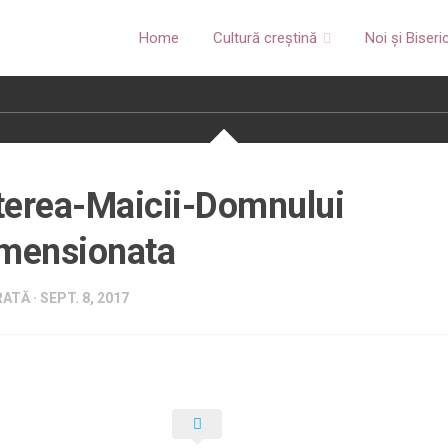
Home
Cultură creștină
Noi și Biseri
terea-Maicii-Domnului
imensionata
ATĂ · SEPT. 8, 2017