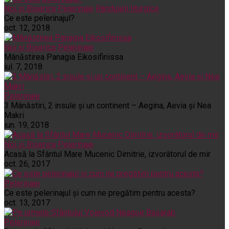
Noi și Biserica
Pelerinaje
Rânduieli liturgice
Ce este pelerinajul?
oct. 12, 2018
Noi și Biserica
Pelerinaje
Mânăstirea Panagia Eikosifinissa
iul. 7, 2018
Pelerinaje
3 Mânăstiri, 2 insule și un continent – Aegina, Aevia și Nea
Makri
iun. 19, 2018
Noi și Biserica
Pelerinaje
Acasă la Sfântul Mare Mucenic Dimitrie, izvorâtorul de mir
oct. 26, 2017
Pelerinaje
Ce este pelerinajul şi cum ne pregătim pentru acesta?
oct. 13, 2017
Pelerinaje