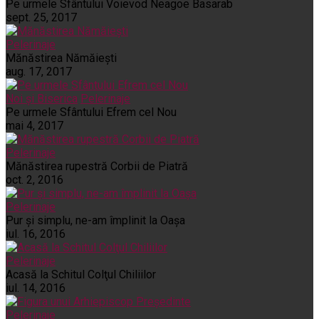
Pe urmele Sfântului Voievod Neagoe Basarab
sept. 25, 2017
Pelerinaje
Mănăstirea Nămăiești
aug. 17, 2017
Noi și Biserica
Pelerinaje
Pe urmele Sfântului Efrem cel Nou
mai 4, 2017
Pelerinaje
Mănăstirea rupestră Corbii de Piatră
oct. 2, 2016
Pelerinaje
Pur şi simplu, ne-am împlinit la Oaşa
iul. 16, 2016
Pelerinaje
Acasă la Schitul Colţul Chiliilor
iul. 14, 2016
Pelerinaje