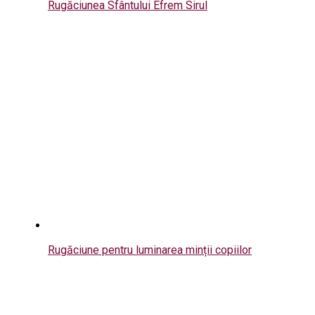
Rugăciunea Sfântului Efrem Sirul
Rugăciune pentru luminarea minții copiilor