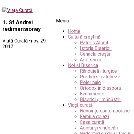
Meniu
1. Sf Andrei
redimensionay
Home
Cultură creștină
Viață Curată · nov. 29,
Pateric Atonit
2017
Istoria Bisericii
Cenaclu creștin
Artă sacră
Noi și Biserica
Rânduieli liturgice
Predici și cateheze
Pelerinaje
Ortodox în diaspora
Evenimente
Biserici și mănăstiri
Viață curată
Nevoințe contemporane
Familia de azi
Casa curată
Adicții și vindecări
Gadgeturi cu două tăișuri