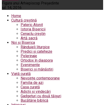
Figura unui Arhiepiscop Preşedinte
iul. 14, 2016
Home
Cultură creștină
Pateric Atonit
Istoria Bisericii
Cenaclu creștin
Artă sacră
Noi și Biserica
Rânduieli liturgice
Predici și cateheze
Pelerinaje
Ortodox în diaspora
Evenimente
Biserici și mănăstiri
Viață curată
Nevoințe contemporane
Familia de azi
Casa curată
Adicții și vindecări
Gadgeturi cu două tăișuri
Bucătărie biblică
Interviuri