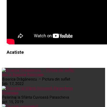
Acatiste
Noi și Biserica
Pelerinaje
Biserica Drăgănescu – Pictura din suflet
feb. 17, 2022
Pelerinaje
Pelerinaj la Sfânta Cuvioasă Parascheva
oct. 15, 2019