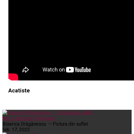
Acatiste
Noi și Biserica
Pelerinaje
Biserica Drăgănescu – Pictura din suflet
feb. 17, 2022