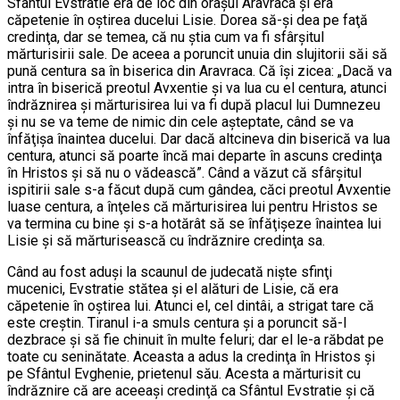
Sfântul Evstratie era de loc din oraşul Aravraca şi era
căpetenie în oştirea ducelui Lisie. Dorea să-şi dea pe faţă
credinţa, dar se temea, că nu ştia cum va fi sfârşitul
mărturisirii sale. De aceea a poruncit unuia din slujitorii săi să
pună centura sa în biserica din Aravraca. Că îşi zicea: „Dacă va
intra în biserică preotul Avxentie şi va lua cu el centura, atunci
îndrăznirea şi mărturisirea lui va fi după placul lui Dumnezeu
şi nu se va teme de nimic din cele aşteptate, când se va
înfăţişa înaintea ducelui. Dar dacă altcineva din biserică va lua
centura, atunci să poarte încă mai departe în ascuns credinţa
în Hristos şi să nu o vădească”. Când a văzut că sfârşitul
ispitirii sale s-a făcut după cum gândea, căci preotul Avxentie
luase centura, a înţeles că mărturisirea lui pentru Hristos se
va termina cu bine şi s-a hotărât să se înfăţişeze înaintea lui
Lisie şi să mărturisească cu îndrăznire credinţa sa.
Când au fost aduşi la scaunul de judecată nişte sfinţi
mucenici, Evstratie stătea şi el alături de Lisie, că era
căpetenie în oştirea lui. Atunci el, cel dintâi, a strigat tare că
este creştin. Tiranul i-a smuls centura şi a poruncit să-l
dezbrace şi să fie chinuit în multe feluri; dar el le-a răbdat pe
toate cu seninătate. Aceasta a adus la credinţa în Hristos şi
pe Sfântul Evghenie, prietenul său. Acesta a mărturisit cu
îndrăznire că are aceeaşi credinţă ca Sfântul Evstratie şi că