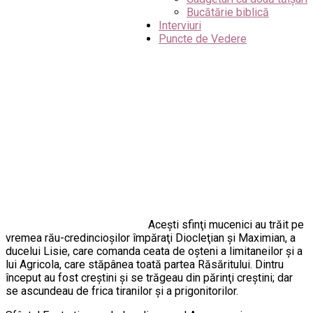
Bucătărie biblică
Interviuri
Puncte de Vedere
Aceşti sfinţi mucenici au trăit pe
vremea rău-credincioşilor împăraţi Diocleţian şi Maximian, a
ducelui Lisie, care comanda ceata de oşteni a limitaneilor şi a
lui Agricola, care stăpânea toată partea Răsăritului. Dintru
început au fost creştini şi se trăgeau din părinţi creştini; dar
se ascundeau de frica tiranilor şi a prigonitorilor.