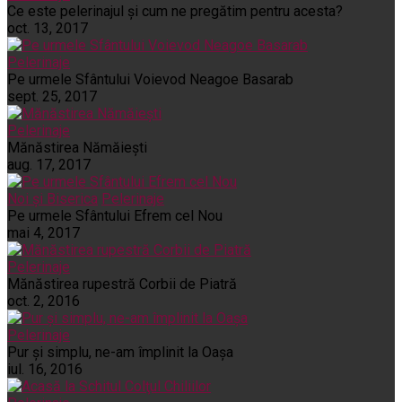
Ce este pelerinajul şi cum ne pregătim pentru acesta?
oct. 13, 2017
Pelerinaje
Pe urmele Sfântului Voievod Neagoe Basarab
sept. 25, 2017
Pelerinaje
Mănăstirea Nămăiești
aug. 17, 2017
Noi și Biserica
Pelerinaje
Pe urmele Sfântului Efrem cel Nou
mai 4, 2017
Pelerinaje
Mănăstirea rupestră Corbii de Piatră
oct. 2, 2016
Pelerinaje
Pur şi simplu, ne-am împlinit la Oaşa
iul. 16, 2016