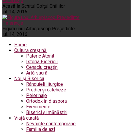
Pelerinaje
Acasă la Schitul Colţul Chiliilor
iul. 14, 2016
Pelerinaje
Figura unui Arhiepiscop Preşedinte
iul. 14, 2016
Home
Cultură creștină
Pateric Atonit
Istoria Bisericii
Cenaclu creștin
Artă sacră
Noi și Biserica
Rânduieli liturgice
Predici și cateheze
Pelerinaje
Ortodox în diaspora
Evenimente
Biserici și mănăstiri
Viață curată
Nevoințe contemporane
Familia de azi