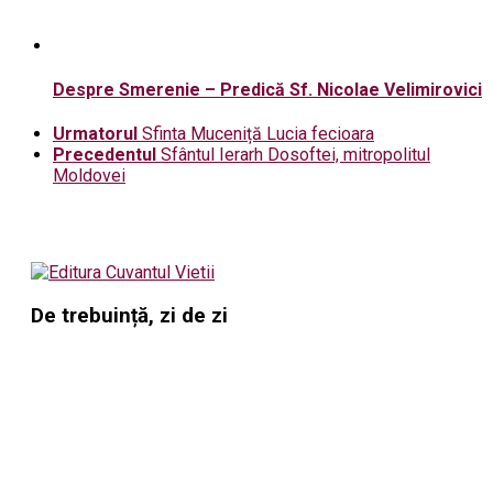
Despre Smerenie – Predică Sf. Nicolae Velimirovici
Urmatorul
Sfinta Muceniță Lucia fecioara
Precedentul
Sfântul Ierarh Dosoftei, mitropolitul
Moldovei
De trebuință, zi de zi