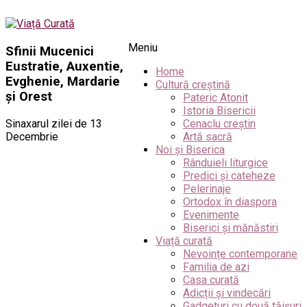
Meniu
Sfinii Mucenici
Eustratie, Auxentie,
Home
Evghenie, Mardarie
Cultură creștină
și Orest
Pateric Atonit
Istoria Bisericii
Sinaxarul zilei de 13
Cenaclu creștin
Decembrie
Artă sacră
Noi și Biserica
Rânduieli liturgice
Predici și cateheze
Pelerinaje
Ortodox în diaspora
Evenimente
Biserici și mănăstiri
Viață curată
Nevoințe contemporane
Familia de azi
Casa curată
Adicții și vindecări
Gadgeturi cu două tăișuri