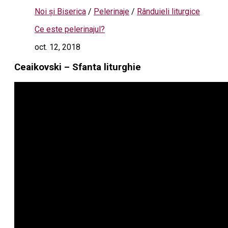
Noi și Biserica
/
Pelerinaje
/
Rânduieli liturgice
Ce este pelerinajul?
oct. 12, 2018
Ceaikovski – Sfanta liturghie