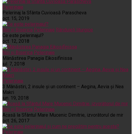
Pelerinaje
Pelerinaj la Sfânta Cuvioasă Parascheva
oct. 15, 2019
Noi și Biserica
Pelerinaje
Rânduieli liturgice
Ce este pelerinajul?
oct. 12, 2018
Noi și Biserica
Pelerinaje
Mânăstirea Panagia Eikosifinissa
iul. 7, 2018
Pelerinaje
3 Mânăstiri, 2 insule și un continent – Aegina, Aevia și Nea
Makri
iun. 19, 2018
Noi și Biserica
Pelerinaje
Acasă la Sfântul Mare Mucenic Dimitrie, izvorâtorul de mir
oct. 26, 2017
Pelerinaje