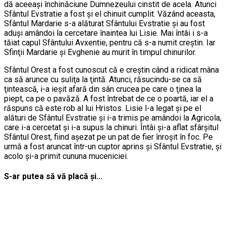
dă aceeaşi închinăciune Dumnezeului cinstit de acela. Atunci
Sfântul Evstratie a fost şi el chinuit cumplit. Văzând aceasta,
Sfântul Mardarie s-a alăturat Sfântului Evstratie şi au fost
aduşi amândoi la cercetare înaintea lui Lisie. Mai întâi i s-a
tăiat capul Sfântului Avxentie, pentru că s-a numit creştin. Iar
Sfinţii Mardarie şi Evghenie au murit în timpul chinurilor.
Sfântul Orest a fost cunoscut că e creştin când a ridicat mâna
ca să arunce cu suliţa la ţintă. Atunci, răsucindu-se ca să
ţintească, i-a ieşit afară din sân crucea pe care o ţinea la
piept, ca pe o pavăză. A fost întrebat de ce o poartă, iar el a
răspuns că este rob al lui Hristos. Lisie l-a legat şi pe el
alături de Sfântul Evstratie şi i-a trimis pe amândoi la Agricola,
care i-a cercetat şi i-a supus la chinuri. Întâi şi-a aflat sfârşitul
Sfântul Orest, fiind aşezat pe un pat de fier înroşit în foc. Pe
urmă a fost aruncat într-un cuptor aprins şi Sfântul Evstratie, şi
acolo şi-a primit cununa muceniciei.
S-ar putea să vă placă și...