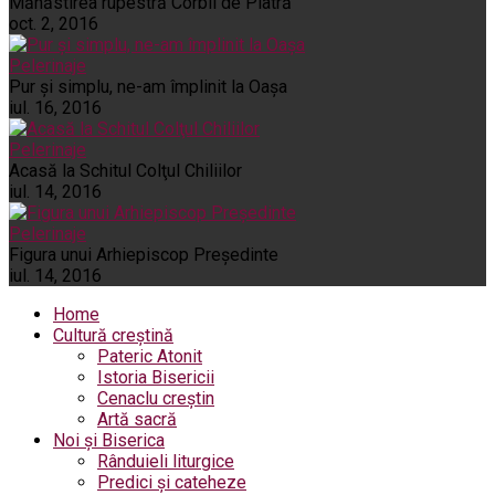
Mănăstirea rupestră Corbii de Piatră
oct. 2, 2016
Pelerinaje
Pur şi simplu, ne-am împlinit la Oaşa
iul. 16, 2016
Pelerinaje
Acasă la Schitul Colţul Chiliilor
iul. 14, 2016
Pelerinaje
Figura unui Arhiepiscop Preşedinte
iul. 14, 2016
Home
Cultură creștină
Pateric Atonit
Istoria Bisericii
Cenaclu creștin
Artă sacră
Noi și Biserica
Rânduieli liturgice
Predici și cateheze