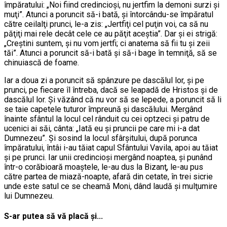
împăratului: „Noi fiind credincioşi, nu jertfim la demoni surzi şi
muţi”. Atunci a poruncit să-i bată, şi întorcându-se împăratul
către ceilalţi prunci, le-a zis: „Jertfiţi cel puţin voi, ca să nu
păţiţi mai rele decât cele ce au păţit aceştia”. Dar şi ei strigă:
„Creştini suntem, şi nu vom jertfi; ci anatema să fii tu şi zeii
tăi”. Atunci a poruncit să-i bată şi să-i bage în temniţă, să se
chinuiască de foame.
Iar a doua zi a poruncit să spânzure pe dascălul lor, şi pe
prunci, pe fiecare îl întreba, dacă se leapadă de Hristos şi de
dascălul lor. Şi văzând că nu vor să se lepede, a poruncit să li
se taie capetele tuturor împreună şi dascălului. Mergând
înainte sfântul la locul cel rânduit cu cei optzeci şi patru de
ucenici ai săi, cânta: „Iată eu şi pruncii pe care mi i-a dat
Dumnezeu”. Şi sosind la locul sfârşitului, după porunca
împăratului, întâi i-au tăiat capul Sfântului Vavila, apoi au tăiat
şi pe prunci. Iar unii credincioşi mergând noaptea, şi punând
într-o corăbioară moaştele, le-au dus la Bizanţ, le-au pus
către partea de miază-noapte, afară din cetate, în trei sicrie
unde este satul ce se cheamă Moni, dând laudă şi mulţumire
lui Dumnezeu.
S-ar putea să vă placă și...