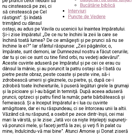
pe pruncii celor nebuni să
Bucătărie biblică
nu cinstească pe zei, ci
Interviuri
să cinstească pe Cel
Puncte de Vedere
răstignit”. Şi îndată
trimiţând cu dânsul
ostaşi, au adus pe Vavila cu ucenicii lui înaintea împăratului.
Şi-i zise împăratul: „De ce nu te închini la zeii la care se
închină toată lumea? De ce amăgeşti şi pe prunci să nu se
închine la ei?” Iar sfântul răspunse: „Zeii păgânilor, o,
împărate, sunt demoni, iar Dumnezeul nostru a făcut cerurile;
dar tu şi cei ce sunt cu tine fiind orbi, nu vedeţi adevărul”.
Aceste cuvinte aduseră pe împăratul şi pe cei ce erau cu
dânsul la mânie, şi au poruncit la patru ostaşi să-l bată cu
pietre peste obraz, peste coaste şi peste vine, să-i
zdrobească umerii şi gleznele, cu pietre, şi, după ce-i
zdrobiră toate încheieturile, îi puseră legături grele la grumaji
şi la picioare şi l-au băgat în temniţă. După aceea aduseră
pruncii, optzeci şi patru fiind la număr, parte bărbătească şi
femeiască. Şi a început împăratul a-i lua cu cuvinte
amăgitoare, dar ei nu răspundeau, ci se întorceau unii la altii.
Văzând că nu răspund, a osebit pe zece dintr-înşii, cei mai
mari la vârstă, şi le zise: „Iată voi ca nişte înţelepţi supuneţi-
vă poruncii mele, şi faceţi jertfă la zei, şi veţi fi în palat cu
mine, îndulcindu-vă mai bine”. Atunci Amonie şi Donat ziseră