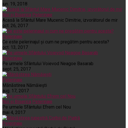
iun. 19, 2018
Noi și Biserica
Pelerinaje
Acasă la Sfântul Mare Mucenic Dimitrie, izvorâtorul de mir
oct. 26, 2017
Pelerinaje
Ce este pelerinajul şi cum ne pregătim pentru acesta?
oct. 13, 2017
Pelerinaje
Pe urmele Sfântului Voievod Neagoe Basarab
sept. 25, 2017
Pelerinaje
Mănăstirea Nămăiești
aug. 17, 2017
Noi și Biserica
Pelerinaje
Pe urmele Sfântului Efrem cel Nou
mai 4, 2017
Pelerinaje