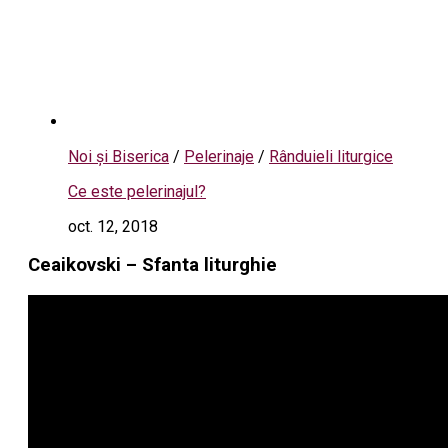
Noi și Biserica
/
Pelerinaje
/
Rânduieli liturgice
Ce este pelerinajul?
oct. 12, 2018
Ceaikovski – Sfanta liturghie