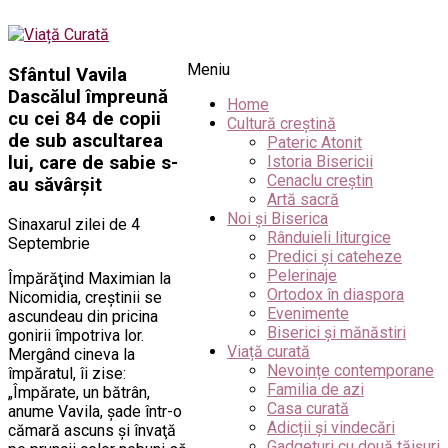
Meniu
Sfântul Vavila
Dascălul împreună
Home
cu cei 84 de copii
Cultură creștină
de sub ascultarea
Pateric Atonit
lui, care de sabie s-
Istoria Bisericii
Cenaclu creștin
au săvârşit
Artă sacră
Noi și Biserica
Sinaxarul zilei de 4
Rânduieli liturgice
Septembrie
Predici și cateheze
Pelerinaje
Împărăţind Maximian la
Ortodox în diaspora
Nicomidia, creştinii se
Evenimente
ascundeau din pricina
Biserici și mănăstiri
gonirii împotriva lor.
Viață curată
Mergând cineva la
Nevoințe contemporane
împăratul, îi zise:
Familia de azi
„Împărate, un bătrân,
Casa curată
anume Vavila, şade într-o
Adicții și vindecări
cămară ascuns şi învaţă
Gadgeturi cu două tăișuri