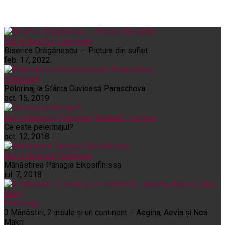
Noi și Biserica
Pelerinaje
Biserica Drăgănescu – Pictura din suflet
feb. 17, 2022
Pelerinaje
Pelerinaj la Sfânta Cuvioasă Parascheva
oct. 15, 2019
Noi și Biserica
Pelerinaje
Rânduieli liturgice
Ce este pelerinajul?
oct. 12, 2018
Noi și Biserica
Pelerinaje
Mânăstirea Panagia Eikosifinissa
iul. 7, 2018
Pelerinaje
3 Mânăstiri, 2 insule și un continent – Aegina, Aevia și Nea
Makri