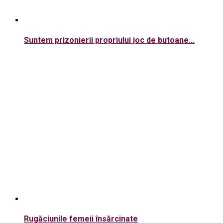
Suntem prizonierii propriului joc de butoane…
Rugăciunile femeii însărcinate