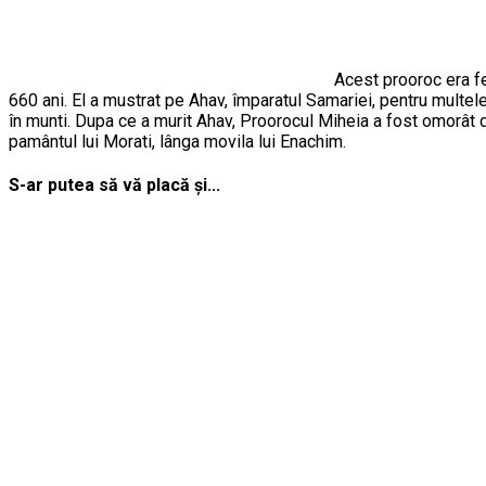
Acest prooroc era fec
660 ani. El a mustrat pe Ahav, împaratul Samariei, pentru multele
în munti. Dupa ce a murit Ahav, Proorocul Miheia a fost omorât de I
pamântul lui Morati, lânga movila lui Enachim.
S-ar putea să vă placă și...