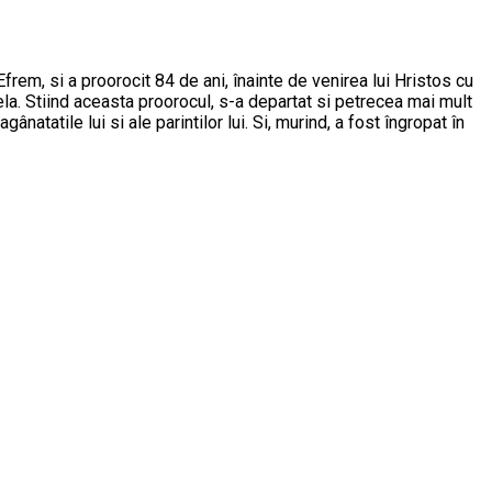
Efrem, si a proorocit 84 de ani, înainte de venirea lui Hristos cu
ela. Stiind aceasta proorocul, s-a departat si petrecea mai mult
atatile lui si ale parintilor lui. Si, murind, a fost îngropat în