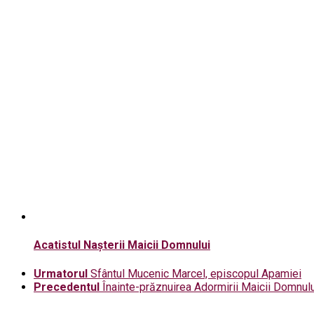
Acatistul Nașterii Maicii Domnului
Urmatorul
Sfântul Mucenic Marcel, episcopul Apamiei
Precedentul
Înainte-prăznuirea Adormirii Maicii Domnulu