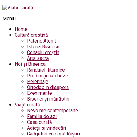
Meniu
Home
Cultură creștină
Pateric Atonit
Istoria Bisericii
Cenaclu creștin
Artă sacră
Noi și Biserica
Rânduieli liturgice
Predici și cateheze
Pelerinaje
Ortodox în diaspora
Evenimente
Biserici și mănăstiri
Viață curată
Nevoințe contemporane
Familia de azi
Casa curată
Adicții și vindecări
Gadgeturi cu două tăișuri