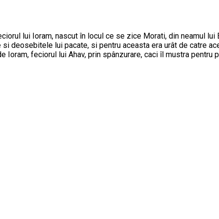
iorul lui Ioram, nascut în locul ce se zice Morati, din neamul lui 
 si deosebitele lui pacate, si pentru aceasta era urât de catre ac
oram, feciorul lui Ahav, prin spânzurare, caci îl mustra pentru pagân