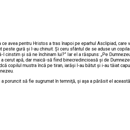
 ce avea pentru Hristos a tras înapoi pe eparhul Asclipiad, care v
ut peste gură şi l-au chinuit. Şi ceru sfântul de se aduse un copil
-l cinstim şi să ne închinam lui?” Iar el a răspuns: „Pe Dumnezeul
ete a cerut apă, dar maică-să fiind binecredincioasă şi de Dumnezeu
dcă copilul mustra încă pe tiran, iarăşi l-au bătut şi i-au tăiat cap
umnezeu.
 poruncit să fie sugrumat în temniţă, şi aşa a părăsit el această