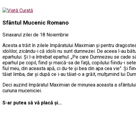
Sfântul Mucenic Romano
Sinaxarul zilei de 18 Noiembrie
Acesta a trăit în zilele împăratului Maximian şi pentru dragostea
idolilor, zicându-i că idolii nu sunt dumnezei. De aceea l-au băt
eparhului. Şi l-a întrebat eparhul: „Pe care Dumnezeu se cade să
eparhul pe copil, fiind şi maică-sa de faţă, copilului fiindu-i s
fiul meu, din aceasta apă, ci du-te şi bea din apa cea vie”. Şi fiin
tăiat limba, dar şi după ce i-au tăiat-o a grăit, mulţumind lui D
Deci auzind împăratul Maximian de minunea aceasta a sfântului a
cununa muceniciei.
S-ar putea să vă placă și...