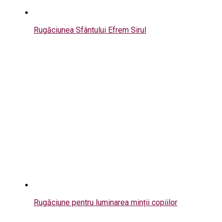
Rugăciunea Sfântului Efrem Sirul
Rugăciune pentru luminarea minții copiilor