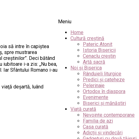
Meniu
Home
Cultură creștină
Pateric Atonit
oia să intre în capiştea
Istoria Bisericii
aş, spre mustrarea
Cenaclu creștin
 creştinilor”. Deci bătând
Artă sacră
 iubitoare i-a zis: „Nu bea,
Noi și Biserica
ul. Iar Sfântului Romano i-au
Rânduieli liturgice
Predici și cateheze
Pelerinaje
 viaţă deşartă, luând
Ortodox în diaspora
Evenimente
Biserici și mănăstiri
Viață curată
Nevoințe contemporane
Familia de azi
Casa curată
Adicții și vindecări
Gadgeturi cu două tăișuri