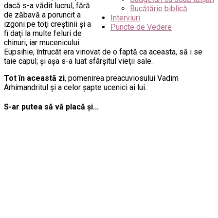
dacă s-a vădit lucrul, fără
Bucătărie biblică
de zăbavă a poruncit a
Interviuri
izgoni pe toţi creştinii şi a
Puncte de Vedere
fi daţi la multe feluri de
chinuri, iar mucenicului
Eupsihie, întrucât era vinovat de o faptă ca aceasta, să i se
taie capul; şi aşa s-a luat sfârşitul vieţii sale.
Tot în această zi
, pomenirea preacuviosului Vadim
Arhimandritul şi a celor şapte ucenici ai lui.
S-ar putea să vă placă și...