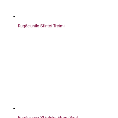
Rugăciunile Sfintei Treimi
Rugăciunea Sfântului Efrem Sirul