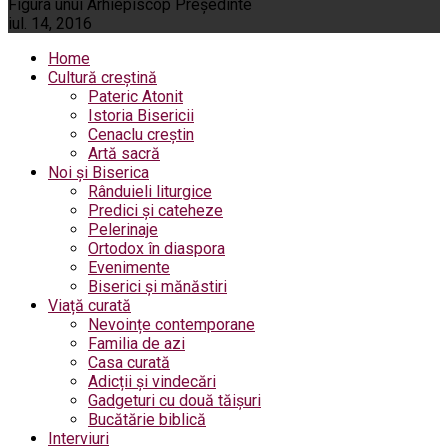
Figura unui Arhiepiscop Preşedinte
iul. 14, 2016
Home
Cultură creștină
Pateric Atonit
Istoria Bisericii
Cenaclu creștin
Artă sacră
Noi și Biserica
Rânduieli liturgice
Predici și cateheze
Pelerinaje
Ortodox în diaspora
Evenimente
Biserici și mănăstiri
Viață curată
Nevoințe contemporane
Familia de azi
Casa curată
Adicții și vindecări
Gadgeturi cu două tăișuri
Bucătărie biblică
Interviuri