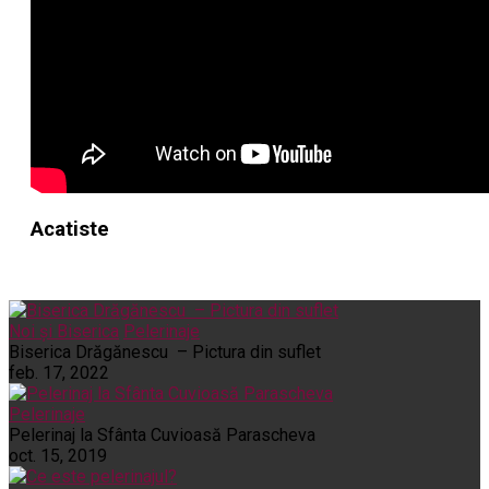
Acatiste
Noi și Biserica
Pelerinaje
Biserica Drăgănescu – Pictura din suflet
feb. 17, 2022
Pelerinaje
Pelerinaj la Sfânta Cuvioasă Parascheva
oct. 15, 2019