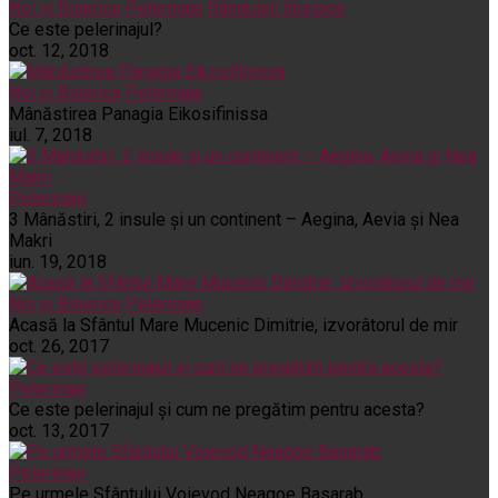
Noi și Biserica
Pelerinaje
Rânduieli liturgice
Ce este pelerinajul?
oct. 12, 2018
Noi și Biserica
Pelerinaje
Mânăstirea Panagia Eikosifinissa
iul. 7, 2018
Pelerinaje
3 Mânăstiri, 2 insule și un continent – Aegina, Aevia și Nea
Makri
iun. 19, 2018
Noi și Biserica
Pelerinaje
Acasă la Sfântul Mare Mucenic Dimitrie, izvorâtorul de mir
oct. 26, 2017
Pelerinaje
Ce este pelerinajul şi cum ne pregătim pentru acesta?
oct. 13, 2017
Pelerinaje
Pe urmele Sfântului Voievod Neagoe Basarab