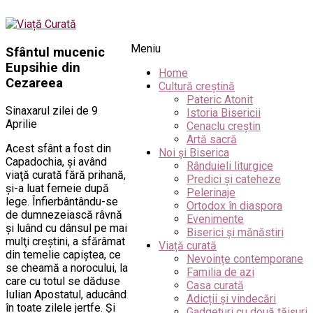
Meniu
Sfântul mucenic
Eupsihie din
Home
Cezareea
Cultură creștină
Pateric Atonit
Sinaxarul zilei de 9
Istoria Bisericii
Aprilie
Cenaclu creștin
Artă sacră
Acest sfânt a fost din
Noi și Biserica
Capadochia, şi având
Rânduieli liturgice
viaţă curată fără prihană,
Predici și cateheze
şi-a luat femeie după
Pelerinaje
lege. Înfierbântându-se
Ortodox în diaspora
de dumnezeiască râvnă
Evenimente
şi luând cu dânsul pe mai
Biserici și mănăstiri
mulţi creştini, a sfărâmat
Viață curată
din temelie capiştea, ce
Nevoințe contemporane
se cheamă a norocului, la
Familia de azi
care cu totul se dăduse
Casa curată
Iulian Apostatul, aducând
Adicții și vindecări
în toate zilele jertfe. Şi
Gadgeturi cu două tăișuri