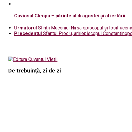
Cuviosul Cleopa – părinte al dragostei şi al iertării
Urmatorul
Sfinții Mucenici Nirsa episcopul și Iosif uceni
Precedentul
Sfântul Proclu, arhiepiscopul Constantinopolu
De trebuință, zi de zi