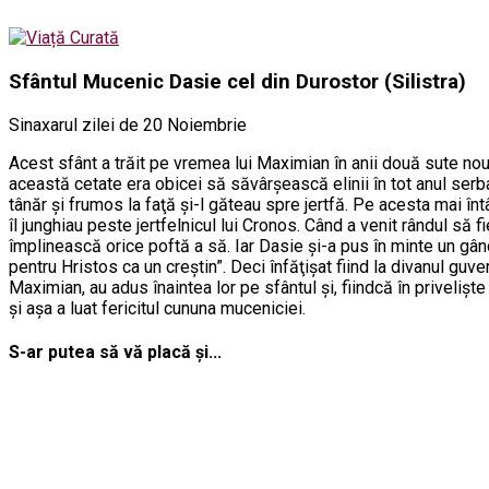
Sfântul Mucenic Dasie cel din Durostor (Silistra)
Sinaxarul zilei de 20 Noiembrie
Acest sfânt a trăit pe vremea lui Maximian în anii două sute nouă
această cetate era obicei să săvârşească elinii în tot anul serb
tânăr şi frumos la faţă şi-l găteau spre jertfă. Pe acesta mai înt
îl junghiau peste jertfelnicul lui Cronos. Când a venit rândul să f
împlinească orice poftă a să. Iar Dasie şi-a pus în minte un gând
pentru Hristos ca un creştin”. Deci înfăţişat fiind la divanul guve
Maximian, au adus înaintea lor pe sfântul şi, fiindcă în privelişte a
şi aşa a luat fericitul cununa muceniciei.
S-ar putea să vă placă și...