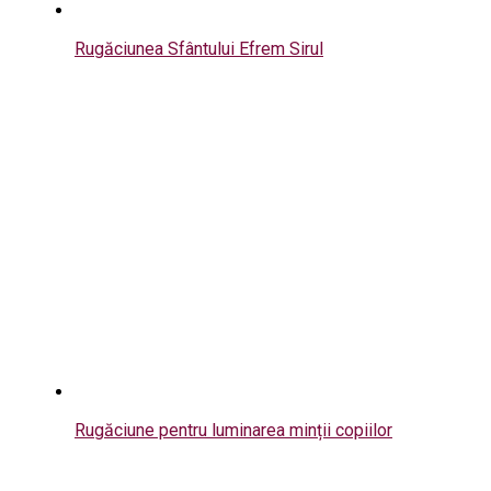
Rugăciunea Sfântului Efrem Sirul
Rugăciune pentru luminarea minții copiilor