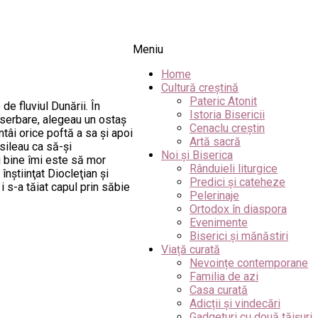
Meniu
Home
Cultură creștină
Pateric Atonit
e fluviul Dunării. În
Istoria Bisericii
ă serbare, alegeau un ostaş
Cenaclu creștin
ntâi orice poftă a sa şi apoi
Artă sacră
 sileau ca să-şi
Noi și Biserica
ai bine îmi este să mor
Rânduieli liturgice
înştiinţat Diocleţian şi
Predici și cateheze
 i s-a tăiat capul prin săbie
Pelerinaje
Ortodox în diaspora
Evenimente
Biserici și mănăstiri
Viață curată
Nevoințe contemporane
Familia de azi
Casa curată
Adicții și vindecări
Gadgeturi cu două tăișuri