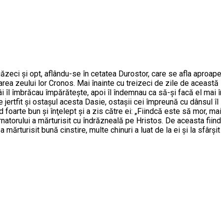
zeci şi opt, aflându-se în cetatea Durostor, care se afla aproape d
area zeului lor Cronos. Mai înainte cu treizeci de zile de aceast
âi îl îmbrăcau împărăteşte, apoi îl îndemnau ca să-şi facă el mai î
ie jertfit şi ostaşul acesta Dasie, ostaşii cei împreună cu dânsul îl
 foarte bun şi înţelept şi a zis către ei: „Fiindcă este să mor, m
rnatorului a mărturisit cu îndrăzneală pe Hristos. De aceasta fiind 
 mărturisit bună cinstire, multe chinuri a luat de la ei şi la sfârşit