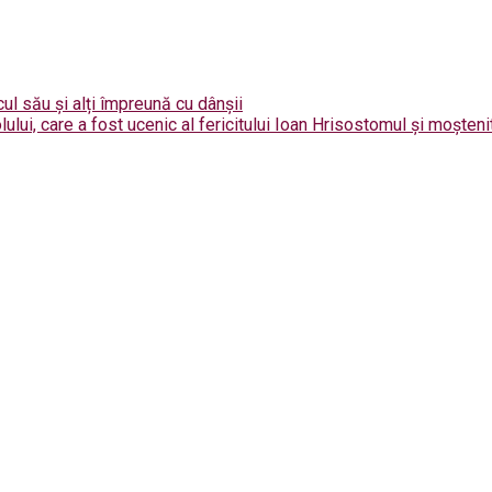
cul său și alți împreună cu dânșii
lui, care a fost ucenic al fericitului Ioan Hrisostomul și moștenit