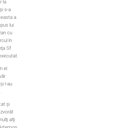
r la
şi s-a
aceasta a
pus lui
azan cu
rcul în
nţa Sf.
 executat.
n el.
văr
şi l-au
.
at şi
izvorât
lţi alţi
. Artemon