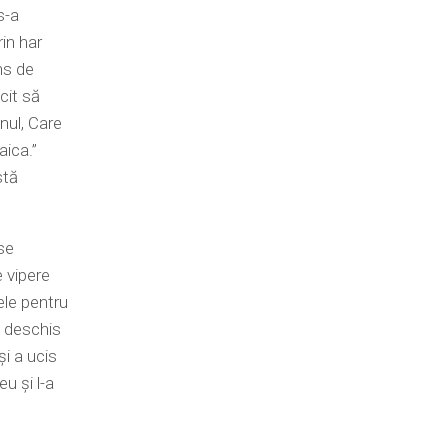
s-a
rin har
ns de
cit să
nul, Care
aica.”
stă
se
e vipere
ele pentru
a deschis
şi a ucis
eu şi l-a