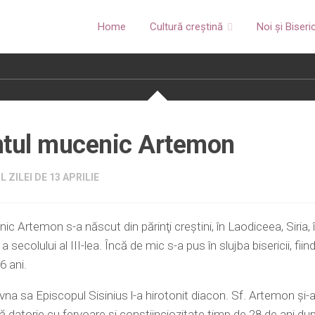
Home
Cultură creștină
Noi și Biseri
ntul mucenic Artemon
 ZILEI DE 13 APRILIE
ic Artemon s-a născut din părinţi creştini, în Laodiceea, Siria, 
 secolului al III-lea. Încă de mic s-a pus în slujba bisericii, fiind
6 ani.
vna sa Episcopul Sisinius l-a hirotonit diacon. Sf. Artemon şi-a 
ă datorie cu fervoare şi conştiinciozitate timp de 28 de ani du