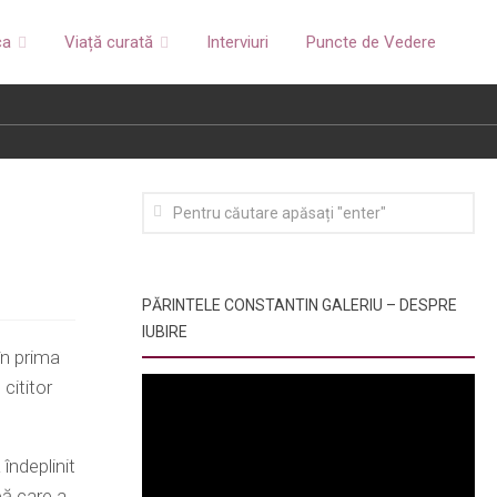
ca
Viață curată
Interviuri
Puncte de Vedere
PĂRINTELE CONSTANTIN GALERIU – DESPRE
IUBIRE
în prima
 cititor
îndeplinit
pă care a