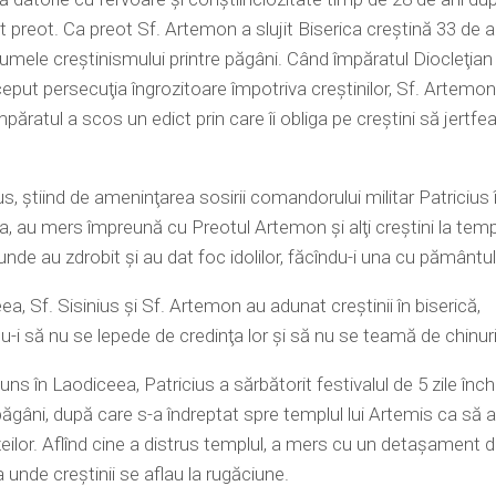
t preot. Ca preot Sf. Artemon a slujit Biserica creştină 33 de a
mele creştinismului printre păgâni. Când împăratul Diocleţian
ceput persecuţia îngrozitoare împotriva creştinilor, Sf. Artemon
mpăratul a scos un edict prin care îi obliga pe creştini să jertfe
ius, ştiind de ameninţarea sosirii comandorului militar Patricius 
, au mers împreună cu Preotul Artemon şi alţi creştini la templ
unde au zdrobit şi au dat foc idolilor, făcîndu-i una cu pământul
a, Sf. Sisinius şi Sf. Artemon au adunat creştinii în biserică,
du-i să nu se lepede de credinţa lor şi să nu se teamă de chinuri
uns în Laodiceea, Patricius a sărbătorit festivalul de 5 zile înc
păgâni, după care s-a îndreptat spre templul lui Artemis ca să
eilor. Aflînd cine a distrus templul, a mers cu un detaşament d
a unde creştinii se aflau la rugăciune.