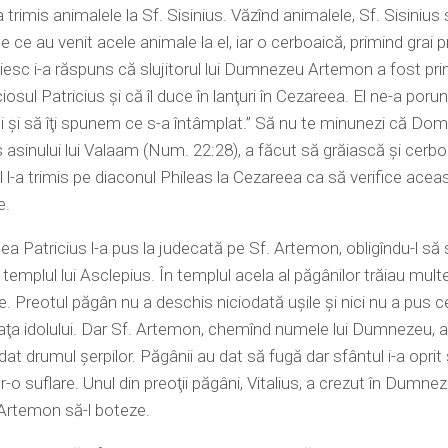
a trimis animalele la Sf. Sisinius. Văzînd animalele, Sf. Sisinius 
e ce au venit acele animale la el, iar o cerboaică, primind grai p
sc i-a răspuns că slujitorul lui Dumnezeu Artemon a fost pri
osul Patricius şi că îl duce în lanţuri în Cezareea. El ne-a porun
i şi să îţi spunem ce s-a întâmplat.” Să nu te minunezi că Dom
s asinului lui Valaam (Num. 22:28), a făcut să grăiască şi cerbo
 l-a trimis pe diaconul Phileas la Cezareea ca să verifice acea
e.
ea Patricius l-a pus la judecată pe Sf. Artemon, obligîndu-l să 
n templul lui Asclepius. În templul acela al păgânilor trăiau mult
. Preotul păgân nu a deschis niciodată uşile şi nici nu a pus c
 faţa idolului. Dar Sf. Artemon, chemînd numele lui Dumnezeu, 
 dat drumul şerpilor. Păgânii au dat să fugă dar sfântul i-a oprit 
tr-o suflare. Unul din preoţii păgâni, Vitalius, a crezut în Dumnez
Artemon să-l boteze.