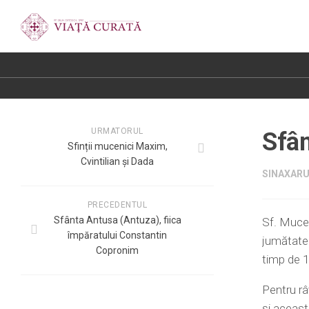
URMATORUL
Sfâ
Sfinții mucenici Maxim,
Cvintilian și Dada
SINAXARUL
PRECEDENTUL
Sfânta Antusa (Antuza), fiica
Sf. Mucen
împăratului Constantin
jumătate a
Copronim
timp de 1
Pentru râ
şi aceast