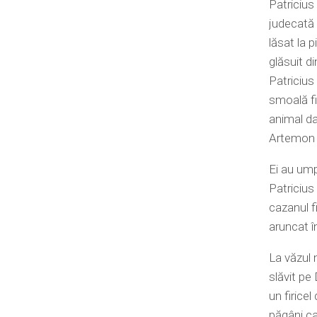
Patricius 
judecată 
lăsat la 
glăsuit d
Patricius
smoală fi
animal da
Artemon p
Ei au ump
Patricius
cazanul fi
aruncat î
La văzul 
slăvit pe
un firice
păgâni ca