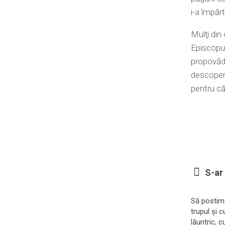
i-a împărt
Mulţi din 
Episcopul
propovădu
descoperi
pentru că 
S-ar 
Să postim
trupul și c
lăuntric, c