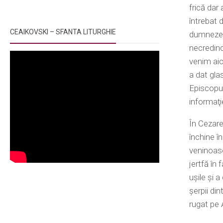
frică dar 
întrebat d
CEAIKOVSKI – SFANTA LITURGHIE
dumnezeie
necredinci
venim aic
a dat gla
Episcopul
informaţi
În Cezare
închine î
veninoase
jertfă în
uşile şi a
şerpii din
rugat pe 