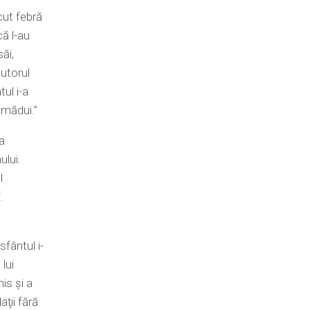
cut febră
că l-au
săi,
jutorul
tul i-a
ămădui.”
a
ului.
l
.
fântul i-
lui
is şi a
ţii fără