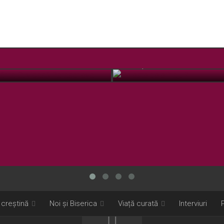
 Sfânta Cuvioasă Parascheva
Ce este pelerinajul?
OCT. 12, 2018
 creștină
Noi și Biserica
Viață curată
Interviuri