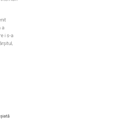
enit
ă a
e i s-a
rşitul,
șiată