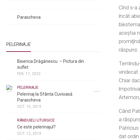
Rugăciuni de mulțumire
Cînd s-a 
Rugăciuni către Sfânta Cuvioasă
încât abia
Parascheva
blestemat 
aceştia nu
promiţînd 
PELERINAJE
răspuns: 
NOI ȘI BISERICA
/
PELERINAJE
Biserica Drăgănescu – Pictura din
Temîndu-s
suflet
vindecat.
FEB. 17, 2022
Chiar dacă
PELERINAJE
împotriva
Pelerinaj la Sfânta Cuvioasă
Artemon, 
Parascheva
OCT. 15, 2019
Când Patr
NOI ȘI BISERICA
/
PELERINAJE
/
a răspuns
RÂNDUIELI LITURGICE
Ce este pelerinajul?
Patricius
OCT. 12, 2018
dat ordin