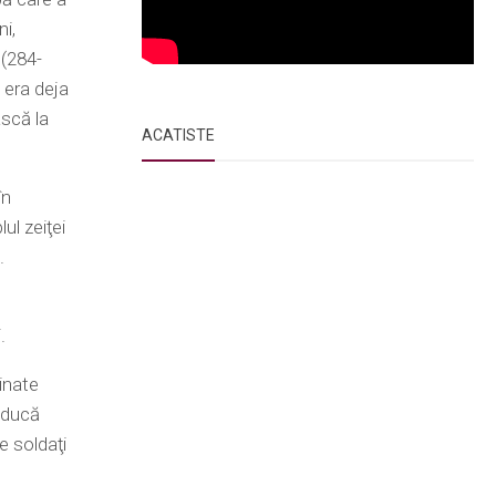
ni,
 (284-
 era deja
ască la
ACATISTE
în
ul zeiţei
.
.
hinate
 aducă
e soldaţi