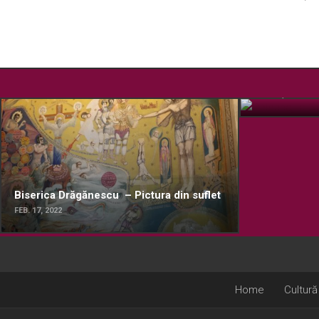
Pelerinaj la
OCT. 15, 2019
Biserica Drăgănescu – Pictura din suflet
FEB. 17, 2022
Home
Cultură