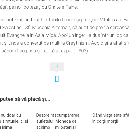
ăşit pe noii botezaţi cu Sfintele Taine.
cei botezaţi au fost hirotoniţi diaconi şi preoţi iar Vitalius a dev
 Palestinei. Sf. Mucenic Artemon, călăuzit de pronia cereasc
it Evanghelia în Asia Mică. Apoi un înger l-a dus într-un loc car
t şi unde a convertit pe mulţi la Creştinism. Acolo şi-a aflat sfâ
păgânii l-au prins şi i-au tăiat capul (+ 303).
putea să vă placă și...
 nu doar cu
Despre răscumpărarea
Când viața este sfâ
u simțurile, ci și
sufletului! Moneda de
în colții morții…
u inima
schimb – milostenia!