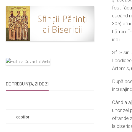
fost făcu
ducând nu
305) a în
bătrân. Î
idoli.
Sf. Sisin
Laodiceea
Artemis, 
După acee
DE TREBUINȚĂ, ZI DE ZI
încurajîn
Rugăciunile Sfintei Treimi
Când a aj
Rugăciunea Sfântului Efrem Sirul
unor zei 
Rugăciune pentru luminarea minții
copiilor
ofrande z
Rugăciuni de lăsare în voia Domnului
la biseric