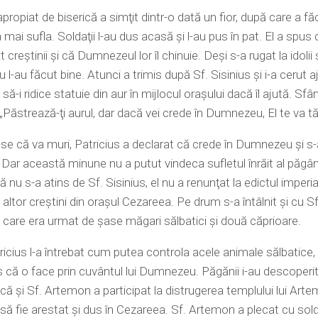
apropiat de biserică a simţit dintr-o dată un fior, după care a fă
 mai sufla. Soldaţii l-au dus acasă şi l-au pus în pat. El a spus 
creştinii şi că Dumnezeul lor îl chinuie. Deşi s-a rugat la idolii 
 l-au făcut bine. Atunci a trimis după Sf. Sisinius şi i-a cerut a
să-i ridice statuie din aur în mijlocul oraşului dacă îl ajută. Sfân
„Păstrează-ţi aurul, dar dacă vei crede în Dumnezeu, El te va t
e că va muri, Patricius a declarat că crede în Dumnezeu şi s-
 Dar această minune nu a putut vindeca sufletul înrăit al păgân
 nu s-a atins de Sf. Sisinius, el nu a renunţat la edictul imperia
 altor creştini din oraşul Cezareea. Pe drum s-a întâlnit şi cu Sf
care era urmat de şase măgari sălbatici şi două căprioare.
icius l-a întrebat cum putea controla acele animale sălbatice, s
 că o face prin cuvântul lui Dumnezeu. Păgănii i-au descoperit 
 că şi Sf. Artemon a participat la distrugerea templului lui Artem
 să fie arestat şi dus în Cezareea. Sf. Artemon a plecat cu solda