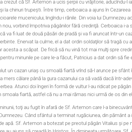
a crezut că Sf. Artemon a ucis şerpii cu vrăjitorie, aducîndu-l ia
şi la chinuri trupeşti. Între timp, cerboaica a ajuns în Cezareea 
picioarele mucenicului, lingîndu-i rănile. Din voia lui Dumnezeu 
in nou, vorbind împotriva păgânilor fără credinţă. Cerboaica i-a s
 că va fi luat de două păsări de pradă şi va fi aruncat într-un c
erbinte. Enervat la culme, el a dat ordin soldaţilor să tragă cu a
r acesta a scăpat. De frică să nu vină tot mai mulţi spre credi
entru minunile pe care le-a făcut, Patricius a dat ordin să fie
lut un cazan uriaş cu smoală fiartă vrînd să-l arunce pe sfânt î
 a mers călare până la gura cazanului ca să vadă dacă într-ade
erbea. Atunci doi îngeri în formă de vultur l-au ridicat pe păgân 
n smoala fiartă, astfel că nu a mai rămas nici urmă de os din el
minunii, toţi au fugit în afară de Sf. Artemon care l-a binecuvânt
 Dumnezeu. Când sfântul a terminat rugăciunea, din pământ a 
l de apă. Sf. Artemon a botezat pe preotul păgân Vitalius şi pe mu
re au ajuns să creadă în Hristos. În dimineaţa următoare, Sf