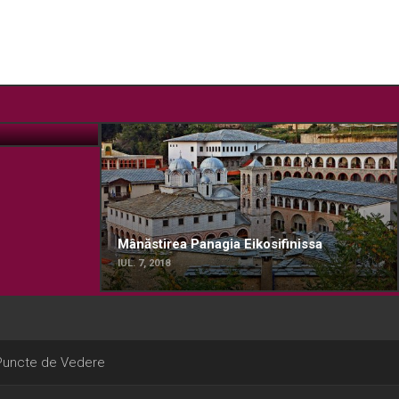
Mânăstirea Panagia Eikosifinissa
IUL. 7, 2018
Puncte de Vedere