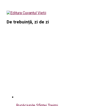
De trebuință, zi de zi
Rugăciunile Sfintei Treimi