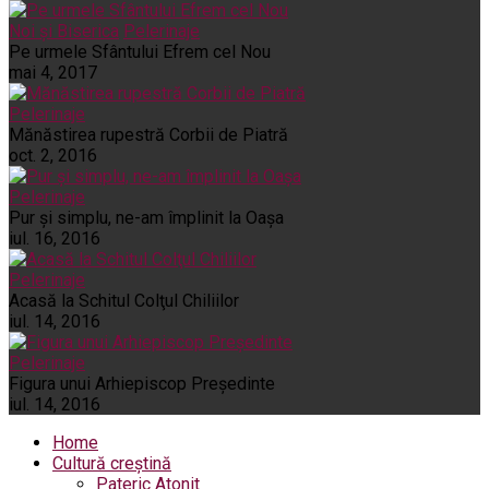
Noi și Biserica
Pelerinaje
Pe urmele Sfântului Efrem cel Nou
mai 4, 2017
Pelerinaje
Mănăstirea rupestră Corbii de Piatră
oct. 2, 2016
Pelerinaje
Pur şi simplu, ne-am împlinit la Oaşa
iul. 16, 2016
Pelerinaje
Acasă la Schitul Colţul Chiliilor
iul. 14, 2016
Pelerinaje
Figura unui Arhiepiscop Preşedinte
iul. 14, 2016
Home
Cultură creștină
Pateric Atonit