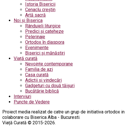
Istoria Bisericii
Cenaclu creștin
Artă sacră
Noi și Biserica
Rânduieli liturgice
Predici și cateheze
Pelerinaje
Ortodox în diaspora
Evenimente
Biserici și mănăstiri
Viață curată
Nevoințe contemporane
Familia de azi
Casa curată
Adicții și vindecări
Gadgeturi cu două tăișuri
Bucătărie biblică
Interviuri
Puncte de Vedere
Proiect media realizat de catre un grup de initiativa ortodox in
colaborare cu Biserica Alba - Bucuresti.
Viață Curată © 2015-2026.