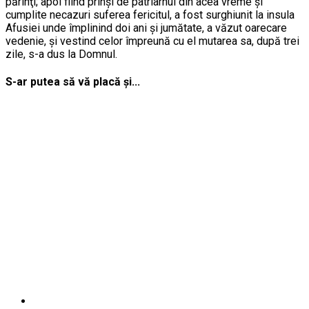
părinţi; apoi fiind prinşi de patriarhul din acea vreme şi
cumplite necazuri suferea fericitul, a fost surghiunit la insula
Afusiei unde împlinind doi ani şi jumătate, a văzut oarecare
vedenie, şi vestind celor împreună cu el mutarea sa, după trei
zile, s-a dus la Domnul.
S-ar putea să vă placă și...