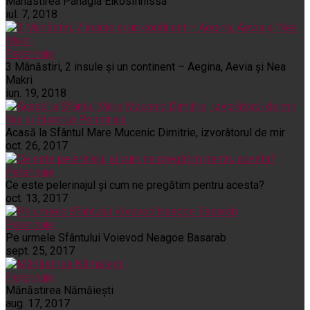
Mânăstirea Panagia Eikosifinissa
iul. 7, 2018
Pelerinaje
3 Mânăstiri, 2 insule și un continent – Aegina, Aevia și Nea
Makri
iun. 19, 2018
Noi și Biserica
Pelerinaje
Acasă la Sfântul Mare Mucenic Dimitrie, izvorâtorul de mir
oct. 26, 2017
Pelerinaje
Ce este pelerinajul şi cum ne pregătim pentru acesta?
oct. 13, 2017
Pelerinaje
Pe urmele Sfântului Voievod Neagoe Basarab
sept. 25, 2017
Pelerinaje
Mănăstirea Nămăiești
aug. 17, 2017