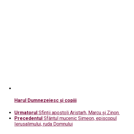
Harul Dumnezeiesc și copiii
Urmatorul
Sfinții apostoli Aristarh, Marcu și Zinon.
Precedentul
Sfântul mucenic Simeon, episcopul
Ierusalimului, ruda Domnului