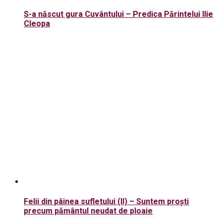
S-a născut gura Cuvântului – Predica Părintelui Ilie
Cleopa
Felii din pâinea sufletului (II) – Suntem proști
precum pământul neudat de ploaie