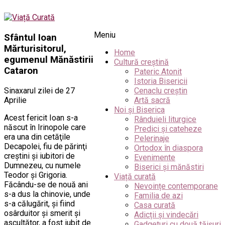
Meniu
Sfântul Ioan
Mărturisitorul,
Home
egumenul Mănăstirii
Cultură creștină
Cataron
Pateric Atonit
Istoria Bisericii
Sinaxarul zilei de 27
Cenaclu creștin
Aprilie
Artă sacră
Noi și Biserica
Acest fericit Ioan s-a
Rânduieli liturgice
născut în Irinopole care
Predici și cateheze
era una din cetăţile
Pelerinaje
Decapolei, fiu de părinţi
Ortodox în diaspora
creştini şi iubitori de
Evenimente
Dumnezeu, cu numele
Biserici și mănăstiri
Teodor şi Grigoria.
Viață curată
Făcându-se de nouă ani
Nevoințe contemporane
s-a dus la chinovie, unde
Familia de azi
s-a călugărit, şi fiind
Casa curată
osârduitor şi smerit şi
Adicții și vindecări
ascultător, a fost iubit de
Gadgeturi cu două tăișuri