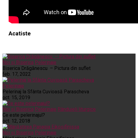
Acatiste
Noi și Biserica
Pelerinaje
Biserica Drăgănescu – Pictura din suflet
feb. 17, 2022
Pelerinaje
Pelerinaj la Sfânta Cuvioasă Parascheva
oct. 15, 2019
Noi și Biserica
Pelerinaje
Rânduieli liturgice
Ce este pelerinajul?
oct. 12, 2018
Noi și Biserica
Pelerinaje