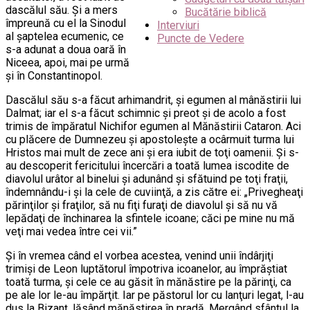
dascălul său. Şi a mers
Bucătărie biblică
împreună cu el la Sinodul
Interviuri
al şaptelea ecumenic, ce
Puncte de Vedere
s-a adunat a doua oară în
Niceea, apoi, mai pe urmă
şi în Constantinopol.
Dascălul său s-a făcut arhimandrit, şi egumen al mânăstirii lui
Dalmat; iar el s-a făcut schimnic şi preot şi de acolo a fost
trimis de împăratul Nichifor egumen al Mănăstirii Cataron. Aci
cu plăcere de Dumnezeu şi apostoleşte a ocârmuit turma lui
Hristos mai mult de zece ani şi era iubit de toţi oamenii. Şi s-
au descoperit fericitului încercări a toată lumea iscodite de
diavolul urâtor al binelui şi adunând şi sfătuind pe toţi fraţii,
îndemnându-i şi la cele de cuviinţă, a zis către ei: „Privegheaţi
părinţilor şi fraţilor, să nu fiţi furaţi de diavolul şi să nu vă
lepădaţi de închinarea la sfintele icoane; căci pe mine nu mă
veţi mai vedea între cei vii.”
Şi în vremea când el vorbea acestea, venind unii îndârjiţi
trimişi de Leon luptătorul împotriva icoanelor, au împrăştiat
toată turma, şi cele ce au găsit în mănăstire pe la părinţi, ca
pe ale lor le-au împărţit. Iar pe păstorul lor cu lanţuri legat, l-au
dus la Bizanţ, lăsând mănăstirea în pradă. Mergând sfântul la