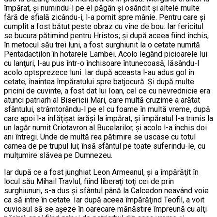
împărat, şi numindu-l pe el păgân şi osândit şi altele multe
fără de sfială zicându-i, l-a pornit spre mânie. Pentru care şi
cumplit a fost bătut peste obraz cu vine de bou. Iar fericitul
se bucura pătimind pentru Hristos; şi după aceea fiind închis,
în metocul său trei luni, a fost surghiunit la o cetate numită
Pentadactilon în hotarele Lambei. Acolo legând picioarele lui
cu lanţuri, l-au pus într-o închisoare întunecoasă, lăsându-l
acolo optsprezece luni. Iar după aceasta l-au adus gol în
cetate, înaintea împăratului spre batjocură. Şi după multe
pricini de cuvinte, a fost dat lui Ioan, cel ce cu nevrednicie era
atunci patriarh al Bisericii Mari, care multă cruzime a arătat
sfântului, strâmtorându-l pe el cu foame în multă vreme, după
care apoi l-a înfăţişat iarăşi la împărat, şi împăratul l-a trimis la
un lagăr numit Criotavron al Bucelarilor, şi acolo l-a închis doi
ani întregi. Unde de multă rea pătimire se uscase cu totul
carnea de pe trupul lui; însă sfântul pe toate suferindu-le, cu
mulţumire slăvea pe Dumnezeu.
Iar după ce a fost junghiat Leon Armeanul, şi a împărăţit în
locul său Mihail Travlul, fiind liberaţi toţi cei de prin
surghiunuri, s-a dus şi sfântul până la Calcedon neavând voie
ca să intre în cetate. Iar după aceea împărăţind Teofil, a voit
cuviosul să se aşeze în oarecare mănăstire împreună cu alţi