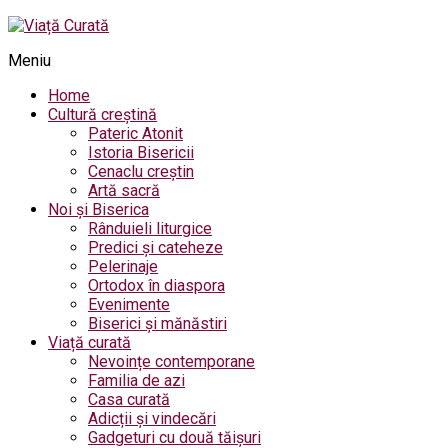
Meniu
Home
Cultură creștină
Pateric Atonit
Istoria Bisericii
Cenaclu creștin
Artă sacră
Noi și Biserica
Rânduieli liturgice
Predici și cateheze
Pelerinaje
Ortodox în diaspora
Evenimente
Biserici și mănăstiri
Viață curată
Nevoințe contemporane
Familia de azi
Casa curată
Adicții și vindecări
Gadgeturi cu două tăișuri