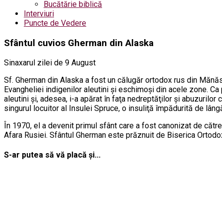
Bucătărie biblică
Interviuri
Puncte de Vedere
Sfântul cuvios Gherman din Alaska
Sinaxarul zilei de 9 August
Sf. Gherman din Alaska a fost un călugăr ortodox rus din Mănăsti
Evangheliei indigenilor aleutini şi eschimoşi din acele zone. Ca 
aleutini şi, adesea, i-a apărat în faţa nedreptăţilor şi abuzurilo
singurul locuitor al Insulei Spruce, o insuliţă împădurită de lâng
În 1970, el a devenit primul sfânt care a fost canonizat de către
Afara Rusiei. Sfântul Gherman este prăznuit de Biserica Ortodoxă
S-ar putea să vă placă și...