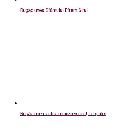
Rugăciunea Sfântului Efrem Sirul
Rugăciune pentru luminarea minții copiilor