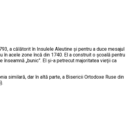
93, a călătorit în Insulele Aleutine şi pentru a duce mesajul
au în acele zone încă din 1740. El a construit o şcoală pentru
e înseamnă „bunic”. El şi-a petrecut majoritatea vieţii ca
ia similară, dar în altă parte, a Bisericii Ortodoxe Ruse din
).