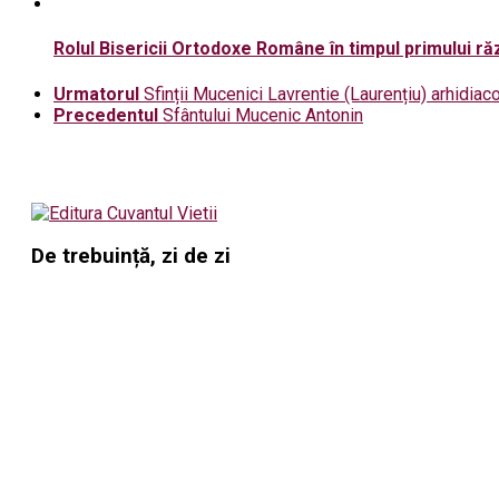
Rolul Bisericii Ortodoxe Române în timpul primului r
Urmatorul
Sfinții Mucenici Lavrentie (Laurențiu) arhidiaco
Precedentul
Sfântului Mucenic Antonin
De trebuință, zi de zi