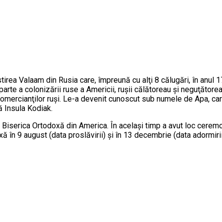
rea Valaam din Rusia care, împreună cu alţi 8 călugări, în anul 17
parte a colonizării ruse a Americii, ruşii călătoreau şi neguţătore
r comercianţilor ruşi. Le-a devenit cunoscut sub numele de Apa, car
ă Insula Kodiak.
 Biserica Ortodoxă din America. În acelaşi timp a avut loc ceremon
 în 9 august (data proslăvirii) şi în 13 decembrie (data adormirii