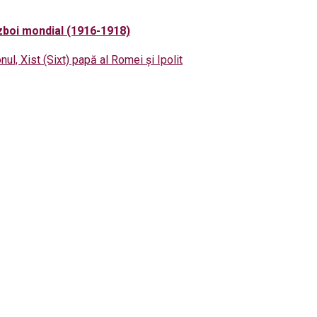
ăzboi mondial (1916-1918)
nul, Xist (Sixt) papă al Romei și Ipolit