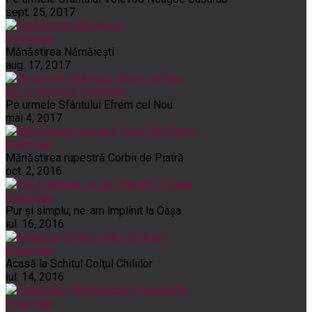
sept. 25, 2017
Pelerinaje
Mănăstirea Nămăiești
aug. 17, 2017
Noi și Biserica
Pelerinaje
Pe urmele Sfântului Efrem cel Nou
mai 4, 2017
Pelerinaje
Mănăstirea rupestră Corbii de Piatră
oct. 2, 2016
Pelerinaje
Pur şi simplu, ne-am împlinit la Oaşa
iul. 16, 2016
Pelerinaje
Acasă la Schitul Colţul Chiliilor
iul. 14, 2016
Pelerinaje