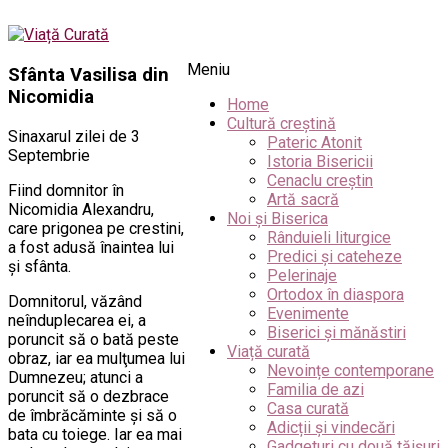
Meniu
Sfânta Vasilisa din
Nicomidia
Home
Cultură creștină
Sinaxarul zilei de 3
Pateric Atonit
Septembrie
Istoria Bisericii
Cenaclu creștin
Fiind domnitor în
Artă sacră
Nicomidia Alexandru,
Noi și Biserica
care prigonea pe crestini,
Rânduieli liturgice
a fost adusă înaintea lui
Predici și cateheze
şi sfânta.
Pelerinaje
Ortodox în diaspora
Domnitorul, văzând
Evenimente
neînduplecarea ei, a
Biserici și mănăstiri
poruncit să o bată peste
Viață curată
obraz, iar ea mulţumea lui
Nevoințe contemporane
Dumnezeu; atunci a
Familia de azi
poruncit să o dezbrace
Casa curată
de îmbrăcăminte şi să o
Adicții și vindecări
bata cu toiege. Iar ea mai
Gadgeturi cu două tăișuri