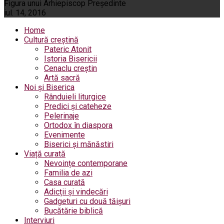
Figura unui Arhiepiscop Preşedinte
iul. 14, 2016
Home
Cultură creștină
Pateric Atonit
Istoria Bisericii
Cenaclu creștin
Artă sacră
Noi și Biserica
Rânduieli liturgice
Predici și cateheze
Pelerinaje
Ortodox în diaspora
Evenimente
Biserici și mănăstiri
Viață curată
Nevoințe contemporane
Familia de azi
Casa curată
Adicții și vindecări
Gadgeturi cu două tăișuri
Bucătărie biblică
Interviuri