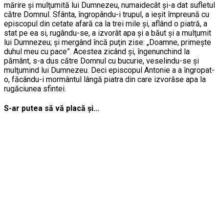
mărire şi mulţumită lui Dumnezeu, numaidecât şi-a dat sufletul
către Domnul. Sfânta, îngropându-i trupul, a ieşit împreună cu
episcopul din cetate afară ca la trei mile şi, aflând o piatră, a
stat pe ea si, rugându-se, a izvorât apa şi a băut şi a mulţumit
lui Dumnezeu; şi mergând încă puţin zise: „Doamne, primeşte
duhul meu cu pace”. Acestea zicând şi, îngenunchind la
pământ, s-a dus către Domnul cu bucurie, veselindu-se şi
mulţumind lui Dumnezeu. Deci episcopul Antonie a a îngropat-
o, făcându-i mormântul lângă piatra din care izvorâse apa la
rugăciunea sfintei.
S-ar putea să vă placă și...