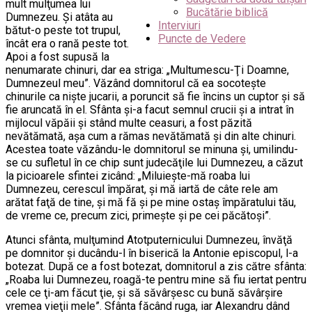
mult mulţumea lui
Bucătărie biblică
Dumnezeu. Şi atâta au
Interviuri
bătut-o peste tot trupul,
Puncte de Vedere
încât era o rană peste tot.
Apoi a fost supusă la
nenumarate chinuri, dar ea striga: „Multumescu-Ţi Doamne,
Dumnezeul meu”. Văzând domnitorul că ea socoteşte
chinurile ca nişte jucarii, a poruncit să fie încins un cuptor şi să
fie aruncată în el. Sfânta şi-a facut semnul crucii şi a intrat în
mijlocul văpăii şi stând multe ceasuri, a fost păzită
nevătămată, aşa cum a rămas nevătămată şi din alte chinuri.
Acestea toate văzându-le domnitorul se minuna şi, umilindu-
se cu sufletul în ce chip sunt judecăţile lui Dumnezeu, a căzut
la picioarele sfintei zicând: „Miluieşte-mă roaba lui
Dumnezeu, cerescul împărat, şi mă iartă de câte rele am
arătat faţă de tine, şi mă fă şi pe mine ostaş împăratului tău,
de vreme ce, precum zici, primeşte şi pe cei păcătoşi”.
Atunci sfânta, mulţumind Atotputernicului Dumnezeu, învăţă
pe domnitor şi ducându-l în biserică la Antonie episcopul, l-a
botezat. După ce a fost botezat, domnitorul a zis către sfânta:
„Roaba lui Dumnezeu, roagă-te pentru mine să fiu iertat pentru
cele ce ţi-am făcut ţie, şi să săvârşesc cu bună săvârşire
vremea vieţii mele”. Sfânta făcând ruga, iar Alexandru dând