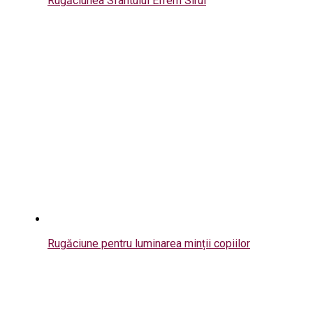
Rugăciunea Sfântului Efrem Sirul
Rugăciune pentru luminarea minții copiilor