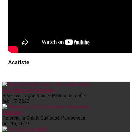
Acatiste
Noi și Biserica
Pelerinaje
Biserica Drăgănescu – Pictura din suflet
feb. 17, 2022
Pelerinaje
Pelerinaj la Sfânta Cuvioasă Parascheva
oct. 15, 2019