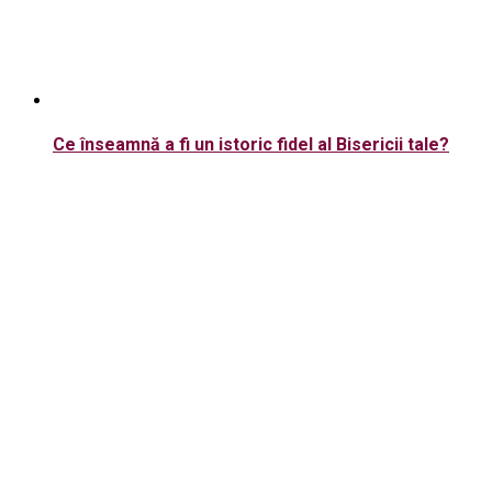
Ce înseamnă a fi un istoric fidel al Bisericii tale?