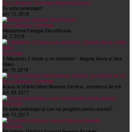
Noi și Biserica
Pelerinaje
Rânduieli liturgice
Ce este pelerinajul?
oct. 12, 2018
Noi și Biserica
Pelerinaje
Mânăstirea Panagia Eikosifinissa
iul. 7, 2018
Pelerinaje
3 Mânăstiri, 2 insule și un continent – Aegina, Aevia și Nea
Makri
iun. 19, 2018
Noi și Biserica
Pelerinaje
Acasă la Sfântul Mare Mucenic Dimitrie, izvorâtorul de mir
oct. 26, 2017
Pelerinaje
Ce este pelerinajul şi cum ne pregătim pentru acesta?
oct. 13, 2017
Pelerinaje
Pe urmele Sfântului Voievod Neagoe Basarab