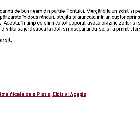
parinti de bun neam din partile Pontului. Mergând la un schit si pe
ânzurata în doua rânduri, strujita si aruncata într-un cuptor aprins
. Acesta, în timp ce elinii cu tot poporul, aveau praznic zeilor si
iind silita sa jertfeasca la idoli si nesupunându-se, si-a primit sfârs
ârsit.
e fiicele sale Pistis, Elpis şi Agapis