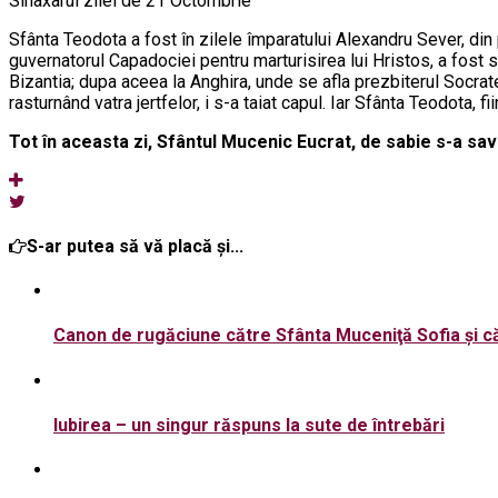
Sinaxarul zilei de 21 Octombrie
Sfânta Teodota a fost în zilele împaratului Alexandru Sever, din 
guvernatorul Capadociei pentru marturisirea lui Hristos, a fost sp
Bizantia; dupa aceea la Anghira, unde se afla prezbiterul Socrate
rasturnând vatra jertfelor, i s-a taiat capul. Iar Sfânta Teodota, f
Tot în aceasta zi, Sfântul Mucenic Eucrat, de sabie s-a sav
S-ar putea să vă placă și...
Canon de rugăciune către Sfânta Muceniţă Sofia şi cătr
Iubirea – un singur răspuns la sute de întrebări