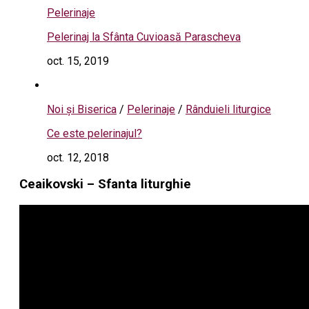
Pelerinaje
Pelerinaj la Sfânta Cuvioasă Parascheva
oct. 15, 2019
Noi și Biserica
/
Pelerinaje
/
Rânduieli liturgice
Ce este pelerinajul?
oct. 12, 2018
Ceaikovski – Sfanta liturghie