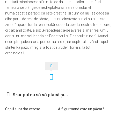
marturii mincinoase si în mita ce da judecatorilor. Începând
femeia a se plânge de nedreptatea si tirania omului, el
Ortodox în diaspora
numaidecât a pârât-o ca este crestina, si cum ca nu i se cade sa
Evenimente
aiba parte de cele de obste, caci nu cinsteste si nici nu slujeste
zeilor împaratilor. Iar ea, neuitându-se la cele lumesti si trecatoare,
Biserici și mănăstiri
ci calcând toate, a zis: „Prapadeasca-se averea si marirea lumii,
Viață curată
dar eu nu ma voi lepada de Facatorul si Ziditorul tuturor”. Atunci
nedreptul judecator a pus de au ars-o; iar cuptorul arzând trupul
Nevoințe contemporane
sfintei, l-a pazit întreg si a fost dat rudeniilor ei si la toti
Familia de azi
credinciosii.
Casa curată
Adicții și vindecări
Gadgeturi cu două tăișuri
Bucătărie biblică
S-ar putea să vă placă și...
Interviuri
Puncte de Vedere
Copiii sunt dar ceresc
A fi gurmand este un păcat?