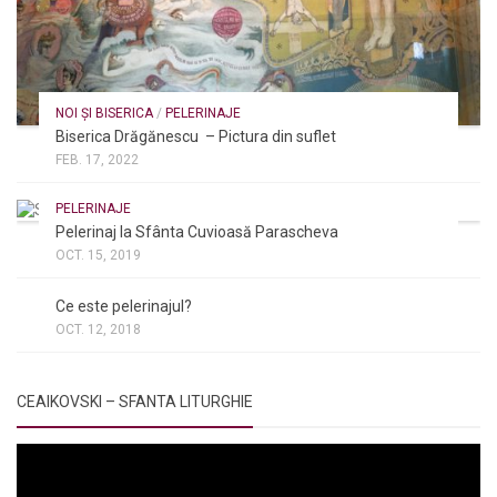
NOI ȘI BISERICA
/
PELERINAJE
Biserica Drăgănescu – Pictura din suflet
FEB. 17, 2022
PELERINAJE
Pelerinaj la Sfânta Cuvioasă Parascheva
OCT. 15, 2019
NOI ȘI BISERICA
/
PELERINAJE
/
RÂNDUIELI LITURGICE
Ce este pelerinajul?
OCT. 12, 2018
CEAIKOVSKI – SFANTA LITURGHIE