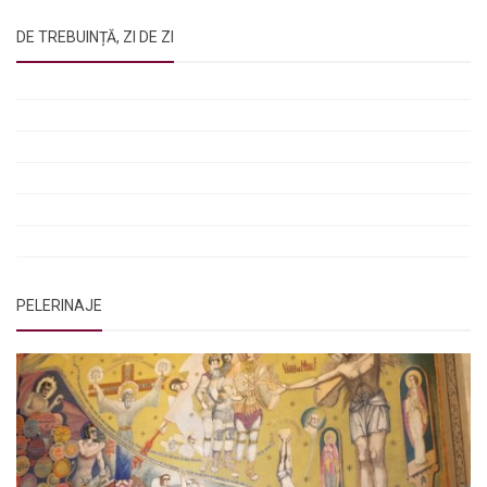
DE TREBUINȚĂ, ZI DE ZI
Rugăciunile Sfintei Treimi
Rugăciunea Sfântului Efrem Sirul
Rugăciune pentru luminarea minții copiilor
Rugăciuni de lăsare în voia Domnului
Rugăciuni de mulțumire
Rugăciuni către Sfânta Cuvioasă Parascheva
PELERINAJE