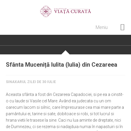
Meniu
Home
Cultură creștină
Pateric Atonit
Sfânta Muceniță Iulita (Iulia) din Cezareea
Istoria Bisericii
Cenaclu creștin
SINAXARUL ZILEI DE 30 IULIE
Artă sacră
Aceasta sfânta a fost din Cezareea Capadociei, si pe ea a cinstit-
Noi și Biserica
o cu laude si Vasile cel Mare. Având ea judecata cu un om
oarecum lacom si silnic, care împresurase cea mai mare parte a
Rânduieli liturgice
pamântului ei, tarine si sate, dobitoace si robi, si tot lucrul si
hrana vietii le trasese la sine. Caci nu lua aminte de dreptate, nici
Predici și cateheze
de Dumnezeu, ci se rezema si nadajduia numai în napastuiri si în
Pelerinaje