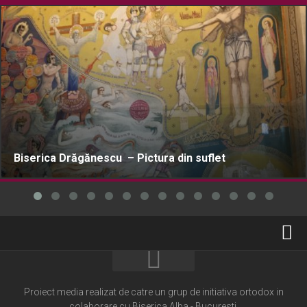
Biserica Drăgănescu – Pictura din suflet
Home
Cultură creștină
Proiect media realizat de catre un grup de initiativa ortodox in
colaborare cu Biserica Alba - Bucuresti.