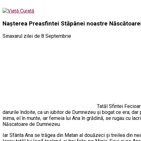
Naşterea Preasfintei Stăpânei noastre Născătoare
Sinaxarul zilei de 8 Septembrie
Tatăl Sfintei Fecio
darurile îndoite, ca un iubitor de Dumnezeu şi bogat ce era; dar
inima, el în munte, iar femeia lui Ana în grădină, se rugau cu la
Născatoare de Dumnezeu.
Iar Sfânta Ana se trăgea din Matan al douăzeci şi treilea din nea