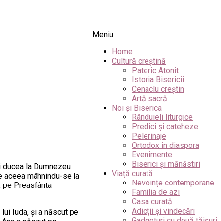
Meniu
Home
Cultură creștină
Pateric Atonit
Istoria Bisericii
Cenaclu creștin
Artă sacră
Noi și Biserica
Rânduieli liturgice
Predici și cateheze
Pelerinaje
Ortodox în diaspora
Evenimente
Biserici și mănăstiri
-si ducea la Dumnezeu
Viață curată
 De aceea mâhnindu-se la
Nevoințe contemporane
i, pe Preasfânta
Familia de azi
Casa curată
Adicții și vindecări
lui Iuda, şi a născut pe
Gadgeturi cu două tăișuri