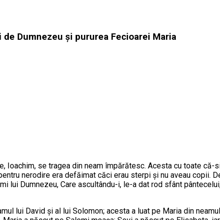
i de Dumnezeu şi pururea Fecioarei Maria
are, Ioachim, se tragea din neam împărătesc. Acesta cu toate că
 pentru nerodire era defăimat căci erau sterpi şi nu aveau copii.
crimi lui Dumnezeu, Care ascultându-i, le-a dat rod sfânt pântecelu
mul lui David şi al lui Solomon; acesta a luat pe Maria din neamul 