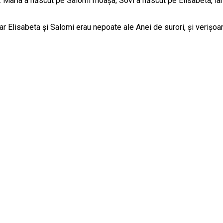
 Ana. Maria a născut pe Salomi moaşa; Sovi a născut pe Elisabeta, i
ar Elisabeta şi Salomi erau nepoate ale Anei de surori, şi veriş