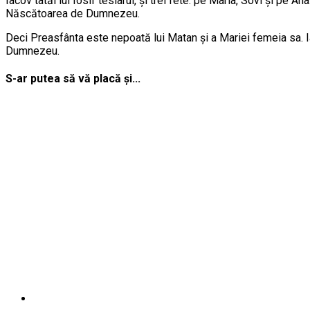
Iacov tatăl lui Iosif teslarul, şi trei fete: pe Maria, Sovi şi pe
Născătoarea de Dumnezeu.
Deci Preasfânta este nepoată lui Matan şi a Mariei femeia sa. I
Dumnezeu.
S-ar putea să vă placă și...