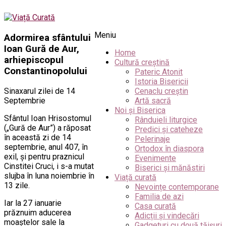
Meniu
Adormirea sfântului
Ioan Gură de Aur,
Home
arhiepiscopul
Cultură creștină
Constantinopolului
Pateric Atonit
Istoria Bisericii
Sinaxarul zilei de 14
Cenaclu creștin
Septembrie
Artă sacră
Noi și Biserica
Sfântul Ioan Hrisostomul
Rânduieli liturgice
(„Gură de Aur”) a răposat
Predici și cateheze
în această zi de 14
Pelerinaje
septembrie, anul 407, în
Ortodox în diaspora
exil, şi pentru praznicul
Evenimente
Cinstitei Cruci, i s-a mutat
Biserici și mănăstiri
slujba în luna noiembrie în
Viață curată
13 zile.
Nevoințe contemporane
Familia de azi
Iar la 27 ianuarie
Casa curată
prăznuim aducerea
Adicții și vindecări
moaştelor sale la
Gadgeturi cu două tăișuri