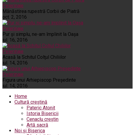
Pelerinaje
Mănăstirea rupestră Corbii de Piatră
oct. 2, 2016
Pelerinaje
Pur şi simplu, ne-am împlinit la Oaşa
iul. 16, 2016
Pelerinaje
Acasă la Schitul Colţul Chiliilor
iul. 14, 2016
Pelerinaje
Figura unui Arhiepiscop Preşedinte
iul. 14, 2016
Home
Cultură creștină
Pateric Atonit
Istoria Bisericii
Cenaclu creștin
Artă sacră
Noi și Biserica