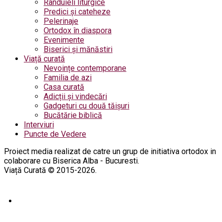
Rânduieli liturgice
Predici și cateheze
Pelerinaje
Ortodox în diaspora
Evenimente
Biserici și mănăstiri
Viață curată
Nevoințe contemporane
Familia de azi
Casa curată
Adicții și vindecări
Gadgeturi cu două tăișuri
Bucătărie biblică
Interviuri
Puncte de Vedere
Proiect media realizat de catre un grup de initiativa ortodox in
colaborare cu Biserica Alba - Bucuresti.
Viață Curată © 2015-2026.