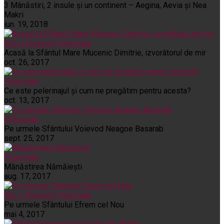
3 Mânăstiri, 2 insule și un continent – Aegina, Aevia și Nea
Makri
iun. 19, 2018
Noi și Biserica
Pelerinaje
Acasă la Sfântul Mare Mucenic Dimitrie, izvorâtorul de mir
oct. 26, 2017
Pelerinaje
Ce este pelerinajul şi cum ne pregătim pentru acesta?
oct. 13, 2017
Pelerinaje
Pe urmele Sfântului Voievod Neagoe Basarab
sept. 25, 2017
Pelerinaje
Mănăstirea Nămăiești
aug. 17, 2017
Noi și Biserica
Pelerinaje
Pe urmele Sfântului Efrem cel Nou
mai 4, 2017