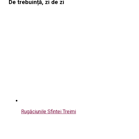
De trebuință, zi de zi
Rugăciunile Sfintei Treimi