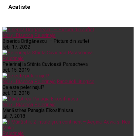
Acatiste
Noi și Biserica
Pelerinaje
Biserica Drăgănescu – Pictura din suflet
feb. 17, 2022
Pelerinaje
Pelerinaj la Sfânta Cuvioasă Parascheva
oct. 15, 2019
Noi și Biserica
Pelerinaje
Rânduieli liturgice
Ce este pelerinajul?
oct. 12, 2018
Noi și Biserica
Pelerinaje
Mânăstirea Panagia Eikosifinissa
iul. 7, 2018
Pelerinaje