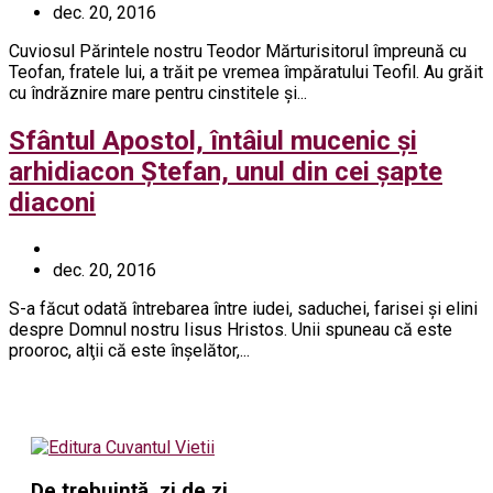
dec. 20, 2016
Cuviosul Părintele nostru Teodor Mărturisitorul împreună cu
Teofan, fratele lui, a trăit pe vremea împăratului Teofil. Au grăit
cu îndrăznire mare pentru cinstitele şi...
Sfântul Apostol, întâiul mucenic și
arhidiacon Ștefan, unul din cei șapte
diaconi
dec. 20, 2016
S-a făcut odată întrebarea între iudei, saduchei, farisei şi elini
despre Domnul nostru Iisus Hristos. Unii spuneau că este
prooroc, alţii că este înşelător,...
De trebuință, zi de zi