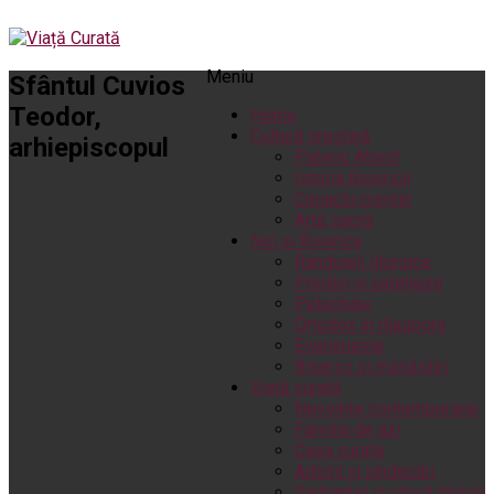
Meniu
Sfântul Cuvios
Teodor,
Home
Cultură creștină
arhiepiscopul
Pateric Atonit
Istoria Bisericii
Cenaclu creștin
Artă sacră
Noi și Biserica
Rânduieli liturgice
Predici și cateheze
Pelerinaje
Ortodox în diaspora
Evenimente
Biserici și mănăstiri
Viață curată
Nevoințe contemporane
Familia de azi
Casa curată
Adicții și vindecări
Gadgeturi cu două tăișuri