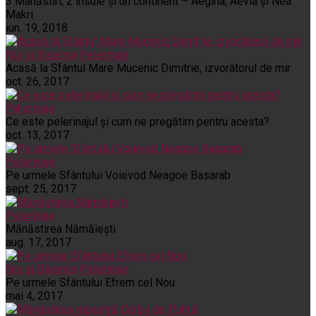
3 Mânăstiri, 2 insule și un continent – Aegina, Aevia și Nea
Makri
iun. 19, 2018
Noi și Biserica
Pelerinaje
Acasă la Sfântul Mare Mucenic Dimitrie, izvorâtorul de mir
oct. 26, 2017
Pelerinaje
Ce este pelerinajul şi cum ne pregătim pentru acesta?
oct. 13, 2017
Pelerinaje
Pe urmele Sfântului Voievod Neagoe Basarab
sept. 25, 2017
Pelerinaje
Mănăstirea Nămăiești
aug. 17, 2017
Noi și Biserica
Pelerinaje
Pe urmele Sfântului Efrem cel Nou
mai 4, 2017