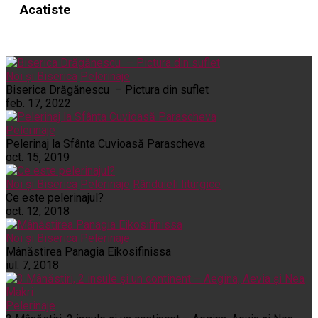
Acatiste
Noi și Biserica
Pelerinaje
Biserica Drăgănescu – Pictura din suflet
feb. 17, 2022
Pelerinaje
Pelerinaj la Sfânta Cuvioasă Parascheva
oct. 15, 2019
Noi și Biserica
Pelerinaje
Rânduieli liturgice
Ce este pelerinajul?
oct. 12, 2018
Noi și Biserica
Pelerinaje
Mânăstirea Panagia Eikosifinissa
iul. 7, 2018
Pelerinaje