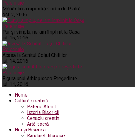
Pelerinaje
Mănăstirea rupestră Corbii de Piatră
oct. 2, 2016
Pelerinaje
Pur şi simplu, ne-am împlinit la Oaşa
iul. 16, 2016
Pelerinaje
Acasă la Schitul Colţul Chiliilor
iul. 14, 2016
Pelerinaje
Figura unui Arhiepiscop Preşedinte
iul. 14, 2016
Home
Cultură creștină
Pateric Atonit
Istoria Bisericii
Cenaclu creștin
Artă sacră
Noi și Biserica
Rânduieli liturgice