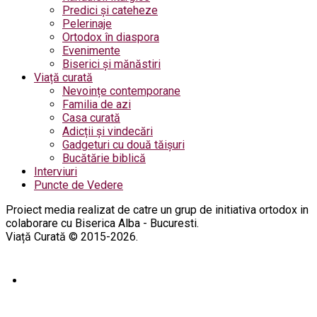
Predici și cateheze
Pelerinaje
Ortodox în diaspora
Evenimente
Biserici și mănăstiri
Viață curată
Nevoințe contemporane
Familia de azi
Casa curată
Adicții și vindecări
Gadgeturi cu două tăișuri
Bucătărie biblică
Interviuri
Puncte de Vedere
Proiect media realizat de catre un grup de initiativa ortodox in
colaborare cu Biserica Alba - Bucuresti.
Viață Curată © 2015-2026.