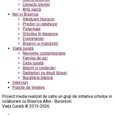
Cenaclu creștin
Artă sacră
Noi și Biserica
Rânduieli liturgice
Predici și cateheze
Pelerinaje
Ortodox în diaspora
Evenimente
Biserici și mănăstiri
Viață curată
Nevoințe contemporane
Familia de azi
Casa curată
Adicții și vindecări
Gadgeturi cu două tăișuri
Bucătărie biblică
Interviuri
Puncte de Vedere
Proiect media realizat de catre un grup de initiativa ortodox in
colaborare cu Biserica Alba - Bucuresti.
Viață Curată © 2015-2026.