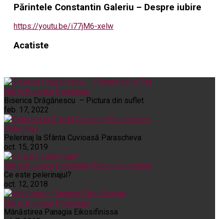
Părintele Constantin Galeriu – Despre iubire
https://youtu.be/i77jM6-xelw
Acatiste
Noi și Biserica
Pelerinaje
Biserica Drăgănescu – Pictura din suflet
feb. 17, 2022
Pelerinaje
Pelerinaj la Sfânta Cuvioasă Parascheva
oct. 15, 2019
Noi și Biserica
Pelerinaje
Rânduieli liturgice
Ce este pelerinajul?
oct. 12, 2018
Noi și Biserica
Pelerinaje
Mânăstirea Panagia Eikosifinissa