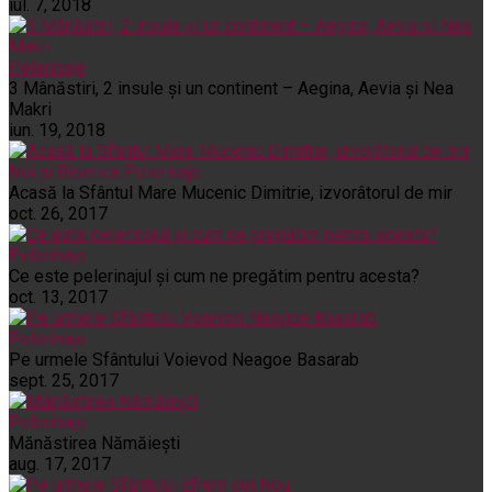
iul. 7, 2018
Pelerinaje
3 Mânăstiri, 2 insule și un continent – Aegina, Aevia și Nea
Makri
iun. 19, 2018
Noi și Biserica
Pelerinaje
Acasă la Sfântul Mare Mucenic Dimitrie, izvorâtorul de mir
oct. 26, 2017
Pelerinaje
Ce este pelerinajul şi cum ne pregătim pentru acesta?
oct. 13, 2017
Pelerinaje
Pe urmele Sfântului Voievod Neagoe Basarab
sept. 25, 2017
Pelerinaje
Mănăstirea Nămăiești
aug. 17, 2017