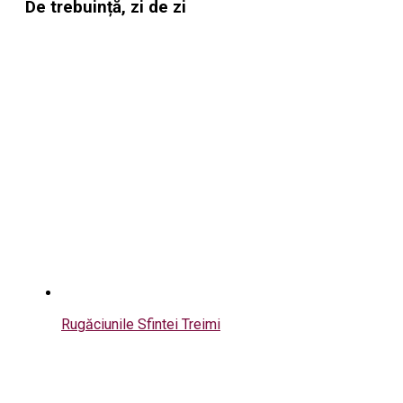
De trebuință, zi de zi
Rugăciunile Sfintei Treimi