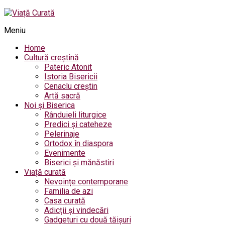
Meniu
Home
Cultură creștină
Pateric Atonit
Istoria Bisericii
Cenaclu creștin
Artă sacră
Noi și Biserica
Rânduieli liturgice
Predici și cateheze
Pelerinaje
Ortodox în diaspora
Evenimente
Biserici și mănăstiri
Viață curată
Nevoințe contemporane
Familia de azi
Casa curată
Adicții și vindecări
Gadgeturi cu două tăișuri