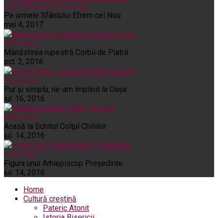
Noi și Biserica
Pelerinaje
Pe urmele Sfântului Efrem cel Nou
mai 4, 2017
Pelerinaje
Mănăstirea rupestră Corbii de Piatră
oct. 2, 2016
Pelerinaje
Pur şi simplu, ne-am împlinit la Oaşa
iul. 16, 2016
Pelerinaje
Acasă la Schitul Colţul Chiliilor
iul. 14, 2016
Pelerinaje
Figura unui Arhiepiscop Preşedinte
iul. 14, 2016
Home
Cultură creștină
Pateric Atonit
Istoria Bisericii