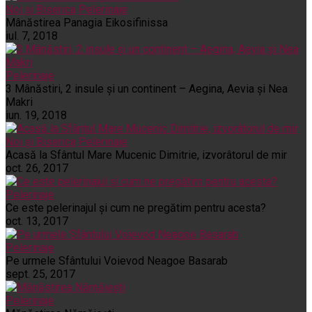
Noi și Biserica
Pelerinaje
Mânăstirea Panagia Eikosifinissa
iul. 7, 2018
Pelerinaje
3 Mânăstiri, 2 insule și un continent – Aegina, Aevia și Nea
Makri
iun. 19, 2018
Noi și Biserica
Pelerinaje
Acasă la Sfântul Mare Mucenic Dimitrie, izvorâtorul de mir
oct. 26, 2017
Pelerinaje
Ce este pelerinajul şi cum ne pregătim pentru acesta?
oct. 13, 2017
Pelerinaje
Pe urmele Sfântului Voievod Neagoe Basarab
sept. 25, 2017
Pelerinaje