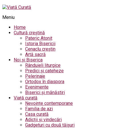
Meniu
Home
Cultură creștină
Pateric Atonit
Istoria Bisericii
Cenaclu creștin
Artă sacră
Noi și Biserica
Rânduieli liturgice
Predici și cateheze
Pelerinaje
Ortodox în diaspora
Evenimente
Biserici și mănăstiri
Viață curată
Nevoințe contemporane
Familia de azi
Casa curată
Adicții și vindecări
Gadgeturi cu două tăișuri