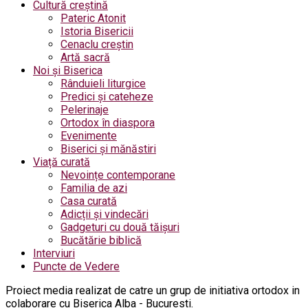
Cultură creștină
Pateric Atonit
Istoria Bisericii
Cenaclu creștin
Artă sacră
Noi și Biserica
Rânduieli liturgice
Predici și cateheze
Pelerinaje
Ortodox în diaspora
Evenimente
Biserici și mănăstiri
Viață curată
Nevoințe contemporane
Familia de azi
Casa curată
Adicții și vindecări
Gadgeturi cu două tăișuri
Bucătărie biblică
Interviuri
Puncte de Vedere
Proiect media realizat de catre un grup de initiativa ortodox in
colaborare cu Biserica Alba - Bucuresti.