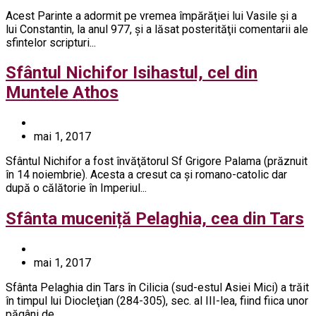
Acest Parinte a adormit pe vremea împărăţiei lui Vasile şi a
lui Constantin, la anul 977, şi a lăsat posterităţii comentarii ale
sfintelor scripturi...
Sfântul Nichifor Isihastul, cel din
Muntele Athos
mai 1, 2017
Sfântul Nichifor a fost învăţătorul Sf Grigore Palama (prăznuit
în 14 noiembrie). Acesta a cresut ca şi romano-catolic dar
după o călătorie în Imperiul...
Sfânta muceniță Pelaghia, cea din Tars
mai 1, 2017
Sfânta Pelaghia din Tars în Cilicia (sud-estul Asiei Mici) a trăit
în timpul lui Diocleţian (284-305), sec. al III-lea, fiind fiica unor
păgâni de...