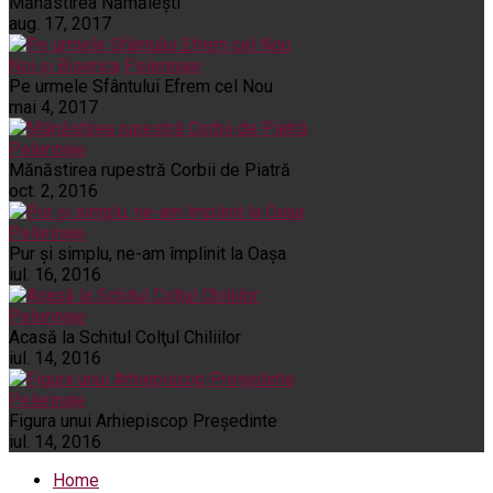
Mănăstirea Nămăiești
aug. 17, 2017
Noi și Biserica
Pelerinaje
Pe urmele Sfântului Efrem cel Nou
mai 4, 2017
Pelerinaje
Mănăstirea rupestră Corbii de Piatră
oct. 2, 2016
Pelerinaje
Pur şi simplu, ne-am împlinit la Oaşa
iul. 16, 2016
Pelerinaje
Acasă la Schitul Colţul Chiliilor
iul. 14, 2016
Pelerinaje
Figura unui Arhiepiscop Preşedinte
iul. 14, 2016
Home