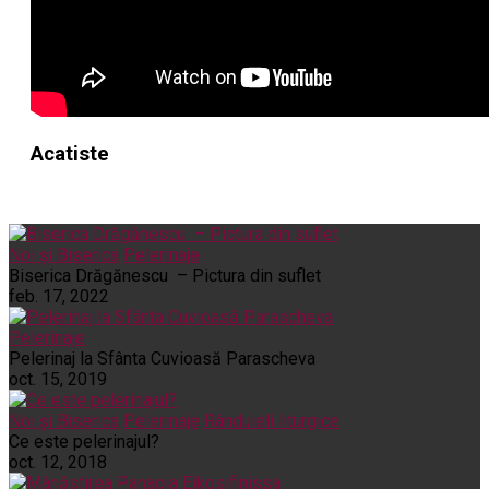
Acatiste
Noi și Biserica
Pelerinaje
Biserica Drăgănescu – Pictura din suflet
feb. 17, 2022
Pelerinaje
Pelerinaj la Sfânta Cuvioasă Parascheva
oct. 15, 2019
Noi și Biserica
Pelerinaje
Rânduieli liturgice
Ce este pelerinajul?
oct. 12, 2018