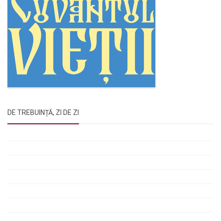
DE TREBUINȚĂ, ZI DE ZI
Rugăciunile Sfintei Treimi
Rugăciunea Sfântului Efrem Sirul
Rugăciune pentru luminarea minții copiilor
Rugăciuni de lăsare în voia Domnului
Rugăciuni de mulțumire
Rugăciuni către Sfânta Cuvioasă Parascheva