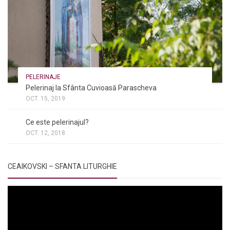
PELERINAJE
Pelerinaj la Sfânta Cuvioasă Parascheva
OCT. 15, 2019
NOI ȘI BISERICA
/
PELERINAJE
/
RÂNDUIELI LITURGICE
Ce este pelerinajul?
OCT. 12, 2018
CEAIKOVSKI – SFANTA LITURGHIE