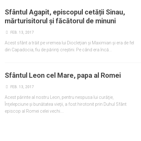
Ortodox în diaspora
Sfântul Agapit, episcopul cetății Sinau,
mărturisitorul și făcătorul de minuni
Evenimente
Biserici și mănăstiri
FEB. 13, 2017
Viață curată
Acest sfânt a trăit pe vremea lui Diocleţian şi Maximian şi era de fel
din Capadocia, fiu de părinţi creştini. Pe când era încă...
Nevoințe contemporane
Familia de azi
Casa curată
Sfântul Leon cel Mare, papa al Romei
Adicții și vindecări
FEB. 13, 2017
Gadgeturi cu două tăișuri
Acest părinte al nostru Leon, pentru nespusa lui curăţie,
Înţelepciune şi bunătatea vieţii, a fost hirotonit prin Duhul Sfânt
Bucătărie biblică
episcop al Romei celei vechi....
Interviuri
Puncte de Vedere