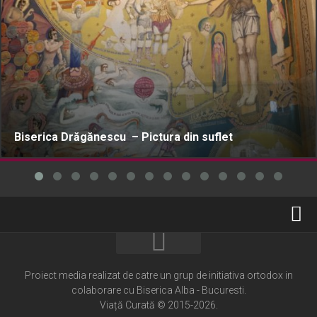
Biserica Drăgănescu – Pictura din suflet
Home
Cultură creștină
Proiect media realizat de catre un grup de initiativa ortodox in
colaborare cu Biserica Alba - Bucuresti.
Pateric Atonit
Viață Curată © 2015-2026.