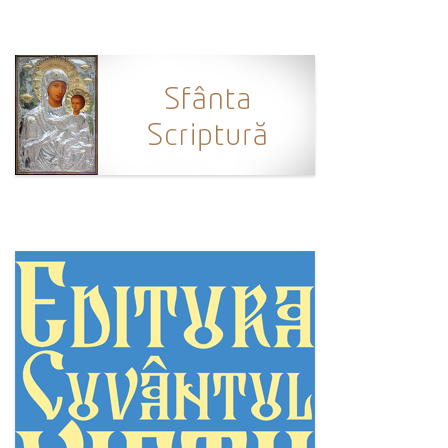
Ortodox în diaspora
Evenimente
Biserici și mănăstiri
Viață curată
Nevoințe contemporane
Familia de azi
Casa curată
Adicții și vindecări
Gadgeturi cu două tăișuri
Bucătărie biblică
Interviuri
Puncte de Vedere