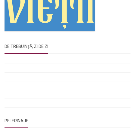
DE TREBUINȚĂ, ZI DE ZI
Rugăciunile Sfintei Treimi
Rugăciunea Sfântului Efrem Sirul
Rugăciune pentru luminarea minții copiilor
Rugăciuni de lăsare în voia Domnului
Rugăciuni de mulțumire
Rugăciuni către Sfânta Cuvioasă Parascheva
PELERINAJE
NOI ȘI BISERICA
/
PELERINAJE