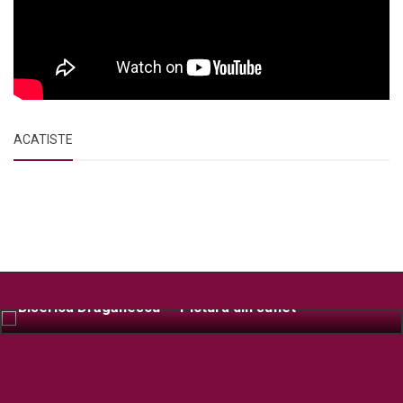
ACATISTE
Biserica Drăgănescu – Pictura din suflet