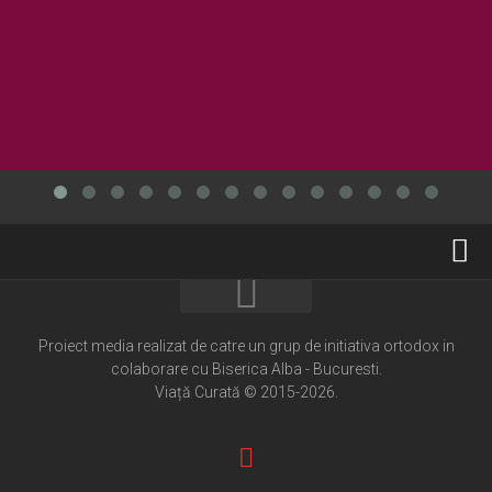
Home
Cultură creștină
Proiect media realizat de catre un grup de initiativa ortodox in
colaborare cu Biserica Alba - Bucuresti.
Pateric Atonit
Viață Curată © 2015-2026.
Istoria Bisericii
Cenaclu creștin
Artă sacră