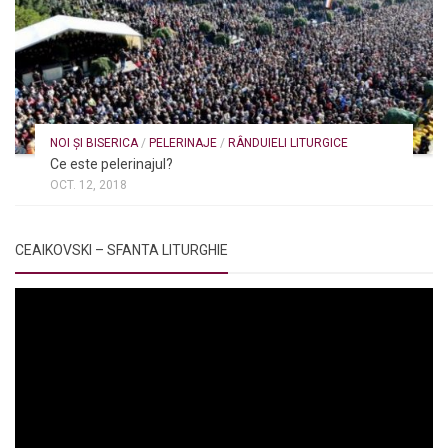
NOI ȘI BISERICA
/
PELERINAJE
/
RÂNDUIELI LITURGICE
Ce este pelerinajul?
OCT. 12, 2018
CEAIKOVSKI – SFANTA LITURGHIE