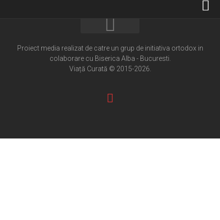
Home
Cultură creștină
Proiect media realizat de catre un grup de initiativa ortodox in
colaborare cu Biserica Alba - Bucuresti.
Pateric Atonit
Viață Curată © 2015-2026.
Istoria Bisericii
Cenaclu creștin
Artă sacră
Noi și Biserica
Rânduieli liturgice
Predici și cateheze
Pelerinaje
Ortodox în diaspora
Evenimente