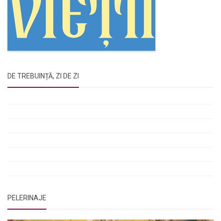
DE TREBUINȚĂ, ZI DE ZI
Rugăciunile Sfintei Treimi
Rugăciunea Sfântului Efrem Sirul
Rugăciune pentru luminarea minții copiilor
Rugăciuni de lăsare în voia Domnului
Rugăciuni de mulțumire
Rugăciuni către Sfânta Cuvioasă Parascheva
PELERINAJE