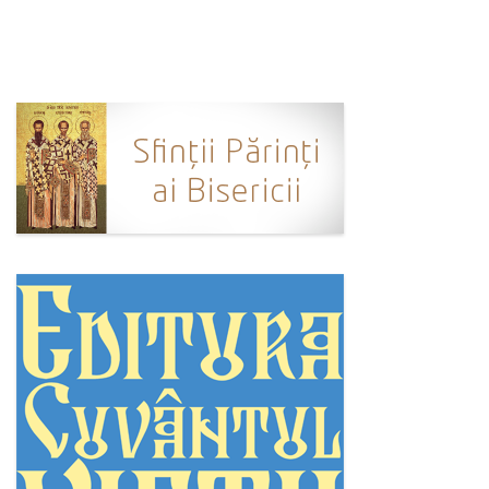
Ortodox în diaspora
Evenimente
Biserici și mănăstiri
Viață curată
Nevoințe contemporane
Familia de azi
Casa curată
Adicții și vindecări
Gadgeturi cu două tăișuri
Bucătărie biblică
Interviuri
Puncte de Vedere