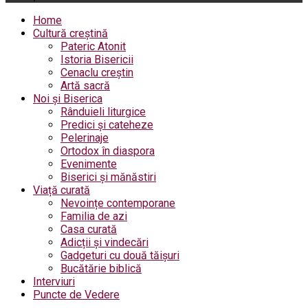
Home
Cultură creștină
Pateric Atonit
Istoria Bisericii
Cenaclu creștin
Artă sacră
Noi și Biserica
Rânduieli liturgice
Predici și cateheze
Pelerinaje
Ortodox în diaspora
Evenimente
Biserici și mănăstiri
Viață curată
Nevoințe contemporane
Familia de azi
Casa curată
Adicții și vindecări
Gadgeturi cu două tăișuri
Bucătărie biblică
Interviuri
Puncte de Vedere