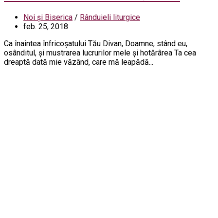
Noi și Biserica
/
Rânduieli liturgice
feb. 25, 2018
Ca înaintea înfricoșatului Tău Divan, Doamne, stând eu,
osânditul, și mustrarea lucrurilor mele și hotărârea Ta cea
dreaptă dată mie văzând, care mă leapădă...