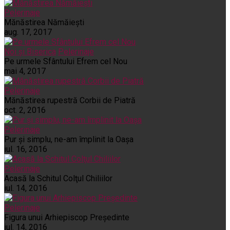
Pelerinaje
Mănăstirea Nămăiești
aug. 17, 2017
Noi și Biserica
Pelerinaje
Pe urmele Sfântului Efrem cel Nou
mai 4, 2017
Pelerinaje
Mănăstirea rupestră Corbii de Piatră
oct. 2, 2016
Pelerinaje
Pur şi simplu, ne-am împlinit la Oaşa
iul. 16, 2016
Pelerinaje
Acasă la Schitul Colţul Chiliilor
iul. 14, 2016
Pelerinaje
Figura unui Arhiepiscop Preşedinte
iul. 14, 2016