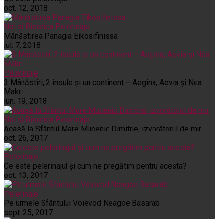
oct. 12, 2018
Noi și Biserica
Pelerinaje
Mânăstirea Panagia Eikosifinissa
iul. 7, 2018
Pelerinaje
3 Mânăstiri, 2 insule și un continent – Aegina, Aevia și Nea
Makri
iun. 19, 2018
Noi și Biserica
Pelerinaje
Acasă la Sfântul Mare Mucenic Dimitrie, izvorâtorul de mir
oct. 26, 2017
Pelerinaje
Ce este pelerinajul şi cum ne pregătim pentru acesta?
oct. 13, 2017
Pelerinaje
Pe urmele Sfântului Voievod Neagoe Basarab
sept. 25, 2017