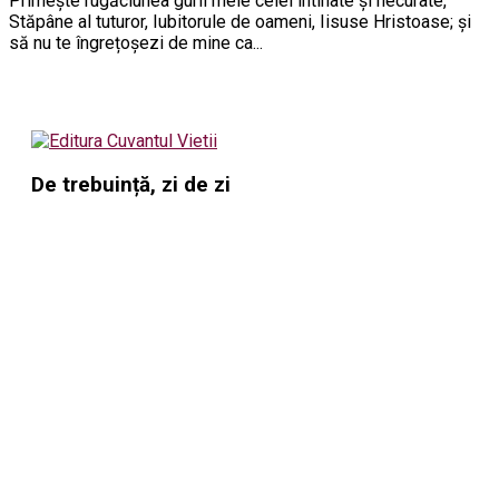
Primește rugăciunea gurii mele celei întinate și necurate,
Stăpâne al tuturor, Iubitorule de oameni, Iisuse Hristoase; și
să nu te îngrețoșezi de mine ca...
De trebuință, zi de zi