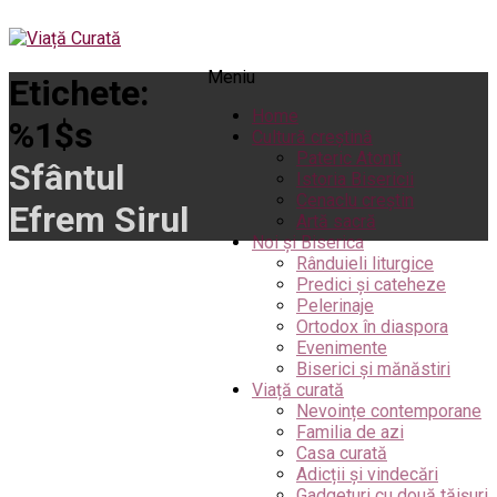
Meniu
Etichete:
Home
%1$s
Cultură creștină
Pateric Atonit
Sfântul
Istoria Bisericii
Cenaclu creștin
Efrem Sirul
Artă sacră
Noi și Biserica
Rânduieli liturgice
Predici și cateheze
Pelerinaje
Ortodox în diaspora
Evenimente
Biserici și mănăstiri
Viață curată
Nevoințe contemporane
Familia de azi
Casa curată
Adicții și vindecări
Gadgeturi cu două tăișuri