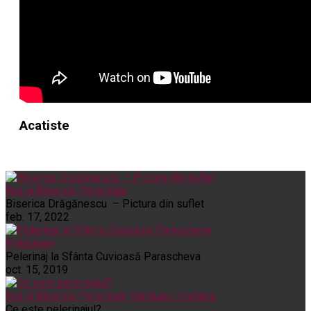
Acatiste
Noi și Biserica
Pelerinaje
Biserica Drăgănescu – Pictura din suflet
feb. 17, 2022
Pelerinaje
Pelerinaj la Sfânta Cuvioasă Parascheva
oct. 15, 2019
Noi și Biserica
Pelerinaje
Rânduieli liturgice
Ce este pelerinajul?