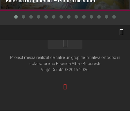
Biserica Drăgănescu – Pictura din suflet
Home
Cultură creștină
Proiect media realizat de catre un grup de initiativa ortodox in
colaborare cu Biserica Alba - Bucuresti.
Pateric Atonit
Viață Curată © 2015-2026.
Istoria Bisericii
Cenaclu creștin
Artă sacră
Noi și Biserica
Rânduieli liturgice
Predici și cateheze