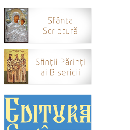
Ortodox în diaspora
Evenimente
Biserici și mănăstiri
Viață curată
Nevoințe contemporane
Familia de azi
Casa curată
Adicții și vindecări
Gadgeturi cu două tăișuri
Bucătărie biblică
Interviuri
Puncte de Vedere