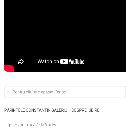
PĂRINTELE CONSTANTIN GALERIU – DESPRE IUBIRE
https://youtu.be/i77jM6-xelw