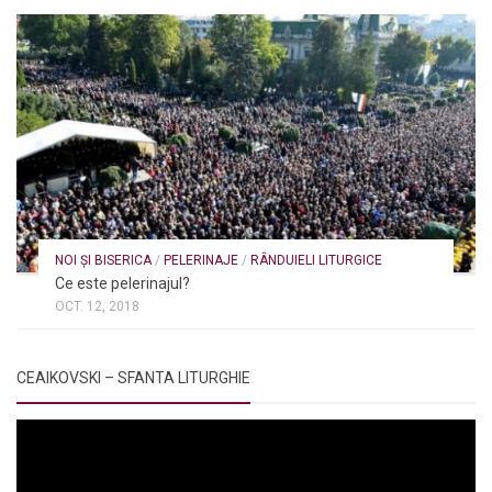
NOI ȘI BISERICA
/
PELERINAJE
/
RÂNDUIELI LITURGICE
Ce este pelerinajul?
OCT. 12, 2018
CEAIKOVSKI – SFANTA LITURGHIE