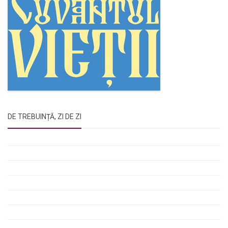
DE TREBUINȚĂ, ZI DE ZI
Rugăciunile Sfintei Treimi
Rugăciunea Sfântului Efrem Sirul
Rugăciune pentru luminarea minții copiilor
Rugăciuni de lăsare în voia Domnului
Rugăciuni de mulțumire
Rugăciuni către Sfânta Cuvioasă Parascheva