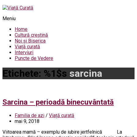
Meniu
Home
Cultură creștină
Noi și Biserica
Viață curată
Interviuri
Puncte de Vedere
Etichete: %1$s
sarcina
Sarcina – perioadă binecuvântată
Familia de azi
/
Viață curată
mai 9, 2018
Viitoarea mamă – exemplu de iubire jertfelnică La