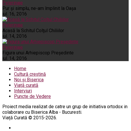
Pelerinaje
Pur şi simplu, ne-am împlinit la Oaşa
iul. 16, 2016
Pelerinaje
Acasă la Schitul Colţul Chiliilor
iul. 14, 2016
Pelerinaje
Figura unui Arhiepiscop Preşedinte
iul. 14, 2016
Home
Cultură creștină
Noi și Biserica
Viață curată
Interviuri
Puncte de Vedere
Proiect media realizat de catre un grup de initiativa ortodox in
colaborare cu Biserica Alba - Bucuresti.
Viață Curată © 2015-2026.