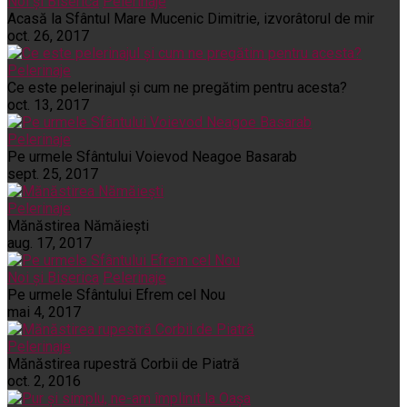
Noi și Biserica
Pelerinaje
Acasă la Sfântul Mare Mucenic Dimitrie, izvorâtorul de mir
oct. 26, 2017
Pelerinaje
Ce este pelerinajul şi cum ne pregătim pentru acesta?
oct. 13, 2017
Pelerinaje
Pe urmele Sfântului Voievod Neagoe Basarab
sept. 25, 2017
Pelerinaje
Mănăstirea Nămăiești
aug. 17, 2017
Noi și Biserica
Pelerinaje
Pe urmele Sfântului Efrem cel Nou
mai 4, 2017
Pelerinaje
Mănăstirea rupestră Corbii de Piatră
oct. 2, 2016