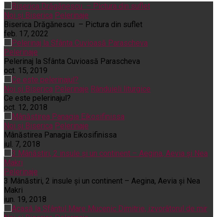
Noi și Biserica
Pelerinaje
Biserica Drăgănescu – Pictura din suflet
feb. 17, 2022
Pelerinaje
Pelerinaj la Sfânta Cuvioasă Parascheva
oct. 15, 2019
Noi și Biserica
Pelerinaje
Rânduieli liturgice
Ce este pelerinajul?
oct. 12, 2018
Noi și Biserica
Pelerinaje
Mânăstirea Panagia Eikosifinissa
iul. 7, 2018
Pelerinaje
3 Mânăstiri, 2 insule și un continent – Aegina, Aevia și Nea
Makri
iun. 19, 2018