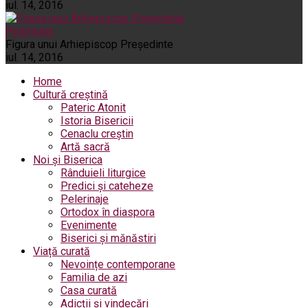
iul. 14, 2016
Pelerinaje
Figura unui Arhiepiscop Preşedinte
iul. 14, 2016
Home
Cultură creștină
Pateric Atonit
Istoria Bisericii
Cenaclu creștin
Artă sacră
Noi și Biserica
Rânduieli liturgice
Predici și cateheze
Pelerinaje
Ortodox în diaspora
Evenimente
Biserici și mănăstiri
Viață curată
Nevoințe contemporane
Familia de azi
Casa curată
Adicții și vindecări