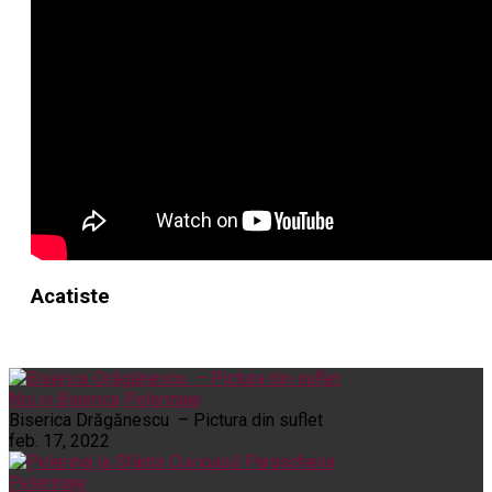
Acatiste
Noi și Biserica
Pelerinaje
Biserica Drăgănescu – Pictura din suflet
feb. 17, 2022
Pelerinaje