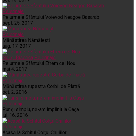
Pelerinaje
Pe urmele Sfântului Voievod Neagoe Basarab
sept. 25, 2017
Pelerinaje
Mănăstirea Nămăiești
aug. 17, 2017
Noi și Biserica
Pelerinaje
Pe urmele Sfântului Efrem cel Nou
mai 4, 2017
Pelerinaje
Mănăstirea rupestră Corbii de Piatră
oct. 2, 2016
Pelerinaje
Pur şi simplu, ne-am împlinit la Oaşa
iul. 16, 2016
Pelerinaje
Acasă la Schitul Colţul Chiliilor