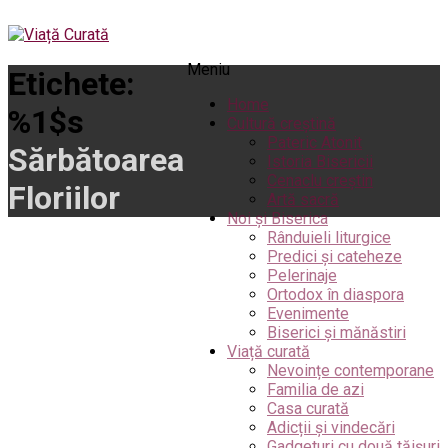
Meniu
Etichete:
Home
%1$s
Cultură creștină
Pateric Atonit
Sărbătoarea
Istoria Bisericii
Cenaclu creștin
Floriilor
Artă sacră
Noi și Biserica
Rânduieli liturgice
Predici și cateheze
Pelerinaje
Ortodox în diaspora
Evenimente
Biserici și mănăstiri
Viață curată
Nevoințe contemporane
Familia de azi
Casa curată
Adicții și vindecări
Gadgeturi cu două tăișuri