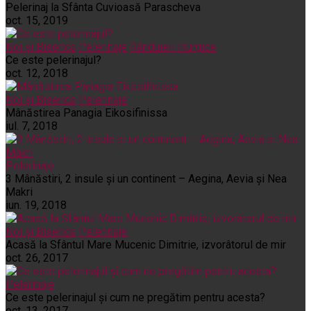
Pelerinaj la Sfânta Cuvioasă Parascheva
oct. 15, 2019
Noi și Biserica
Pelerinaje
Rânduieli liturgice
Ce este pelerinajul?
oct. 12, 2018
Noi și Biserica
Pelerinaje
Mânăstirea Panagia Eikosifinissa
iul. 7, 2018
Pelerinaje
3 Mânăstiri, 2 insule și un continent – Aegina, Aevia și Nea
Makri
iun. 19, 2018
Noi și Biserica
Pelerinaje
Acasă la Sfântul Mare Mucenic Dimitrie, izvorâtorul de mir
oct. 26, 2017
Pelerinaje
Ce este pelerinajul şi cum ne pregătim pentru acesta?
oct. 13, 2017