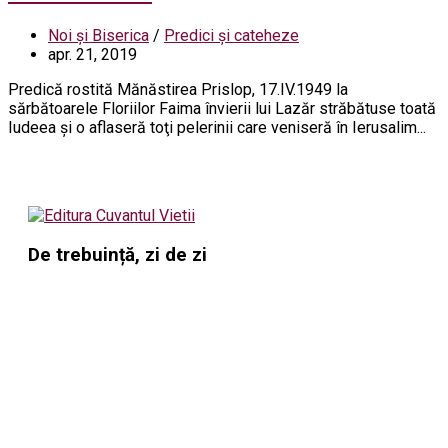
Noi și Biserica
/
Predici și cateheze
apr. 21, 2019
Predică rostită Mănăstirea Prislop, 17.IV.1949 la
sărbătoarele Floriilor Faima învierii lui Lazăr străbătuse toată
Iudeea şi o aflaseră toţi pelerinii care veniseră în Ierusalim...
De trebuință, zi de zi