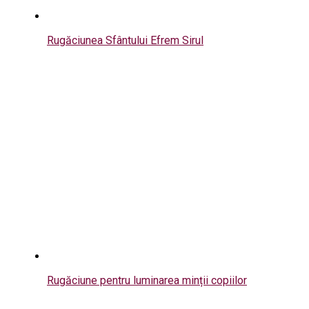
Rugăciunea Sfântului Efrem Sirul
Rugăciune pentru luminarea minții copiilor