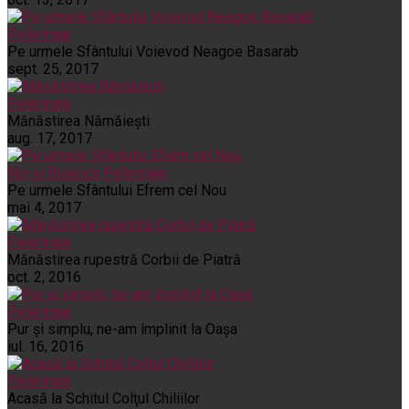
Pelerinaje
Pe urmele Sfântului Voievod Neagoe Basarab
sept. 25, 2017
Pelerinaje
Mănăstirea Nămăiești
aug. 17, 2017
Noi și Biserica
Pelerinaje
Pe urmele Sfântului Efrem cel Nou
mai 4, 2017
Pelerinaje
Mănăstirea rupestră Corbii de Piatră
oct. 2, 2016
Pelerinaje
Pur şi simplu, ne-am împlinit la Oaşa
iul. 16, 2016
Pelerinaje
Acasă la Schitul Colţul Chiliilor