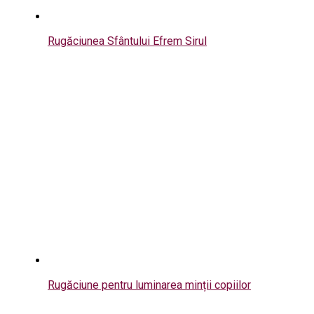
Rugăciunea Sfântului Efrem Sirul
Rugăciune pentru luminarea minții copiilor