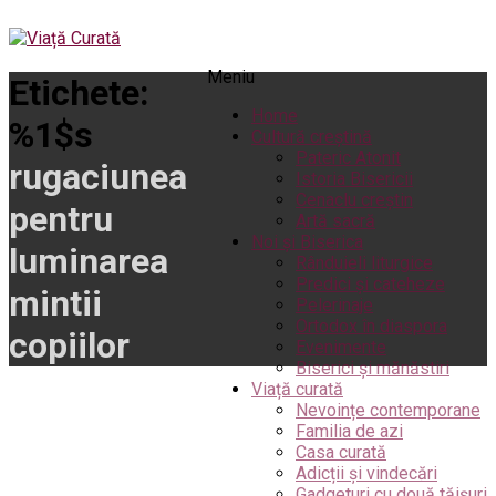
Meniu
Etichete:
Home
%1$s
Cultură creștină
Pateric Atonit
rugaciunea
Istoria Bisericii
Cenaclu creștin
pentru
Artă sacră
Noi și Biserica
luminarea
Rânduieli liturgice
Predici și cateheze
mintii
Pelerinaje
Ortodox în diaspora
copiilor
Evenimente
Biserici și mănăstiri
Viață curată
Nevoințe contemporane
Familia de azi
Casa curată
Adicții și vindecări
Gadgeturi cu două tăișuri