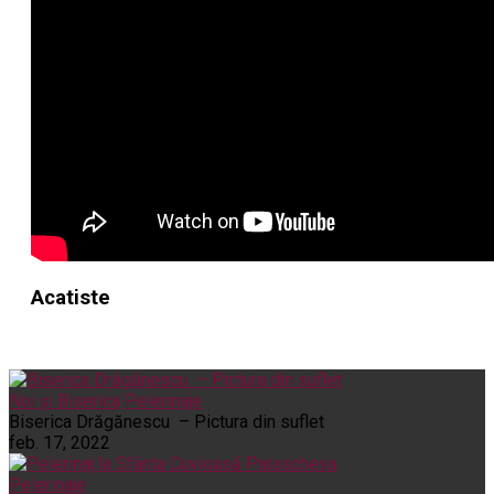
Acatiste
Noi și Biserica
Pelerinaje
Biserica Drăgănescu – Pictura din suflet
feb. 17, 2022
Pelerinaje