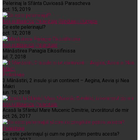
Pelerinaj la Sfânta Cuvioasă Parascheva
oct. 15, 2019
Noi și Biserica
Pelerinaje
Rânduieli liturgice
Ce este pelerinajul?
oct. 12, 2018
Noi și Biserica
Pelerinaje
Mânăstirea Panagia Eikosifinissa
iul. 7, 2018
Pelerinaje
3 Mânăstiri, 2 insule și un continent – Aegina, Aevia și Nea
Makri
iun. 19, 2018
Noi și Biserica
Pelerinaje
Acasă la Sfântul Mare Mucenic Dimitrie, izvorâtorul de mir
oct. 26, 2017
Pelerinaje
Ce este pelerinajul şi cum ne pregătim pentru acesta?
oct. 13, 2017