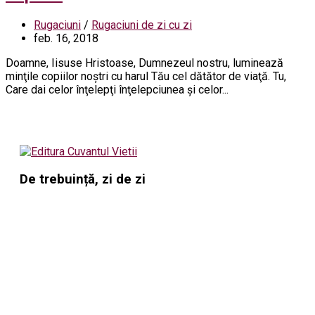
Rugaciuni
/
Rugaciuni de zi cu zi
feb. 16, 2018
Doamne, Iisuse Hristoase, Dumnezeul nostru, luminează
minţile copiilor noştri cu harul Tău cel dătător de viaţă. Tu,
Care dai celor înţelepţi înţelepciunea şi celor...
De trebuință, zi de zi