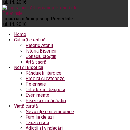
iul. 14, 2016
Pelerinaje
Figura unui Arhiepiscop Preşedinte
iul. 14, 2016
Home
Cultură creștină
Pateric Atonit
Istoria Bisericii
Cenaclu creștin
Artă sacră
Noi și Biserica
Rânduieli liturgice
Predici și cateheze
Pelerinaje
Ortodox în diaspora
Evenimente
Biserici și mănăstiri
Viață curată
Nevoințe contemporane
Familia de azi
Casa curată
Adicții și vindecări