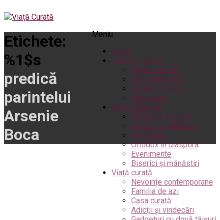
Meniu
Etichete:
Home
%1$s
Cultură creștină
Pateric Atonit
predică
Istoria Bisericii
Cenaclu creștin
parintelui
Artă sacră
Noi și Biserica
Arsenie
Rânduieli liturgice
Predici și cateheze
Boca
Pelerinaje
Ortodox în diaspora
Evenimente
Biserici și mănăstiri
Viață curată
Nevoințe contemporane
Familia de azi
Casa curată
Adicții și vindecări
Gadgeturi cu două tăișuri