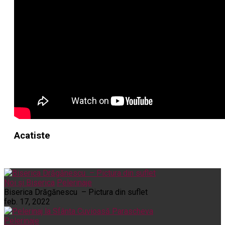
Acatiste
Noi și Biserica
Pelerinaje
Biserica Drăgănescu – Pictura din suflet
feb. 17, 2022
Pelerinaje