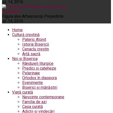
iul. 14, 2016
Pelerinaje
Figura unui Arhiepiscop Preşedinte
iul. 14, 2016
Home
Cultură creștină
Pateric Atonit
Istoria Bisericii
Cenaclu creștin
Artă sacră
Noi și Biserica
Rânduieli liturgice
Predici și cateheze
Pelerinaje
Ortodox în diaspora
Evenimente
Biserici și mănăstiri
Viață curată
Nevoințe contemporane
Familia de azi
Casa curată
Adicții și vindecări