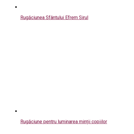
Rugăciunea Sfântului Efrem Sirul
Rugăciune pentru luminarea minții copiilor