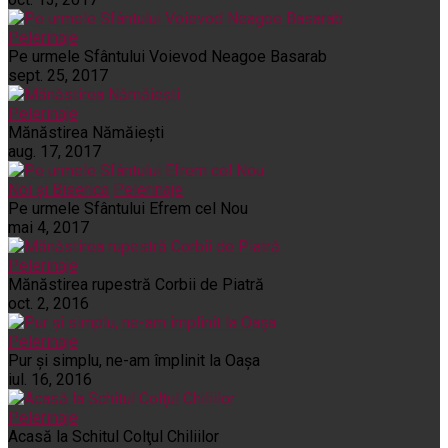
Pelerinaje
Pe urmele Sfântului Voievod Neagoe Basarab
sept. 25, 2017
Pelerinaje
Mănăstirea Nămăiești
aug. 17, 2017
Noi și Biserica
Pelerinaje
Pe urmele Sfântului Efrem cel Nou
mai 4, 2017
Pelerinaje
Mănăstirea rupestră Corbii de Piatră
oct. 2, 2016
Pelerinaje
Pur şi simplu, ne-am împlinit la Oaşa
iul. 16, 2016
Pelerinaje
Acasă la Schitul Colţul Chiliilor