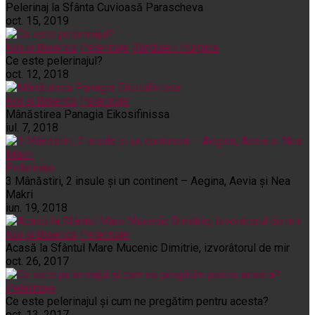
Pelerinaj la Sfânta Cuvioasă Parascheva
oct. 15, 2019
Noi și Biserica
Pelerinaje
Rânduieli liturgice
Ce este pelerinajul?
oct. 12, 2018
Noi și Biserica
Pelerinaje
Mânăstirea Panagia Eikosifinissa
iul. 7, 2018
Pelerinaje
3 Mânăstiri, 2 insule și un continent – Aegina, Aevia și Nea
Makri
iun. 19, 2018
Noi și Biserica
Pelerinaje
Acasă la Sfântul Mare Mucenic Dimitrie, izvorâtorul de mir
oct. 26, 2017
Pelerinaje
Ce este pelerinajul şi cum ne pregătim pentru acesta?
oct. 13, 2017