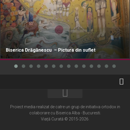
Biserica Drăgănescu – Pictura din suflet
Home
Cultură creștină
Proiect media realizat de catre un grup de initiativa ortodox in
colaborare cu Biserica Alba - Bucuresti.
Pateric Atonit
Viață Curată © 2015-2026.
Istoria Bisericii