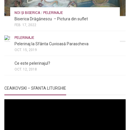
NOI ȘI BISERICA
/
PELERINAJE
Biserica Drăgănescu – Pictura din suflet
FEB. 17, 2022
PELERINAJE
Pelerinaj la Sfânta Cuvioasă Parascheva
OCT. 15, 2019
NOI ȘI BISERICA
/
PELERINAJE
/
RÂNDUIELI LITURGICE
Ce este pelerinajul?
OCT. 12, 2018
CEAIKOVSKI – SFANTA LITURGHIE