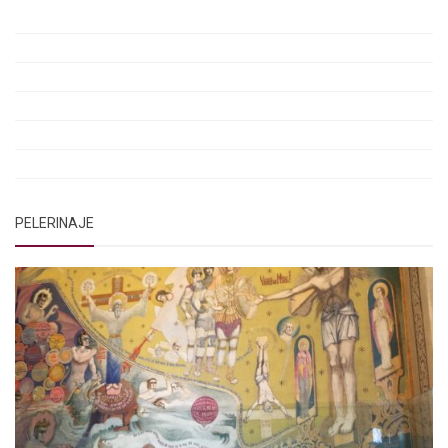
Rugăciunile Sfintei Treimi
Rugăciunea Sfântului Efrem Sirul
Rugăciune pentru luminarea minții copiilor
Rugăciuni de lăsare în voia Domnului
Rugăciuni de mulțumire
Rugăciuni către Sfânta Cuvioasă Parascheva
PELERINAJE