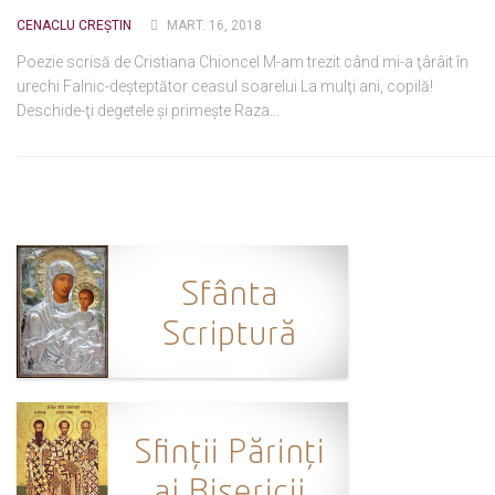
CENACLU CREȘTIN
MART. 16, 2018
Ortodox în diaspora
Poezie scrisă de Cristiana Chioncel M-am trezit când mi-a ţârâit în
Evenimente
urechi Falnic-deşteptător ceasul soarelui La mulţi ani, copilă!
Biserici și mănăstiri
Deschide-ţi degetele şi primeşte Raza...
Viață curată
Nevoințe contemporane
Familia de azi
Casa curată
Adicții și vindecări
Gadgeturi cu două tăișuri
Bucătărie biblică
Interviuri
Puncte de Vedere