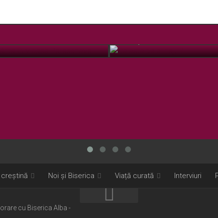
 Sfânta Cuvioasă Parascheva
Ce este pelerinajul?
OCT. 12, 2018
 creștină
Noi și Biserica
Viață curată
Interviuri
borare cu Biserica Alba -