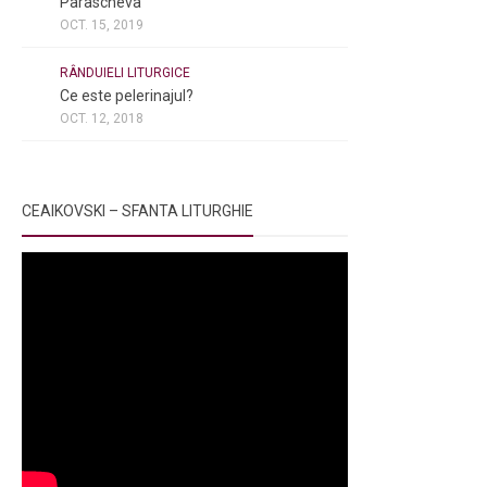
Parascheva
OCT. 15, 2019
NOI ȘI BISERICA
/
PELERINAJE
/
RÂNDUIELI LITURGICE
Ce este pelerinajul?
OCT. 12, 2018
CEAIKOVSKI – SFANTA LITURGHIE