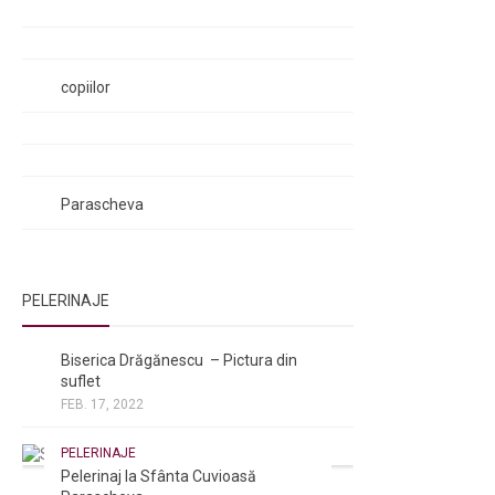
Rugăciunile Sfintei Treimi
Rugăciunea Sfântului Efrem Sirul
Rugăciune pentru luminarea minții
copiilor
Rugăciuni de lăsare în voia Domnului
Rugăciuni de mulțumire
Rugăciuni către Sfânta Cuvioasă
Parascheva
PELERINAJE
NOI ȘI BISERICA
/
PELERINAJE
Biserica Drăgănescu – Pictura din
suflet
FEB. 17, 2022
PELERINAJE
Pelerinaj la Sfânta Cuvioasă