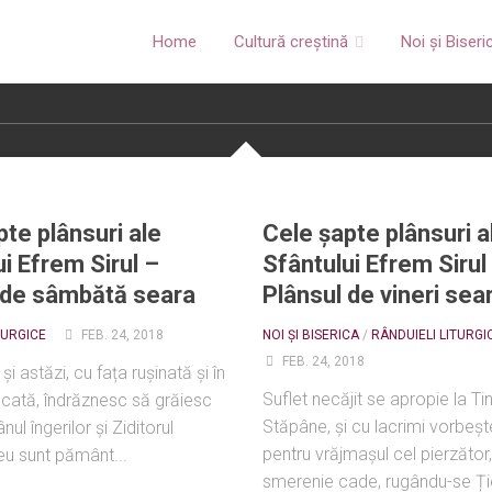
Home
Cultură creștină
Noi și Biseri
pte plânsuri ale
Cele șapte plânsuri a
i Efrem Sirul –
Sfântului Efrem Sirul
 de sâmbătă seara
Plânsul de vineri sea
TURGICE
FEB. 24, 2018
NOI ȘI BISERICA
/
RÂNDUIELI LITURGI
FEB. 24, 2018
i astăzi, cu fața rușinată și în
Suflet necăjit se apropie la Tin
cată, îndrăznesc să grăiesc
Stăpâne, și cu lacrimi vorbeșt
ul îngerilor și Ziditorul
pentru vrăjmașul cel pierzător,
 eu sunt pământ...
smerenie cade, rugându-se Ție