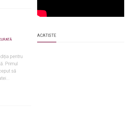
ACATISTE
CURATĂ
diția pentru
ă. Primul
nceput să
tei...