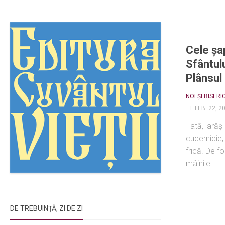
Cele șa
Sfântulu
Plânsul
NOI ȘI BISERI
FEB. 22, 2
Iată, iarăș
cucernicie,
frică. De fo
mâinile...
DE TREBUINȚĂ, ZI DE ZI