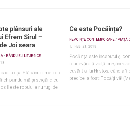
pte plânsuri ale
Ce este Pocăința?
i Efrem Sirul –
NEVOINȚE CONTEMPORANE
/
VIAȚĂ 
 de Joi seara
FEB. 21, 2018
CA
/
RÂNDUIELI LITURGICE
Pocăința este începutul și con
018
o adevărată viață creștineasc
cuvânt al lui Hristos, când a î
i cad la ușa Stăpânului meu cu
predice, a fost: Pocăiți-vă! (Ma
 închipuindu-mă și strigând cu
los îi este robului a nu fugi de