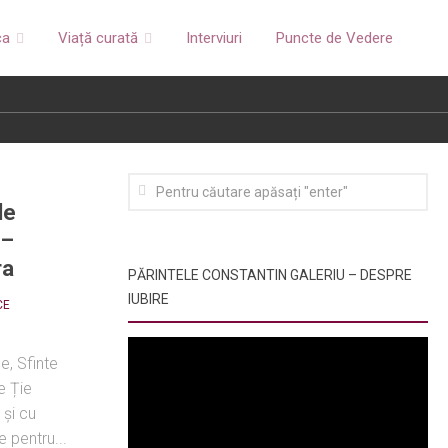
ca
Viață curată
Interviuri
Puncte de Vedere
le
 –
ra
PĂRINTELE CONSTANTIN GALERIU – DESPRE
IUBIRE
CE
e, Sfinte
e Ție
 și cu
 pentru...