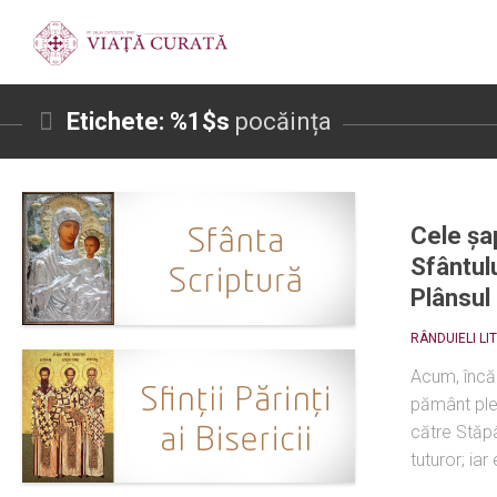
Etichete: %1$s
pocăința
Cele șa
Sfântulu
Plânsul
RÂNDUIELI LI
Acum, încă ș
pământ ple
către Stăpân
tuturor; iar