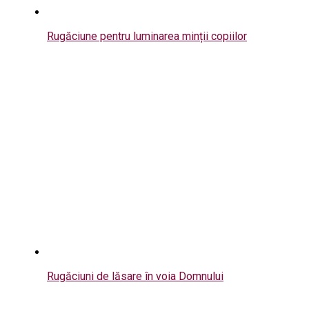
Rugăciune pentru luminarea minții copiilor
Rugăciuni de lăsare în voia Domnului