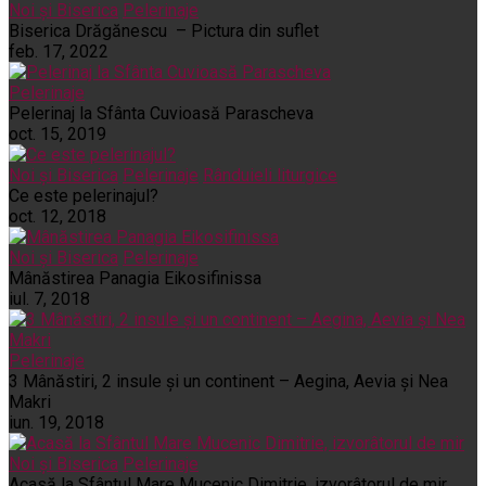
Noi și Biserica
Pelerinaje
Biserica Drăgănescu – Pictura din suflet
feb. 17, 2022
Pelerinaje
Pelerinaj la Sfânta Cuvioasă Parascheva
oct. 15, 2019
Noi și Biserica
Pelerinaje
Rânduieli liturgice
Ce este pelerinajul?
oct. 12, 2018
Noi și Biserica
Pelerinaje
Mânăstirea Panagia Eikosifinissa
iul. 7, 2018
Pelerinaje
3 Mânăstiri, 2 insule și un continent – Aegina, Aevia și Nea
Makri
iun. 19, 2018
Noi și Biserica
Pelerinaje
Acasă la Sfântul Mare Mucenic Dimitrie, izvorâtorul de mir