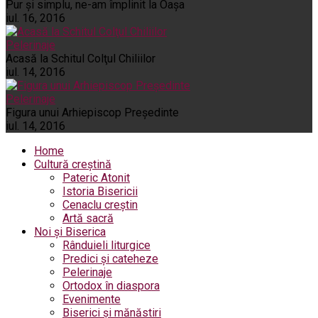
Pur şi simplu, ne-am împlinit la Oaşa
iul. 16, 2016
Pelerinaje
Acasă la Schitul Colţul Chiliilor
iul. 14, 2016
Pelerinaje
Figura unui Arhiepiscop Preşedinte
iul. 14, 2016
Home
Cultură creștină
Pateric Atonit
Istoria Bisericii
Cenaclu creștin
Artă sacră
Noi și Biserica
Rânduieli liturgice
Predici și cateheze
Pelerinaje
Ortodox în diaspora
Evenimente
Biserici și mănăstiri