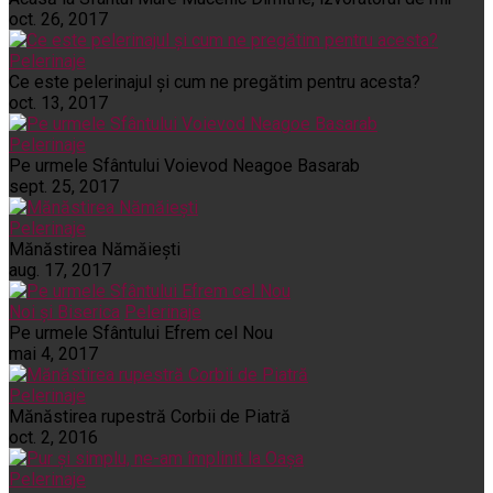
oct. 26, 2017
Pelerinaje
Ce este pelerinajul şi cum ne pregătim pentru acesta?
oct. 13, 2017
Pelerinaje
Pe urmele Sfântului Voievod Neagoe Basarab
sept. 25, 2017
Pelerinaje
Mănăstirea Nămăiești
aug. 17, 2017
Noi și Biserica
Pelerinaje
Pe urmele Sfântului Efrem cel Nou
mai 4, 2017
Pelerinaje
Mănăstirea rupestră Corbii de Piatră
oct. 2, 2016
Pelerinaje