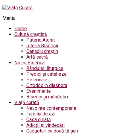
Meniu
Home
Cultură creștină
Pateric Atonit
Istoria Bisericii
Cenaclu creștin
Artă sacră
Noi și Biserica
Rânduieli liturgice
Predici și cateheze
Pelerinaje
Ortodox în diaspora
Evenimente
Biserici și mănăstiri
Viață curată
Nevoințe contemporane
Familia de azi
Casa curată
Adicții și vindecări
Gadgeturi cu două tăișuri