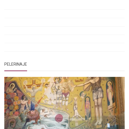
Rugăciunile Sfintei Treimi
Rugăciunea Sfântului Efrem Sirul
Rugăciune pentru luminarea minții copiilor
Rugăciuni de lăsare în voia Domnului
Rugăciuni de mulțumire
Rugăciuni către Sfânta Cuvioasă Parascheva
PELERINAJE