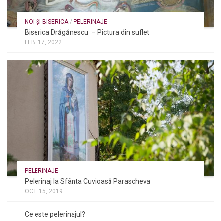
NOI ȘI BISERICA
/
PELERINAJE
Biserica Drăgănescu – Pictura din suflet
FEB. 17, 2022
PELERINAJE
Pelerinaj la Sfânta Cuvioasă Parascheva
OCT. 15, 2019
NOI ȘI BISERICA
/
PELERINAJE
/
RÂNDUIELI LITURGICE
Ce este pelerinajul?