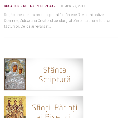
RUGACIUNI
/
RUGACIUNI DE ZI CU ZI
APR. 27, 2017
Ortodox în diaspora
Rugăciunea pentru pruncul purtat în pântece O, Multmilostive
Evenimente
Doamne, Ziditorul şi Creatorul cerului şi al pământului şi al tuturor
Biserici și mănăstiri
făpturilor, Cel ce ai revărsat...
Viață curată
Nevoințe contemporane
Familia de azi
Casa curată
Adicții și vindecări
Gadgeturi cu două tăișuri
Bucătărie biblică
Interviuri
Puncte de Vedere