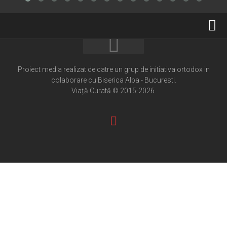
Home
Cultură creștină
Proiect media realizat de catre un grup de initiativa ortodox in
colaborare cu Biserica Alba - Bucuresti.
Pateric Atonit
Viață Curată © 2015-2026.
Istoria Bisericii
Cenaclu creștin
Artă sacră
Noi și Biserica
Rânduieli liturgice
Predici și cateheze
Pelerinaje
Ortodox în diaspora