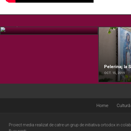
Biserica Drăgănescu – Pictura din suflet
FEB. 17, 2022
Pelerinaj la
OCT. 15, 2019
Home
Cultură
Proiect media realizat de catre un grup de initiativa ortodox in cola