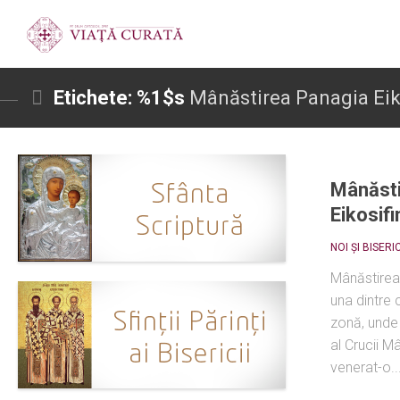
Etichete: %1$s
Mânăstirea Panagia Eik
Mânăsti
Eikosifi
NOI ȘI BISERI
Mânăstirea
una dintre 
zonă, unde
al Crucii M
venerat-o..