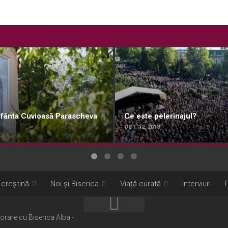
 Sfânta Cuvioasă Parascheva
Ce este pelerinajul?
OCT. 12, 2018
 creștină
Noi și Biserica
Viață curată
Interviuri
borare cu Biserica Alba -