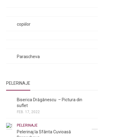
Rugăciunile Sfintei Treimi
Rugăciunea Sfântului Efrem Sirul
Rugăciune pentru luminarea minții
copiilor
Rugăciuni de lăsare în voia Domnului
Rugăciuni de mulțumire
Rugăciuni către Sfânta Cuvioasă
Parascheva
PELERINAJE
NOI ȘI BISERICA
/
PELERINAJE
Biserica Drăgănescu – Pictura din
suflet
FEB. 17, 2022
PELERINAJE
Pelerinaj la Sfânta Cuvioasă