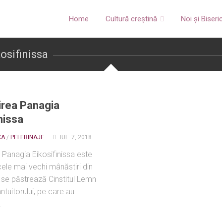
Home
Cultură creștină
Noi și Biseri
osifinissa
rea Panagia
nissa
CA
/
PELERINAJE
IUL. 7, 2018
 Panagia Eikosifinissa este
cele mai vechi mânăstiri din
 se păstrează Cinstitul Lemn
ântuitorului, pe care au
.