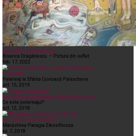
Noi și Biserica
Pelerinaje
Biserica Drăgănescu – Pictura din suflet
feb. 17, 2022
Pelerinaje
Pelerinaj la Sfânta Cuvioasă Parascheva
oct. 15, 2019
Noi și Biserica
Pelerinaje
Rânduieli liturgice
Ce este pelerinajul?
oct. 12, 2018
Noi și Biserica
Pelerinaje
Mânăstirea Panagia Eikosifinissa
iul. 7, 2018