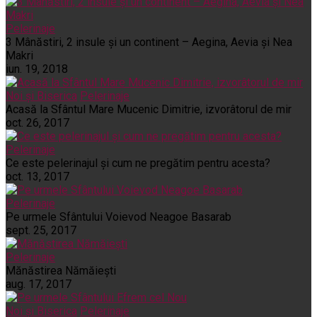
Pelerinaje
3 Mânăstiri, 2 insule și un continent – Aegina, Aevia și Nea
Makri
iun. 19, 2018
Noi și Biserica
Pelerinaje
Acasă la Sfântul Mare Mucenic Dimitrie, izvorâtorul de mir
oct. 26, 2017
Pelerinaje
Ce este pelerinajul şi cum ne pregătim pentru acesta?
oct. 13, 2017
Pelerinaje
Pe urmele Sfântului Voievod Neagoe Basarab
sept. 25, 2017
Pelerinaje
Mănăstirea Nămăiești
aug. 17, 2017
Noi și Biserica
Pelerinaje