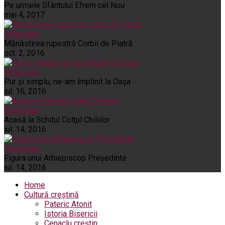
Pe urmele Sfântului Efrem cel Nou
mai 4, 2017
Pelerinaje
Mănăstirea rupestră Corbii de Piatră
oct. 2, 2016
Pelerinaje
Pur şi simplu, ne-am împlinit la Oaşa
iul. 16, 2016
Pelerinaje
Acasă la Schitul Colţul Chiliilor
iul. 14, 2016
Pelerinaje
Figura unui Arhiepiscop Preşedinte
iul. 14, 2016
Home
Cultură creștină
Pateric Atonit
Istoria Bisericii
Cenaclu creștin