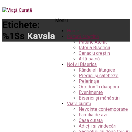
Meniu
Etichete:
Home
%1$s
Kavala
Cultură creștină
Pateric Atonit
Istoria Bisericii
Cenaclu creștin
Artă sacră
Noi și Biserica
Rânduieli liturgice
Predici și cateheze
Pelerinaje
Ortodox în diaspora
Evenimente
Biserici și mănăstiri
Viață curată
Nevoințe contemporane
Familia de azi
Casa curată
Adicții și vindecări
Gadgeturi cu două tăișuri