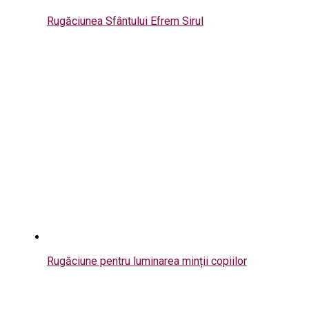
Rugăciunea Sfântului Efrem Sirul
Rugăciune pentru luminarea minții copiilor