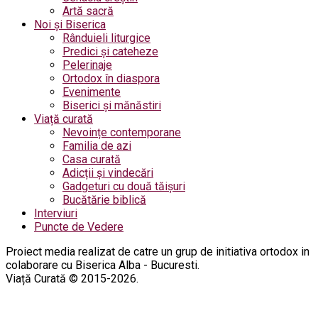
Artă sacră
Noi și Biserica
Rânduieli liturgice
Predici și cateheze
Pelerinaje
Ortodox în diaspora
Evenimente
Biserici și mănăstiri
Viață curată
Nevoințe contemporane
Familia de azi
Casa curată
Adicții și vindecări
Gadgeturi cu două tăișuri
Bucătărie biblică
Interviuri
Puncte de Vedere
Proiect media realizat de catre un grup de initiativa ortodox in
colaborare cu Biserica Alba - Bucuresti.
Viață Curată © 2015-2026.