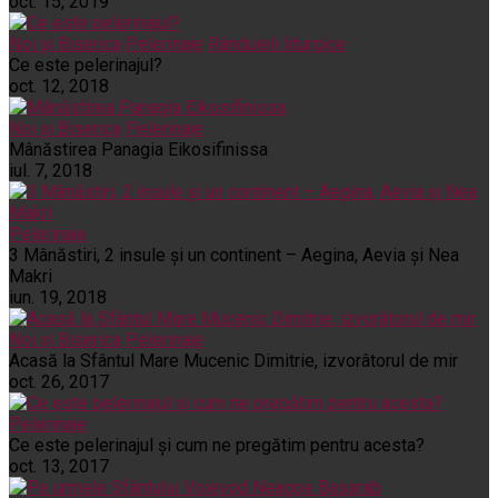
oct. 15, 2019
Noi și Biserica
Pelerinaje
Rânduieli liturgice
Ce este pelerinajul?
oct. 12, 2018
Noi și Biserica
Pelerinaje
Mânăstirea Panagia Eikosifinissa
iul. 7, 2018
Pelerinaje
3 Mânăstiri, 2 insule și un continent – Aegina, Aevia și Nea
Makri
iun. 19, 2018
Noi și Biserica
Pelerinaje
Acasă la Sfântul Mare Mucenic Dimitrie, izvorâtorul de mir
oct. 26, 2017
Pelerinaje
Ce este pelerinajul şi cum ne pregătim pentru acesta?
oct. 13, 2017