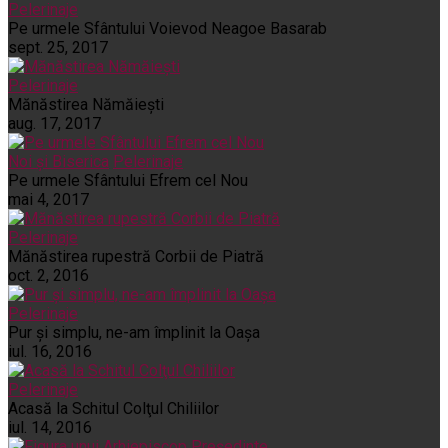
Pelerinaje
Pe urmele Sfântului Voievod Neagoe Basarab
sept. 25, 2017
Pelerinaje
Mănăstirea Nămăiești
aug. 17, 2017
Noi și Biserica
Pelerinaje
Pe urmele Sfântului Efrem cel Nou
mai 4, 2017
Pelerinaje
Mănăstirea rupestră Corbii de Piatră
oct. 2, 2016
Pelerinaje
Pur şi simplu, ne-am împlinit la Oaşa
iul. 16, 2016
Pelerinaje
Acasă la Schitul Colţul Chiliilor
iul. 14, 2016