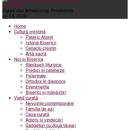
Pelerinaje
Figura unui Arhiepiscop Preşedinte
iul. 14, 2016
Home
Cultură creștină
Pateric Atonit
Istoria Bisericii
Cenaclu creștin
Artă sacră
Noi și Biserica
Rânduieli liturgice
Predici și cateheze
Pelerinaje
Ortodox în diaspora
Evenimente
Biserici și mănăstiri
Viață curată
Nevoințe contemporane
Familia de azi
Casa curată
Adicții și vindecări
Gadgeturi cu două tăișuri