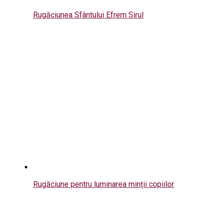
Rugăciunea Sfântului Efrem Sirul
Rugăciune pentru luminarea minții copiilor