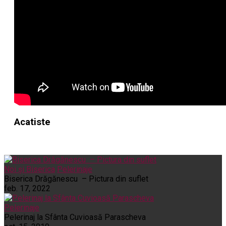
Acatiste
Noi și Biserica
Pelerinaje
Biserica Drăgănescu – Pictura din suflet
feb. 17, 2022
Pelerinaje
Pelerinaj la Sfânta Cuvioasă Parascheva