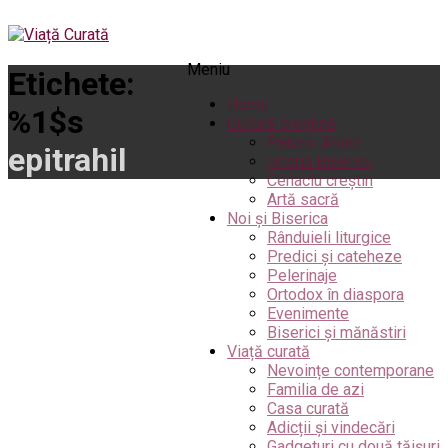
Meniu
Etichete:
Home
%1$s
Cultură creștină
Pateric Atonit
epitrahil
Istoria Bisericii
Cenaclu creștin
Artă sacră
Noi și Biserica
Rânduieli liturgice
Predici și cateheze
Pelerinaje
Ortodox în diaspora
Evenimente
Biserici și mănăstiri
Viață curată
Nevoințe contemporane
Familia de azi
Casa curată
Adicții și vindecări
Gadgeturi cu două tăișuri