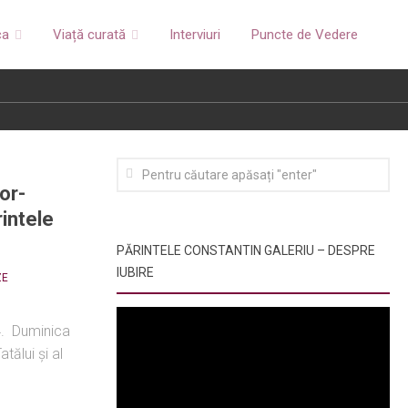
ca
Viață curată
Interviuri
Puncte de Vedere
or-
rintele
PĂRINTELE CONSTANTIN GALERIU – DESPRE
IUBIRE
ZE
4. Duminica
tălui şi al