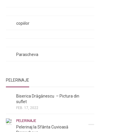
Rugăciunile Sfintei Treimi
Rugăciunea Sfântului Efrem Sirul
Rugăciune pentru luminarea minții
copiilor
Rugăciuni de lăsare în voia Domnului
Rugăciuni de mulțumire
Rugăciuni către Sfânta Cuvioasă
Parascheva
PELERINAJE
NOI ȘI BISERICA
/
PELERINAJE
Biserica Drăgănescu – Pictura din
suflet
FEB. 17, 2022
PELERINAJE
Pelerinaj la Sfânta Cuvioasă