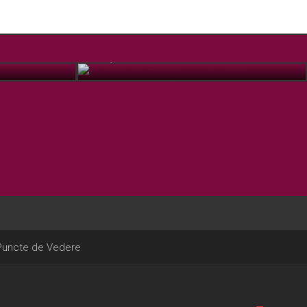
Mânăstirea Panagia Eikosifinissa
IUL. 7, 2018
Puncte de Vedere