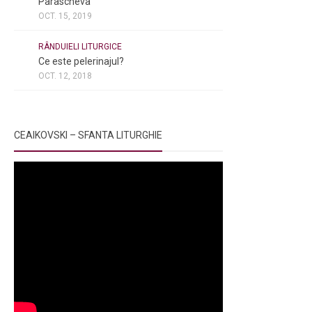
Parascheva
OCT. 15, 2019
NOI ȘI BISERICA
/
PELERINAJE
/
RÂNDUIELI LITURGICE
Ce este pelerinajul?
OCT. 12, 2018
CEAIKOVSKI – SFANTA LITURGHIE