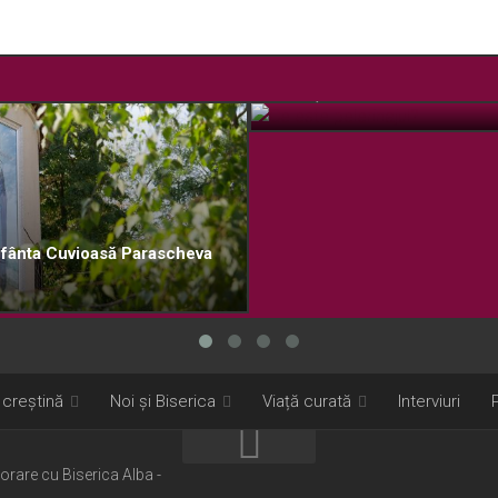
Ce este pelerinajul?
OCT. 12, 2018
 Sfânta Cuvioasă Parascheva
 creștină
Noi și Biserica
Viață curată
Interviuri
borare cu Biserica Alba -