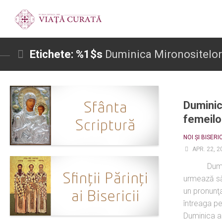
Etichete: %1$s
Duminica Mironositelor
Duminic
femeilo
NOI ȘI BISERI
APR. 22, 2
Duminica
urmează să
un pronunţa
întreaga pe
Duminica ac