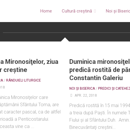
Home
Cultură creștină
Noi și Biseri
a Mironosiţelor, ziua
Duminica mironosiţel
r creştine
predică rostită de pă
Constantin Galeriu
CA
/
RÂNDUIELI LITURGICE
018
NOI ȘI BISERICA
/
PREDICI ȘI CATEHE
APR. 22, 2018
 Mironosiţelor care
ptămânii Sfântului Toma, are
Predică rostită în 15 mai 199
t caracter pascal, ca de altfel
a treia după Paşti. În numele Ta
rioadă a Penticostarului.
Fiului şi al Sfântului Duh. Amin.
easta vine ca ...
Binecuvântaţi creştini...