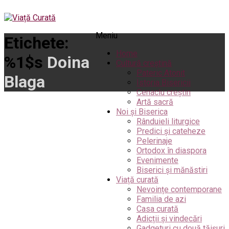
Meniu
Etichete:
Home
%1$s
Doina
Cultură creștină
Pateric Atonit
Blaga
Istoria Bisericii
Cenaclu creștin
Artă sacră
Noi și Biserica
Rânduieli liturgice
Predici și cateheze
Pelerinaje
Ortodox în diaspora
Evenimente
Biserici și mănăstiri
Viață curată
Nevoințe contemporane
Familia de azi
Casa curată
Adicții și vindecări
Gadgeturi cu două tăișuri