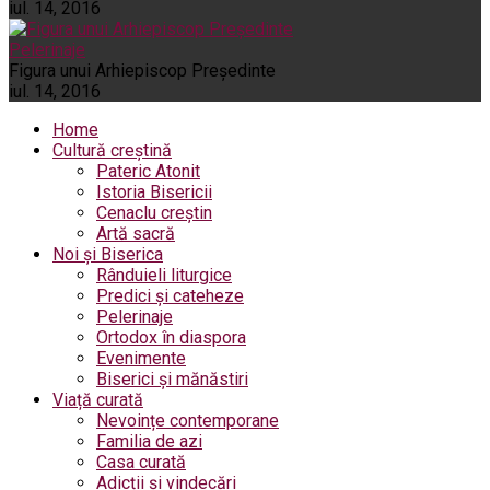
iul. 14, 2016
Pelerinaje
Figura unui Arhiepiscop Preşedinte
iul. 14, 2016
Home
Cultură creștină
Pateric Atonit
Istoria Bisericii
Cenaclu creștin
Artă sacră
Noi și Biserica
Rânduieli liturgice
Predici și cateheze
Pelerinaje
Ortodox în diaspora
Evenimente
Biserici și mănăstiri
Viață curată
Nevoințe contemporane
Familia de azi
Casa curată
Adicții și vindecări