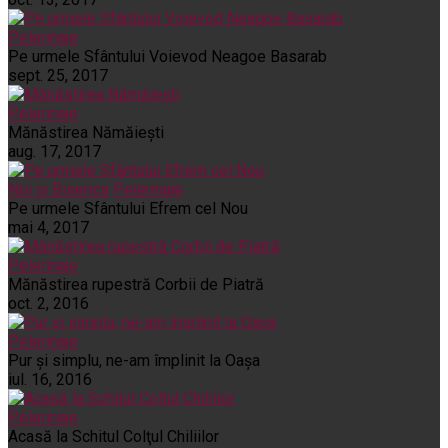
Pelerinaje
Pe urmele Sfântului Voievod Neagoe Basarab
sept. 25, 2017
Pelerinaje
Mănăstirea Nămăiești
aug. 17, 2017
Noi și Biserica
Pelerinaje
Pe urmele Sfântului Efrem cel Nou
mai 4, 2017
Pelerinaje
Mănăstirea rupestră Corbii de Piatră
oct. 2, 2016
Pelerinaje
Pur şi simplu, ne-am împlinit la Oaşa
iul. 16, 2016
Pelerinaje
Acasă la Schitul Colţul Chiliilor