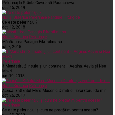
Pelerinaj la Sfânta Cuvioasă Parascheva
oct. 15, 2019
Noi și Biserica
Pelerinaje
Rânduieli liturgice
Ce este pelerinajul?
oct. 12, 2018
Noi și Biserica
Pelerinaje
Mânăstirea Panagia Eikosifinissa
iul. 7, 2018
Pelerinaje
3 Mânăstiri, 2 insule și un continent – Aegina, Aevia și Nea
Makri
iun. 19, 2018
Noi și Biserica
Pelerinaje
Acasă la Sfântul Mare Mucenic Dimitrie, izvorâtorul de mir
oct. 26, 2017
Pelerinaje
Ce este pelerinajul şi cum ne pregătim pentru acesta?
oct. 13, 2017