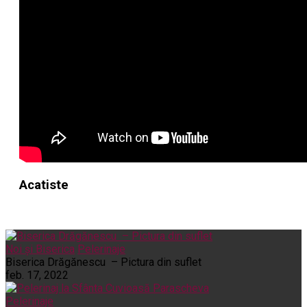
Acatiste
Noi și Biserica
Pelerinaje
Biserica Drăgănescu – Pictura din suflet
feb. 17, 2022
Pelerinaje