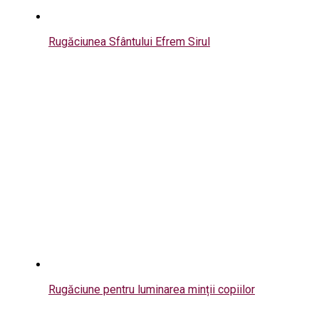
Rugăciunea Sfântului Efrem Sirul
Rugăciune pentru luminarea minții copiilor